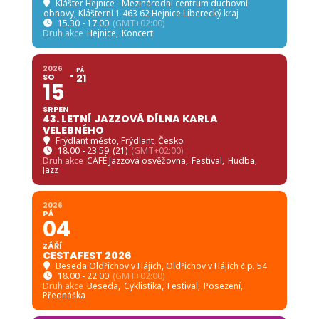
Klášter Hejnice - Mezinárodní centrum duchovní
obnovy
, Klášterní 1 463 62 Hejnice Liberecký kraj
15.30 - 17.00
(GMT+02:00)
Druh akce
Hejnice,
Koncert
2026
PÁ
SO
21
15
SRPEN
43. LETNÍ JAZZOVÁ DÍLNA KARLA
VELEBNÉHO
Frýdlant město
, Frýdlant, Česko
18.00 - 23.59
(21)
(GMT+02:00)
Druh akce
CAFÉ Jazzová osvěžovna,
Festival,
Hudba,
Jazz
2026
PÁ
04
ZÁŘÍ
CESTAFEST 2026
Beseda Oldřichov v Hájích
, Oldřichov v Hájích č.p. 54
18.00 - 22.00
(GMT+02:00)
Druh akce
Beseda,
Cyklistika,
Festival,
Posezení,
Přednáška