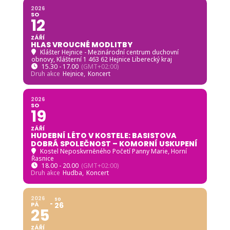
2026
SO
12
ZÁŘÍ
HLAS VROUCNÉ MODLITBY
Klášter Hejnice - Mezinárodní centrum duchovní
obnovy
, Klášterní 1 463 62 Hejnice Liberecký kraj
15.30 - 17.00
(GMT+02:00)
Druh akce
Hejnice,
Koncert
2026
SO
19
ZÁŘÍ
HUDEBNÍ LÉTO V KOSTELE: BASISTOVA
DOBRÁ SPOLEČNOST – KOMORNÍ USKUPENÍ
Kostel Neposkvrněného Početí Panny Marie, Horní
Řasnice
18.00 - 20.00
(GMT+02:00)
Druh akce
Hudba,
Koncert
2026
SO
PÁ
26
25
ZÁŘÍ