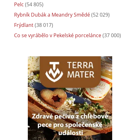
Pelc
(54 805)
Rybník Dubák a Meandry Smědé
(52 029)
Frýdlant
(38 017)
Co se vyrábělo v Pekelské porcelánce
(37 000)