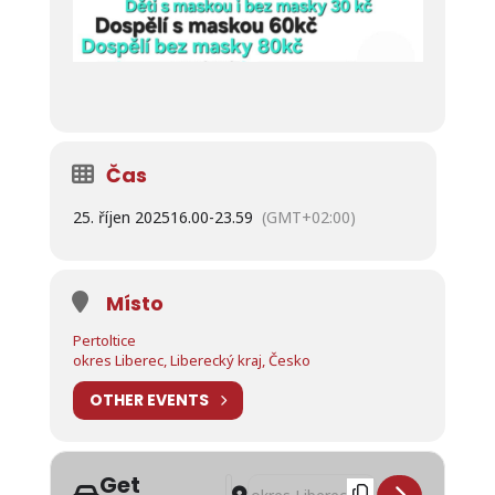
Čas
25. říjen 2025
16.00
-
23.59
(GMT+02:00)
Místo
Pertoltice
okres Liberec, Liberecký kraj, Česko
OTHER EVENTS
Get
Address - Halloween party v Pertolti
Destination Address - Halloween p