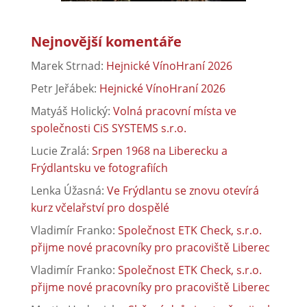
Nejnovější komentáře
Marek Strnad
:
Hejnické VínoHraní 2026
Petr Jeřábek
:
Hejnické VínoHraní 2026
Matyáš Holický
:
Volná pracovní místa ve
společnosti CiS SYSTEMS s.r.o.
Lucie Zralá
:
Srpen 1968 na Liberecku a
Frýdlantsku ve fotografiích
Lenka Úžasná
:
Ve Frýdlantu se znovu otevírá
kurz včelařství pro dospělé
Vladimír Franko
:
Společnost ETK Check, s.r.o.
přijme nové pracovníky pro pracoviště Liberec
Vladimír Franko
:
Společnost ETK Check, s.r.o.
přijme nové pracovníky pro pracoviště Liberec