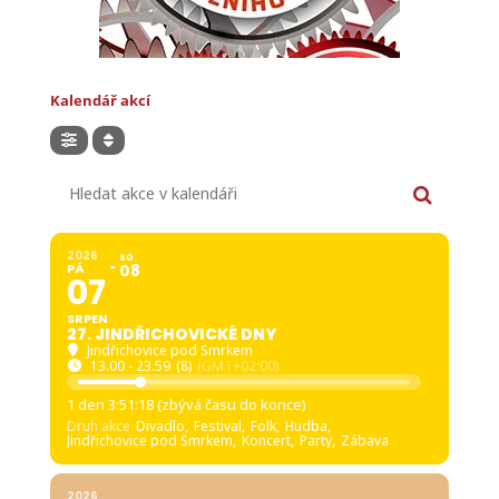
Kalendář akcí
Hledat akce v kalendáři
2026
SO
PÁ
08
07
SRPEN
27. JINDŘICHOVICKÉ DNY
Jindřichovice pod Smrkem
13.00 - 23.59
(8)
(GMT+02:00)
1 den 3:51:17 (zbývá času do konce)
Druh akce
Divadlo,
Festival,
Folk,
Hudba,
Jindřichovice pod Smrkem,
Koncert,
Party,
Zábava
2026