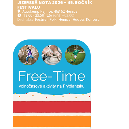
JIZERSKÁ NOTA 2026 – 45. ROČNÍK
FESTIVALU
Autokemp Hejnice
, 463 62 Hejnice
18.00 - 23.59
(26)
(GMT+02:00)
Druh akce
Festival,
Folk,
Hejnice,
Hudba,
Koncert