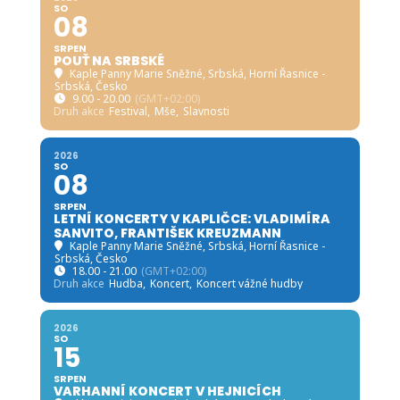
SO
08
SRPEN
POUŤ NA SRBSKÉ
Kaple Panny Marie Sněžné, Srbská
, Horní Řasnice -
Srbská, Česko
9.00 - 20.00
(GMT+02:00)
Druh akce
Festival,
Mše,
Slavnosti
2026
SO
08
SRPEN
LETNÍ KONCERTY V KAPLIČCE: VLADIMÍRA
SANVITO, FRANTIŠEK KREUZMANN
Kaple Panny Marie Sněžné, Srbská
, Horní Řasnice -
Srbská, Česko
18.00 - 21.00
(GMT+02:00)
Druh akce
Hudba,
Koncert,
Koncert vážné hudby
2026
SO
15
SRPEN
VARHANNÍ KONCERT V HEJNICÍCH