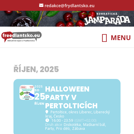
redakce@frydlantsko.eu
ŘÍJEN, 2025
HALLOWEEN
2025
SO
25
PARTY V
PERTOLTICÍCH
ŘÍJEN
Pertoltice
, okres Liberec, Liberecký
kraj, Česko
16.00 - 23.59
(GMT+02:00)
Druh akce
Diskotéka,
Maškarní bál,
Party,
Pro děti,
Zábava