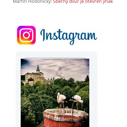
Martin Hodonicky
:
Sběrný dvůr je otevřen jinak