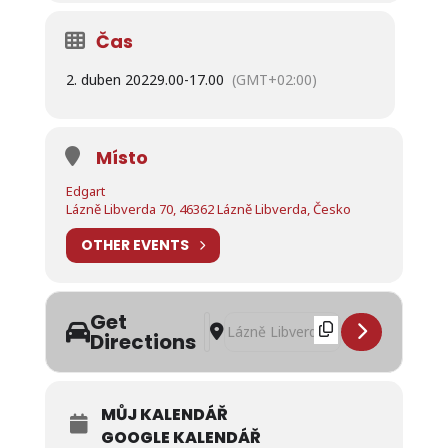
Čas
2. duben 2022
9.00
-
17.00
(GMT+02:00)
Místo
Edgart
Lázně Libverda 70, 46362 Lázně Libverda, Česko
OTHER EVENTS
Get
Address - Jarní třetí Edgart workshop s
Destination Address - Jarní třetí E
Directions
MŮJ KALENDÁŘ
GOOGLE KALENDÁŘ