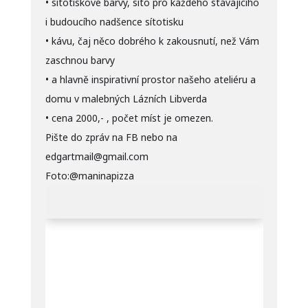
• sítotiskové barvy, síto pro každého stávajícího
i budoucího nadšence sítotisku
• kávu, čaj něco dobrého k zakousnutí, než Vám
zaschnou barvy
• a hlavně inspirativní prostor našeho ateliéru a
domu v malebných Lázních Libverda
• cena 2000,- , počet míst je omezen.
Pište do zpráv na FB nebo na
edgartmail@gmail.com
Foto:@maninapizza