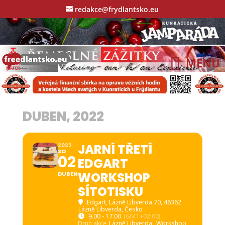
redakce@frydlantsko.eu
DUBEN, 2022
JARNÍ TŘETÍ
2022
SO
02
EDGART
WORKSHOP
DUBEN
SÍTOTISKU
Edgart
, Lázně Libverda 70, 46362
Lázně Libverda, Česko
9.00 - 17.00
(GMT+02:00)
Druh akce
Lázně Libverda,
Workshop