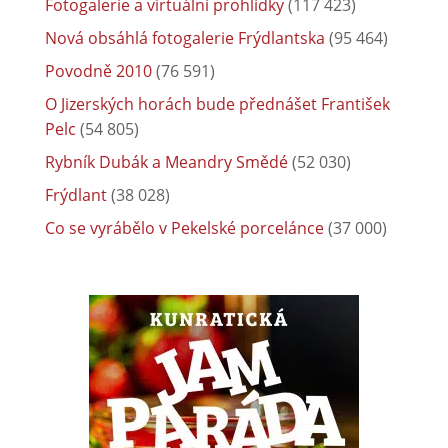
Fotogalerie a virtuální prohlídky
(117 423)
Nová obsáhlá fotogalerie Frýdlantska
(95 464)
Povodně 2010
(76 591)
O Jizerských horách bude přednášet František
Pelc
(54 805)
Rybník Dubák a Meandry Smědé
(52 030)
Frýdlant
(38 028)
Co se vyrábělo v Pekelské porcelánce
(37 000)