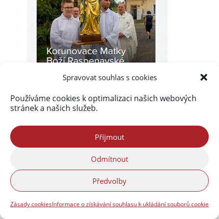
Spravovat souhlas s cookies
Používáme cookies k optimalizaci našich webových
stránek a našich služeb.
Příjmout
Odmítnout
Akismet
zablokoval
290 217 spamů
Předvolby
Zásady cookies
Informace o získávání souhlasu k ukládání souborů cookie