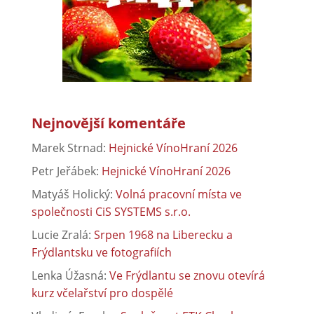
Nejnovější komentáře
Marek Strnad
:
Hejnické VínoHraní 2026
Petr Jeřábek
:
Hejnické VínoHraní 2026
Matyáš Holický
:
Volná pracovní místa ve
společnosti CiS SYSTEMS s.r.o.
Lucie Zralá
:
Srpen 1968 na Liberecku a
Frýdlantsku ve fotografiích
Lenka Úžasná
:
Ve Frýdlantu se znovu otevírá
kurz včelařství pro dospělé