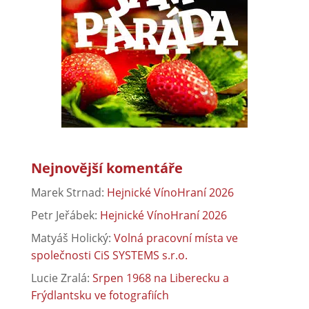
Nejnovější komentáře
Marek Strnad
:
Hejnické VínoHraní 2026
Petr Jeřábek
:
Hejnické VínoHraní 2026
Matyáš Holický
:
Volná pracovní místa ve
společnosti CiS SYSTEMS s.r.o.
Lucie Zralá
:
Srpen 1968 na Liberecku a
Frýdlantsku ve fotografiích