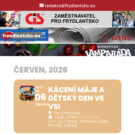
redakce@frydlantsko.eu
ČERVEN, 2026
KÁCENÍ MÁJE A
2026
SO
06
DĚTSKÝ DEN VE
VSI
ČERVEN
Ves (Černousy)
14.00 - 20.00
(GMT+02:00)
Druh akce
Hasiči,
Předváděcí akce,
Pro děti,
Zábava