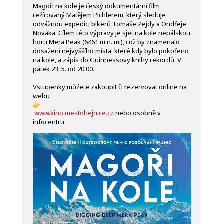
Magoři na kole je český dokumentární film
režírovaný Matějem Pichlerem, který sleduje
odvážnou expedici bikerů Tomáše Zejdy a Ondřeje
Nováka. Cílem této výpravy je sjet na kole nepálskou
horu Mera Peak (6461 m n. m.), což by znamenalo
dosažení nejvyššího místa, které kdy bylo pokořeno
na kole, a zápis do Guinnessovy knihy rekordů. V
pátek 23. 5. od 20:00.
Vstupenky můžete zakoupit či rezervovat online na
webu
www.kino.mestohejnice.cz
nebo osobně v
infocentru.