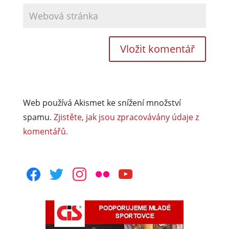
Web používá Akismet ke snížení množství
spamu.
Zjistěte, jak jsou zpracovávány údaje z
komentářů.
facebook
twitter
instagram
flickr
youtube