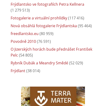
Frýdlantsko ve fotografiích Petra Kellnera
(1 279 513)
Fotogalerie a virtuální prohlídky
(117 416)
Nová obsáhlá fotogalerie Frýdlantska
(95 464)
freedlantsko.eu
(80 959)
Povodně 2010
(76 591)
O Jizerských horách bude přednášet František
Pelc
(54 805)
Rybník Dubák a Meandry Smědé
(52 029)
Frýdlant
(38 014)