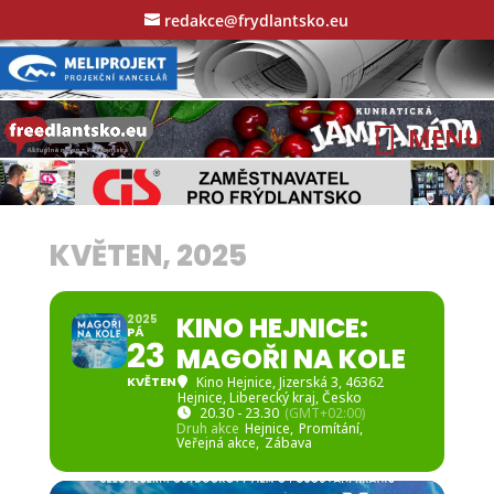
redakce@frydlantsko.eu
KVĚTEN, 2025
KINO HEJNICE:
2025
PÁ
23
MAGOŘI NA KOLE
KVĚTEN
Kino Hejnice
, Jizerská 3, 46362
Hejnice, Liberecký kraj, Česko
20.30 - 23.30
(GMT+02:00)
Druh akce
Hejnice,
Promítání,
Veřejná akce,
Zábava