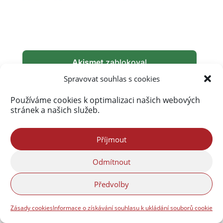
Akismet
zablokoval
289 931 spamů
Spravovat souhlas s cookies
Používáme cookies k optimalizaci našich webových
stránek a našich služeb.
Příjmout
Odmítnout
Předvolby
Zásady cookies
Informace o získávání souhlasu k ukládání souborů cookie