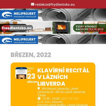
redakce@frydlantsko.eu
BŘEZEN, 2022
KLAVÍRNÍ RECITÁL
2022
ST
23
V LÁZNÍCH
LIBVERDA
BŘEZEN
SPA Resort Libverda
, Lázně
Libverda 82, 463 62 Lázně Libverda,
Česko
15.00 - 18.00
(GMT+01:00)
Druh akce
Koncert,
Koncert vážné hudby,
Lázně Libverda,