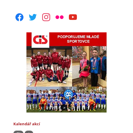
facebook
twitter
instagram
flickr
youtube
Kalendář akcí