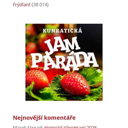
Frýdlant
(38 014)
Nejnovější komentáře
Marek Strnad
:
Hejnické VínoHraní 2026