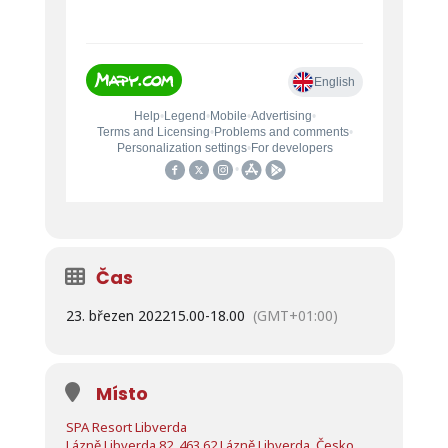
Čas
23. březen 2022
15.00
-
18.00
(GMT+01:00)
Místo
SPA Resort Libverda
Lázně Libverda 82, 463 62 Lázně Libverda, Česko