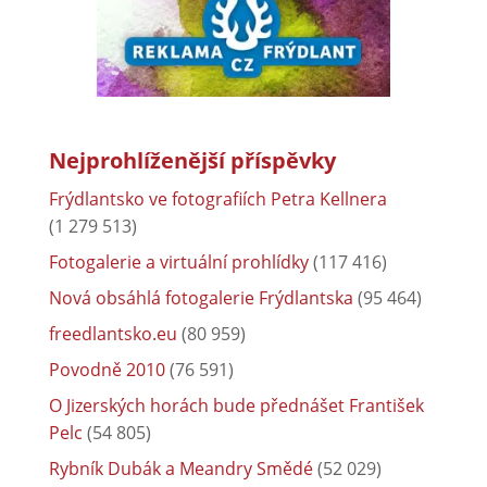
Nejprohlíženější příspěvky
Frýdlantsko ve fotografiích Petra Kellnera
(1 279 513)
Fotogalerie a virtuální prohlídky
(117 416)
Nová obsáhlá fotogalerie Frýdlantska
(95 464)
freedlantsko.eu
(80 959)
Povodně 2010
(76 591)
O Jizerských horách bude přednášet František
Pelc
(54 805)
Rybník Dubák a Meandry Smědé
(52 029)