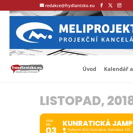
redakce@frydlantsko.eu
Úvod
Kalendář a
LISTOPAD, 201
KUNRATICKÁ JAMP
2018
SO
03
Kulturní dům Kunratice
, Kunratice 101,