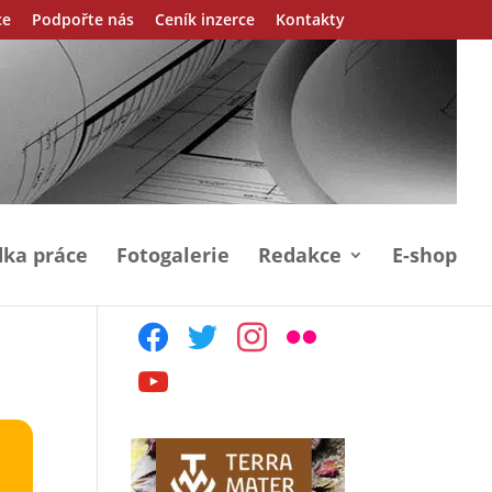
ce
Podpořte nás
Ceník inzerce
Kontakty
ka práce
Fotogalerie
Redakce
E-shop
facebook
twitter
instagram
flickr
youtube