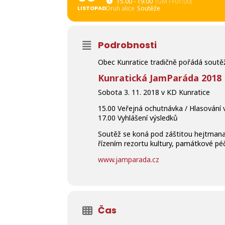
15.00 - 19.00
(GMT+01:00)
LISTOPAD
Druh akce
Soutěže
Podrobnosti
Obec Kunratice tradičně pořádá soutě
Kunratická JamParáda 2018
Sobota 3. 11. 2018 v KD Kunratice
15.00 Veřejná ochutnávka / Hlasování v
17.00 Vyhlášení výsledků
Soutěž se koná pod záštitou hejtmana 
řízením rezortu kultury, památkové pé
www.jamparada.cz
Čas