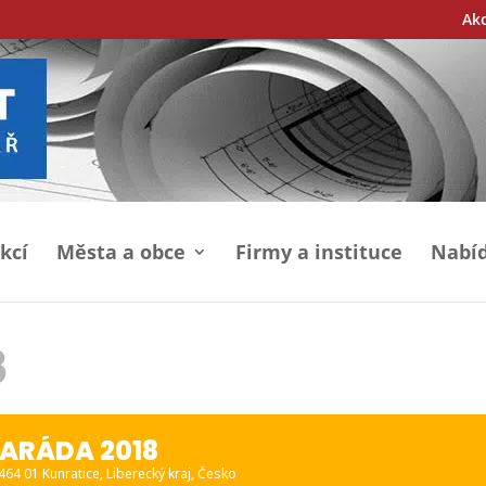
Ak
kcí
Města a obce
Firmy a instituce
Nabíd
8
ARÁDA 2018
 464 01 Kunratice, Liberecký kraj, Česko