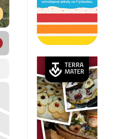
ická JamParáda 2018 []