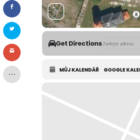
Address - Kunratic
Get Directions
MŮJ KALENDÁŘ
GOOGLE KAL