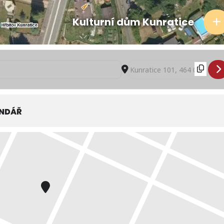
Kulturní dům Kunratice
ká JamParáda 2018 []
Destination Address - Kunrat
ENDÁŘ