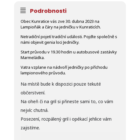
Podrobnosti
Obec Kunratice vás zve 30. dubna 2023 na
Lampioňák a čáry na jedničku v Kunraticích.
Netradiční pojetí tradiční události. Pojďte společně s
námi objevit genia loci Jedničky.
Start průvodu v 19.30 hodin u autobusové zastávky
Marmeládka.
Vatra vzplane na nádvoří jedničky po příchodu
lampionového průvodu.
Na místě bude k dispozici pouze tekuté
občerstvení.
Na oheň či na gril si přineste sami to, co vám
nejvíc chutná.
Posezení, rozpálený gril i opékací jehlice vám
zajistíme.