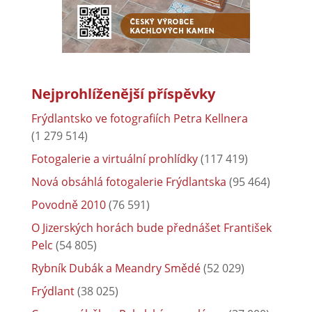
Nejprohlíženější příspěvky
Frýdlantsko ve fotografiích Petra Kellnera
(1 279 514)
Fotogalerie a virtuální prohlídky
(117 419)
Nová obsáhlá fotogalerie Frýdlantska
(95 464)
Povodně 2010
(76 591)
O Jizerských horách bude přednášet František
Pelc
(54 805)
Rybník Dubák a Meandry Smědé
(52 029)
Frýdlant
(38 025)