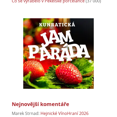
Co se vyrábělo v Pekelské porcelánce
(37 000)
Nejnovější komentáře
Marek Strnad
:
Hejnické VínoHraní 2026