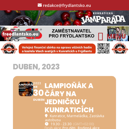
redakce@frydlantsko.eu
DUBEN, 2023
LAMPIOŇÁK A
2023
NE
30
ČÁRY NA
JEDNIČKU V
DUBEN
KUNRATICÍCH
Kunratice, Marmeládka
, Zastávka
autobusu
19.30 - 23.30
(GMT+02:00)
Druh akce
Pro děti,
Rodinná akce,