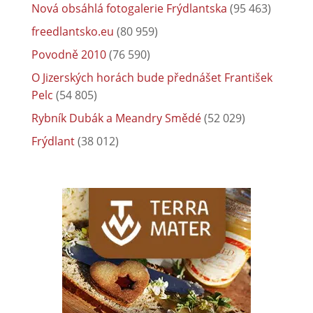
Nová obsáhlá fotogalerie Frýdlantska
(95 463)
freedlantsko.eu
(80 959)
Povodně 2010
(76 590)
O Jizerských horách bude přednášet František
Pelc
(54 805)
Rybník Dubák a Meandry Smědé
(52 029)
Frýdlant
(38 012)