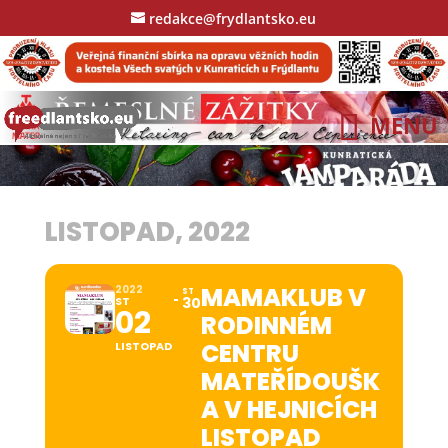
redakce@frydlantsko.eu
LISTOPAD, 2022
MAMAKLUB V
2022
ST
ST
30
02
RODINNÉM
CENTRU
LISTOPAD
MATEŘÍDOUŠK
A V HEJNICÍCH
LISTOPAD