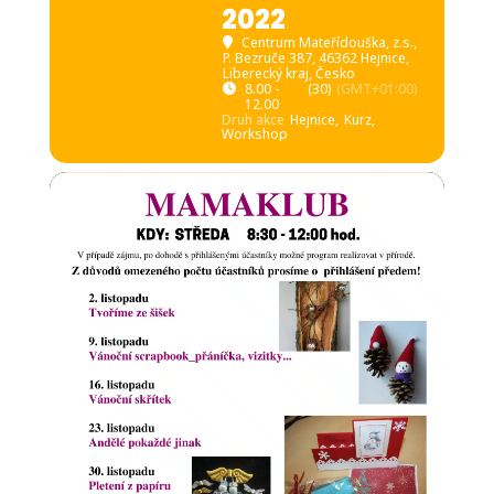
2022
Centrum Mateřídouška, z.s.
,
P. Bezruče 387, 46362 Hejnice,
Liberecký kraj, Česko
8.00 -
(30)
(GMT+01:00)
12.00
Druh akce
Hejnice,
Kurz,
Workshop