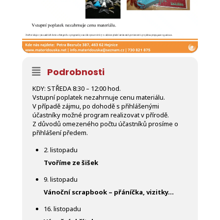
Podrobnosti
KDY: STŘEDA 8:30 – 12:00 hod.
Vstupní poplatek nezahrnuje cenu materiálu.
V případě zájmu, po dohodě s přihlášenými
účastníky možné program realizovat v přírodě.
Z důvodů omezeného počtu účastníků prosíme o
přihlášení předem.
2. listopadu
Tvoříme ze šišek
9. listopadu
Vánoční scrapbook – přáníčka, vizitky…
16. listopadu