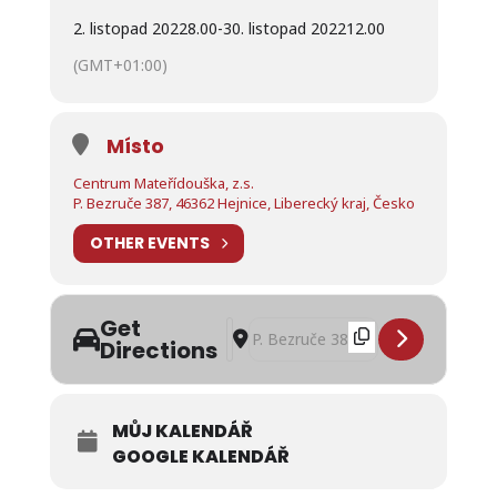
2. listopad 2022
8.00
-
30. listopad 2022
12.00
(GMT+01:00)
Místo
Centrum Mateřídouška, z.s.
P. Bezruče 387, 46362 Hejnice, Liberecký kraj, Česko
OTHER EVENTS
Get
Address - Mamaklub v rodinném centru
Destination Address - Mamaklub v 
Directions
MŮJ KALENDÁŘ
GOOGLE KALENDÁŘ