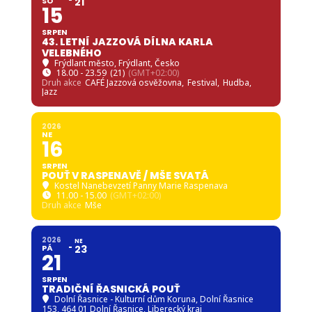
SO
21
15
SRPEN
43. LETNÍ JAZZOVÁ DÍLNA KARLA
VELEBNÉHO
Frýdlant město
, Frýdlant, Česko
18.00 - 23.59
(21)
(GMT+02:00)
Druh akce
CAFÉ Jazzová osvěžovna,
Festival,
Hudba,
Jazz
2026
NE
16
SRPEN
POUŤ V RASPENAVĚ / MŠE SVATÁ
Kostel Nanebevzetí Panny Marie Raspenava
11.00 - 15.00
(GMT+02:00)
Druh akce
Mše
2026
NE
PÁ
23
21
SRPEN
TRADIČNÍ ŘASNICKÁ POUŤ
Dolní Řasnice - Kulturní dům Koruna
, Dolní Řasnice
153, 464 01 Dolní Řasnice, Liberecký kraj