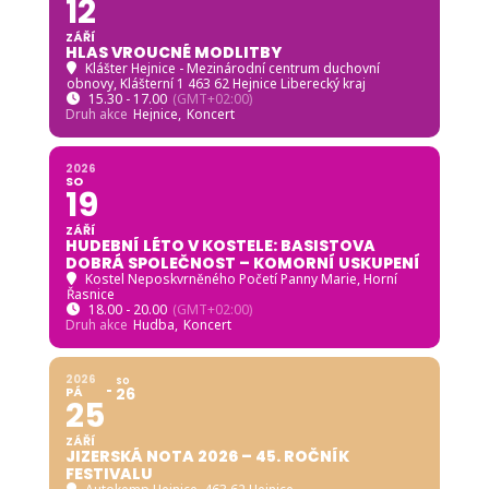
12
ZÁŘÍ
HLAS VROUCNÉ MODLITBY
Klášter Hejnice - Mezinárodní centrum duchovní
obnovy
, Klášterní 1 463 62 Hejnice Liberecký kraj
15.30 - 17.00
(GMT+02:00)
Druh akce
Hejnice,
Koncert
2026
SO
19
ZÁŘÍ
HUDEBNÍ LÉTO V KOSTELE: BASISTOVA
DOBRÁ SPOLEČNOST – KOMORNÍ USKUPENÍ
Kostel Neposkvrněného Početí Panny Marie, Horní
Řasnice
18.00 - 20.00
(GMT+02:00)
Druh akce
Hudba,
Koncert
2026
SO
PÁ
26
25
ZÁŘÍ
JIZERSKÁ NOTA 2026 – 45. ROČNÍK
FESTIVALU