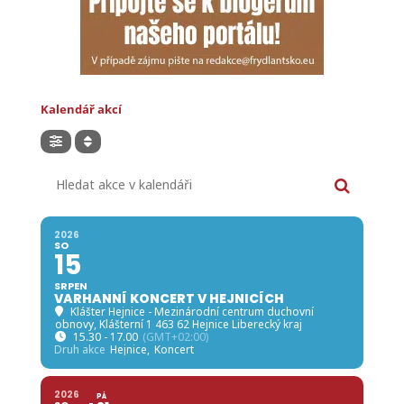
Kalendář akcí
Hledat akce v kalendáři
2026
SO
15
SRPEN
VARHANNÍ KONCERT V HEJNICÍCH
Klášter Hejnice - Mezinárodní centrum duchovní
obnovy
, Klášterní 1 463 62 Hejnice Liberecký kraj
15.30 - 17.00
(GMT+02:00)
Druh akce
Hejnice,
Koncert
2026
PÁ