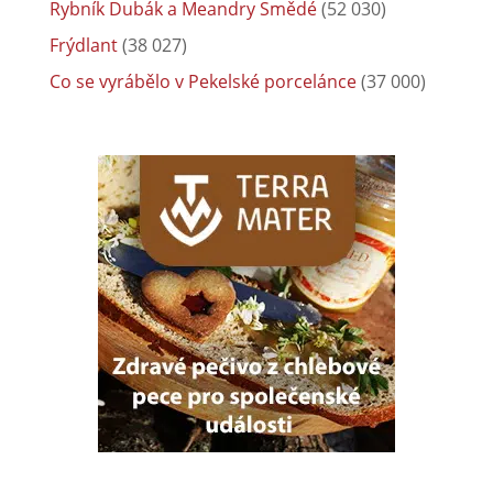
Rybník Dubák a Meandry Smědé
(52 030)
Frýdlant
(38 027)
Co se vyrábělo v Pekelské porcelánce
(37 000)