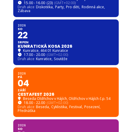
15.00 - 16.00
(23)
(GMT+02:00)
Druh akce
Diskotéka,
Party,
Pro děti,
Rodinná akce,
Zábava
2026
SO
22
SRPEN
KUNRATICKÁ KOSA 2026
Kunratice
, 464 01 Kunratice
17.00 - 20.00
(GMT+02:00)
Druh akce
Kunratice,
Soutěže
2026
PÁ
04
ZÁŘÍ
CESTAFEST 2026
Beseda Oldřichov v Hájích
, Oldřichov v Hájích č.p. 54
18.00 - 22.00
(GMT+02:00)
Druh akce
Beseda,
Cyklistika,
Festival,
Posezení,
Přednáška
2026
SO