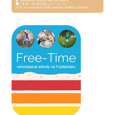
Autokemp Hejnice
, 463 62 Hejnice
18.00 - 23.59
(26)
(GMT+02:00)
Druh akce
Festival,
Folk,
Hejnice,
Hudba,
Koncert