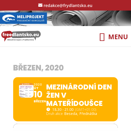
redakce@frydlantsko.eu
BŘEZEN, 2020
MEZINÁRODNÍ DEN
2020
ÚT
10
ŽEN V
MATEŘÍDOUŠCE
BŘEZEN
18.30 - 21.00
(GMT+01:00)
Druh akce
Beseda,
Přednáška