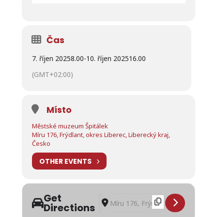
Čas
7. říjen 2025
8.00
-
10. říjen 2025
16.00
(GMT+02:00)
Místo
Městské muzeum Špitálek
Míru 176, Frýdlant, okres Liberec, Liberecký kraj,
Česko
OTHER EVENTS
Get
Address - Výstava NAMOUDUŠI [4Lm
Destination Address - Výstava 
Directions