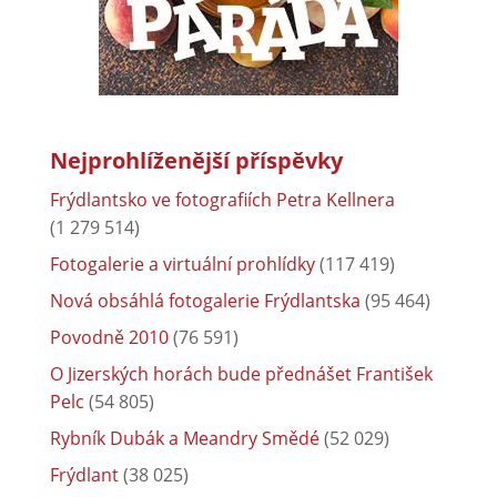
Nejprohlíženější příspěvky
Frýdlantsko ve fotografiích Petra Kellnera
(1 279 514)
Fotogalerie a virtuální prohlídky
(117 419)
Nová obsáhlá fotogalerie Frýdlantska
(95 464)
Povodně 2010
(76 591)
O Jizerských horách bude přednášet František
Pelc
(54 805)
Rybník Dubák a Meandry Smědé
(52 029)
Frýdlant
(38 025)