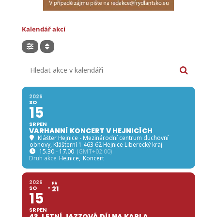
Kalendář akcí
Hledat akce v kalendáři
2026
SO
15
SRPEN
VARHANNÍ KONCERT V HEJNICÍCH
Klášter Hejnice - Mezinárodní centrum duchovní
obnovy
, Klášterní 1 463 62 Hejnice Liberecký kraj
15.30 - 17.00
(GMT+02:00)
Druh akce
Hejnice,
Koncert
2026
PÁ
SO
21
15
SRPEN
43. LETNÍ JAZZOVÁ DÍLNA KARLA