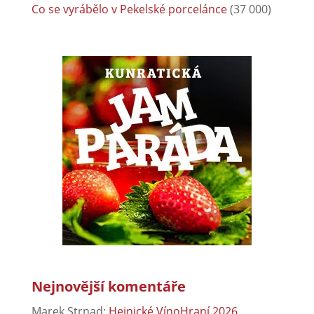
Co se vyrábělo v Pekelské porcelánce
(37 000)
Nejnovější komentáře
Marek Strnad
:
Hejnické VínoHraní 2026