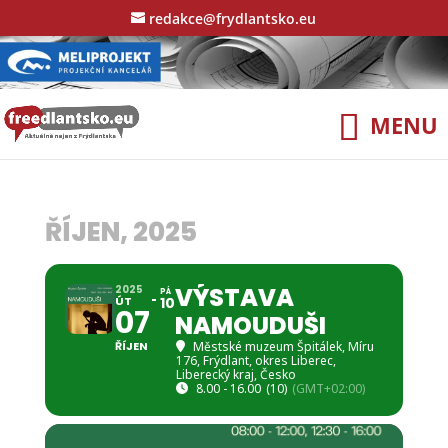
redakce@frydlantsko.eu
ŘÍJEN, 2025
VÝSTAVA
2025
PÁ
ÚT
10
07
NAMOUDUŠI
ŘÍJEN
Městské muzeum Špitálek
, Míru
176, Frýdlant, okres Liberec,
Liberecký kraj, Česko
8.00 - 16.00
(10)
(GMT+02:00)