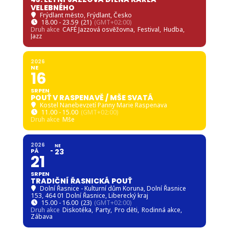
VELEBNÉHO
Frýdlant město
, Frýdlant, Česko
18.00 - 23.59
(21)
(GMT+02:00)
Druh akce
CAFÉ Jazzová osvěžovna,
Festival,
Hudba,
Jazz
2026
NE
16
SRPEN
POUŤ V RASPENAVĚ / MŠE SVATÁ
Kostel Nanebevzetí Panny Marie Raspenava
11.00 - 15.00
(GMT+02:00)
Druh akce
Mše
2026
NE
PÁ
23
21
SRPEN
TRADIČNÍ ŘASNICKÁ POUŤ
Dolní Řasnice - Kulturní dům Koruna
, Dolní Řasnice
153, 464 01 Dolní Řasnice, Liberecký kraj
15.00 - 16.00
(23)
(GMT+02:00)
Druh akce
Diskotéka,
Party,
Pro děti,
Rodinná akce,
Zábava