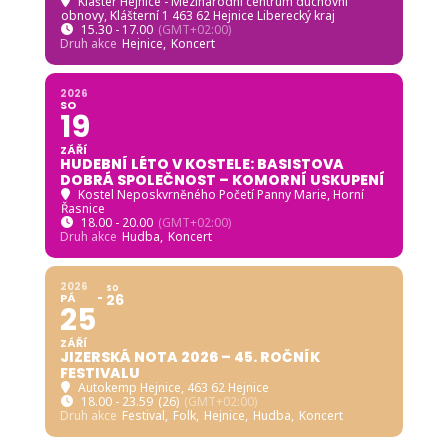
Klášter Hejnice - Mezinárodní centrum duchovní
obnovy
, Klášterní 1 463 62 Hejnice Liberecký kraj
15.30 - 17.00
(GMT+02:00)
Druh akce
Hejnice,
Koncert
2026
SO
19
ZÁŘÍ
HUDEBNÍ LÉTO V KOSTELE: BASISTOVA
DOBRÁ SPOLEČNOST – KOMORNÍ USKUPENÍ
Kostel Neposkvrněného Početí Panny Marie, Horní
Řasnice
18.00 - 20.00
(GMT+02:00)
Druh akce
Hudba,
Koncert
2026
SO
PÁ
26
25
ZÁŘÍ
JIZERSKÁ NOTA 2026 – 45. ROČNÍK
FESTIVALU
Autokemp Hejnice
, 463 62 Hejnice
18.00 - 23.59
(26)
(GMT+02:00)
Druh akce
Festival,
Folk,
Hejnice,
Hudba,
Koncert