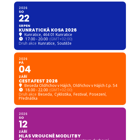
2026
SO
22
SRPEN
KUNRATICKÁ KOSA 2026
Kunratice
, 464 01 Kunratice
17.00 - 20.00
(GMT+02:00)
Druh akce
Kunratice,
Soutěže
2026
PÁ
04
ZÁŘÍ
CESTAFEST 2026
Beseda Oldřichov v Hájích
, Oldřichov v Hájích č.p. 54
18.00 - 22.00
(GMT+02:00)
Druh akce
Beseda,
Cyklistika,
Festival,
Posezení,
Přednáška
2026
SO
12
ZÁŘÍ
HLAS VROUCNÉ MODLITBY