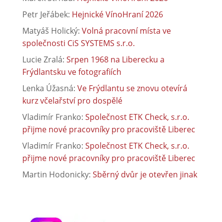
Petr Jeřábek
:
Hejnické VínoHraní 2026
Matyáš Holický
:
Volná pracovní místa ve
společnosti CiS SYSTEMS s.r.o.
Lucie Zralá
:
Srpen 1968 na Liberecku a
Frýdlantsku ve fotografiích
Lenka Úžasná
:
Ve Frýdlantu se znovu otevírá
kurz včelařství pro dospělé
Vladimír Franko
:
Společnost ETK Check, s.r.o.
přijme nové pracovníky pro pracoviště Liberec
Vladimír Franko
:
Společnost ETK Check, s.r.o.
přijme nové pracovníky pro pracoviště Liberec
Martin Hodonicky
:
Sběrný dvůr je otevřen jinak