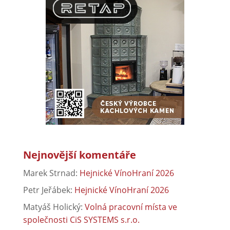
Nejnovější komentáře
Marek Strnad
:
Hejnické VínoHraní 2026
Petr Jeřábek
:
Hejnické VínoHraní 2026
Matyáš Holický
:
Volná pracovní místa ve
společnosti CiS SYSTEMS s.r.o.