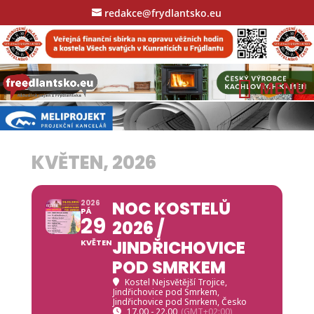
redakce@frydlantsko.eu
KVĚTEN, 2026
NOC KOSTELŮ
2026
PÁ
29
2026 /
JINDŘICHOVICE
KVĚTEN
POD SMRKEM
Kostel Nejsvětější Trojice,
Jindřichovice pod Smrkem
,
Jindřichovice pod Smrkem, Česko
17.00 - 22.00
(GMT+02:00)