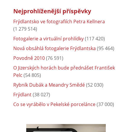
Nejprohlíženější příspěvky
Frýdlantsko ve fotografiích Petra Kellnera
(1 279 514)
Fotogalerie a virtuální prohlídky
(117 420)
Nová obsáhlá fotogalerie Frýdlantska
(95 464)
Povodně 2010
(76 591)
O Jizerských horách bude přednášet František
Pelc
(54 805)
Rybník Dubák a Meandry Smědé
(52 030)
Frýdlant
(38 027)
Co se vyrábělo v Pekelské porcelánce
(37 000)