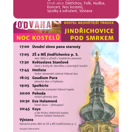
Druh akce
Dětřichov,
Folk,
Hudba,
Koncert,
Noc kostelů,
Spolky a sdružení,
Výstava