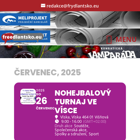
redakce@frydlantsko.eu
ČERVENEC, 2025
NOHEJBALOVÝ
2025
SO
26
TURNAJ VE
VÍSCE
ČERVENEC
Víska
, Víska 464 01 Višňová
9.00 - 16.00
(GMT+02:00)
Druh akce
Soutěže,
Společenská akce,
Spolky a sdružení,
Sport