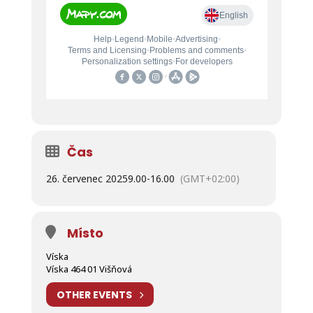
Čas
26. červenec 2025
9.00
-
16.00
(GMT+02:00)
Místo
Víska
Víska 464 01 Višňová
OTHER EVENTS