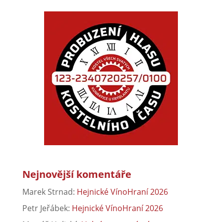
Nejnovější komentáře
Marek Strnad
:
Hejnické VínoHraní 2026
Petr Jeřábek
:
Hejnické VínoHraní 2026