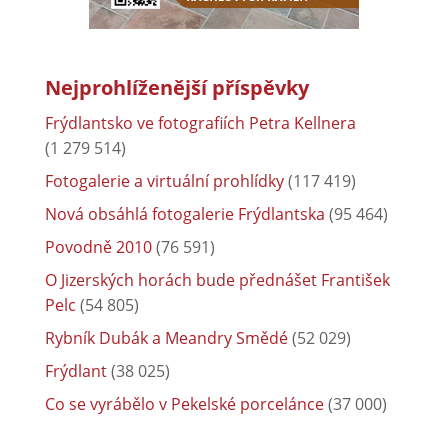
Nejprohlíženější příspěvky
Frýdlantsko ve fotografiích Petra Kellnera
(1 279 514)
Fotogalerie a virtuální prohlídky
(117 419)
Nová obsáhlá fotogalerie Frýdlantska
(95 464)
Povodně 2010
(76 591)
O Jizerských horách bude přednášet František
Pelc
(54 805)
Rybník Dubák a Meandry Smědé
(52 029)
Frýdlant
(38 025)
Co se vyrábělo v Pekelské porcelánce
(37 000)