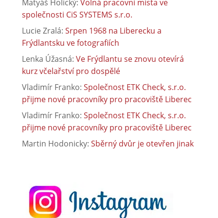
Matyáš Holický
:
Volná pracovní místa ve
společnosti CiS SYSTEMS s.r.o.
Lucie Zralá
:
Srpen 1968 na Liberecku a
Frýdlantsku ve fotografiích
Lenka Úžasná
:
Ve Frýdlantu se znovu otevírá
kurz včelařství pro dospělé
Vladimír Franko
:
Společnost ETK Check, s.r.o.
přijme nové pracovníky pro pracoviště Liberec
Vladimír Franko
:
Společnost ETK Check, s.r.o.
přijme nové pracovníky pro pracoviště Liberec
Martin Hodonicky
:
Sběrný dvůr je otevřen jinak