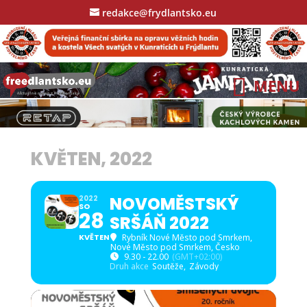
redakce@frydlantsko.eu
KVĚTEN, 2022
NOVOMĚSTSKÝ
2022
SO
28
SRŠÁŇ 2022
KVĚTEN
Rybník Nové Město pod Smrkem
,
Nové Město pod Smrkem, Česko
9.30 - 22.00
(GMT+02:00)
Druh akce
Soutěže,
Závody