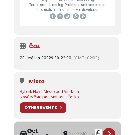
Čas
28. květen 2022
9.30
-
22.00
(GMT+02:00)
Místo
Rybník Nové Město pod Smrkem
Nové Město pod Smrkem, Česko
OTHER EVENTS
Get
Address - Novoměstský Sršáň 2022 [
Destination Address - Novoměstsk