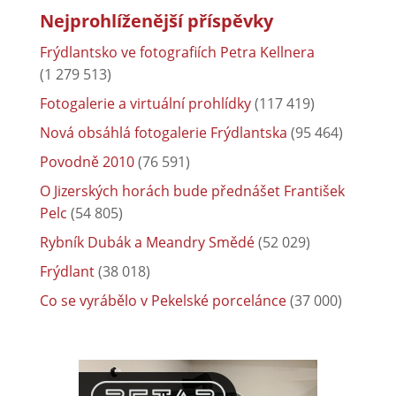
Nejprohlíženější příspěvky
Frýdlantsko ve fotografiích Petra Kellnera
(1 279 513)
Fotogalerie a virtuální prohlídky
(117 419)
Nová obsáhlá fotogalerie Frýdlantska
(95 464)
Povodně 2010
(76 591)
O Jizerských horách bude přednášet František
Pelc
(54 805)
Rybník Dubák a Meandry Smědé
(52 029)
Frýdlant
(38 018)
Co se vyrábělo v Pekelské porcelánce
(37 000)