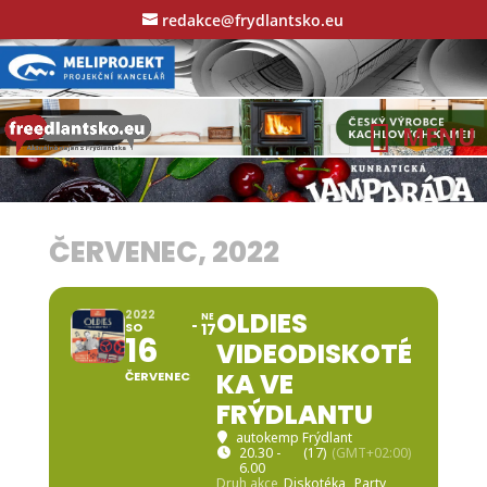
redakce@frydlantsko.eu
ČERVENEC, 2022
OLDIES
2022
NE
SO
17
16
VIDEODISKOTÉ
KA VE
ČERVENEC
FRÝDLANTU
autokemp Frýdlant
20.30 -
(17)
(GMT+02:00)
6.00
Druh akce
Diskotéka,
Party,