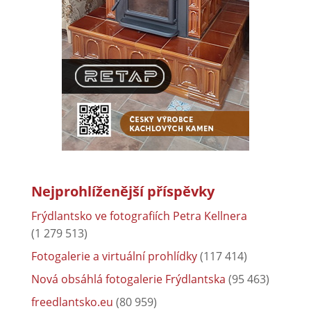
Nejprohlíženější příspěvky
Frýdlantsko ve fotografiích Petra Kellnera
(1 279 513)
Fotogalerie a virtuální prohlídky
(117 414)
Nová obsáhlá fotogalerie Frýdlantska
(95 463)
freedlantsko.eu
(80 959)