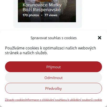
Spravovat souhlas s cookies
Používáme cookies k optimalizaci našich webových
stránek a našich služeb.
Akismet
zablokoval
289 841 spamů
Příjmout
Odmítnout
Předvolby
Zásady cookies
Informace o získávání souhlasu k ukládání souborů cookie