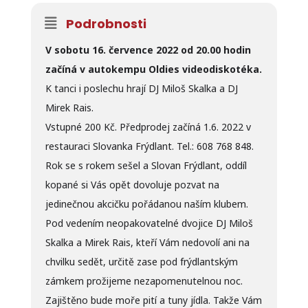
Podrobnosti
V sobotu 16. července 2022 od 20.00 hodin
začíná v autokempu Oldies videodiskotéka.
K tanci i poslechu hrají DJ Miloš Skalka a DJ
Mirek Rais.
Vstupné 200 Kč. Předprodej začíná 1.6. 2022 v
restauraci Slovanka Frýdlant. Tel.: 608 768 848.
Rok se s rokem sešel a Slovan Frýdlant, oddíl
kopané si Vás opět dovoluje pozvat na
jedinečnou akcičku pořádanou naším klubem.
Pod vedením neopakovatelné dvojice DJ Miloš
Skalka a Mirek Rais, kteří Vám nedovolí ani na
chvilku sedět, určitě zase pod frýdlantským
zámkem prožijeme nezapomenutelnou noc.
Zajištěno bude moře pití a tuny jídla. Takže Vám