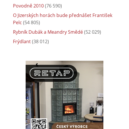
Povodně 2010
(76 590)
O Jizerských horách bude přednášet František
Pelc
(54 805)
Rybník Dubák a Meandry Smědé
(52 029)
Frýdlant
(38 012)