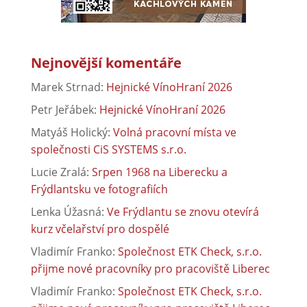
Nejnovější komentáře
Marek Strnad
:
Hejnické VínoHraní 2026
Petr Jeřábek
:
Hejnické VínoHraní 2026
Matyáš Holický
:
Volná pracovní místa ve
společnosti CiS SYSTEMS s.r.o.
Lucie Zralá
:
Srpen 1968 na Liberecku a
Frýdlantsku ve fotografiích
Lenka Úžasná
:
Ve Frýdlantu se znovu otevírá
kurz včelařství pro dospělé
Vladimír Franko
:
Společnost ETK Check, s.r.o.
přijme nové pracovníky pro pracoviště Liberec
Vladimír Franko
:
Společnost ETK Check, s.r.o.