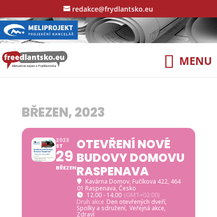
redakce@frydlantsko.eu
BŘEZEN, 2023
OTEVŘENÍ NOVÉ
2023
ST
29
BUDOVY DOMOVU
RASPENAVA
BŘEZEN
Kavárna Domov
, Fučíkova 422, 464
01 Raspenava, Česko
12.00 - 14.00
(GMT+02:00)
Druh akce
Den otevřených dveří,
Spolky a sdružení,
Veřejná akce,
Zdraví