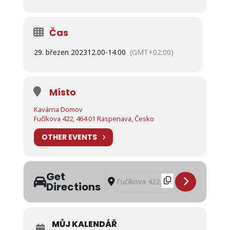
Čas
29. březen 2023
12.00
-
14.00
(GMT+02:00)
Místo
Kavárna Domov
Fučíkova 422, 464 01 Raspenava, Česko
OTHER EVENTS
Get
Address - Otevření nové budovy Do
Destination Address - Otevření
Directions
MŮJ KALENDÁŘ