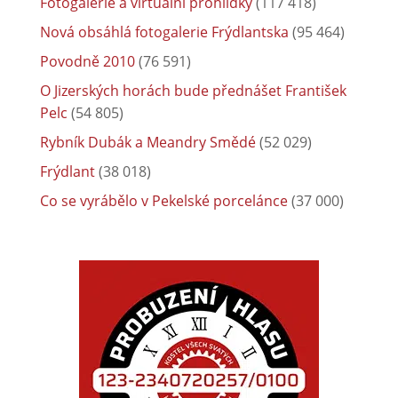
Fotogalerie a virtuální prohlídky
(117 418)
Nová obsáhlá fotogalerie Frýdlantska
(95 464)
Povodně 2010
(76 591)
O Jizerských horách bude přednášet František
Pelc
(54 805)
Rybník Dubák a Meandry Smědé
(52 029)
Frýdlant
(38 018)
Co se vyrábělo v Pekelské porcelánce
(37 000)