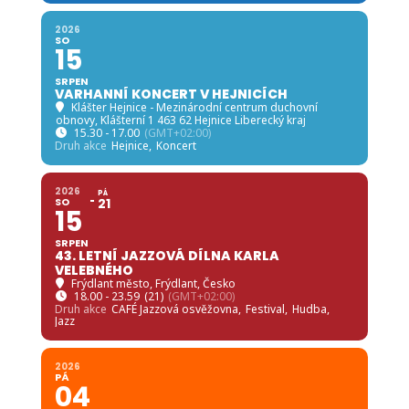
2026
SO
15
SRPEN
VARHANNÍ KONCERT V HEJNICÍCH
Klášter Hejnice - Mezinárodní centrum duchovní
obnovy
, Klášterní 1 463 62 Hejnice Liberecký kraj
15.30 - 17.00
(GMT+02:00)
Druh akce
Hejnice,
Koncert
2026
PÁ
SO
21
15
SRPEN
43. LETNÍ JAZZOVÁ DÍLNA KARLA
VELEBNÉHO
Frýdlant město
, Frýdlant, Česko
18.00 - 23.59
(21)
(GMT+02:00)
Druh akce
CAFÉ Jazzová osvěžovna,
Festival,
Hudba,
Jazz
2026
PÁ
04