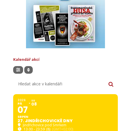
Kalendář akcí
Hledat akce v kalendáři
2026
SO
PÁ
08
07
SRPEN
27. JINDŘICHOVICKÉ DNY
Jindřichovice pod Smrkem
13.00 - 23.59
(8)
(GMT+02:00)