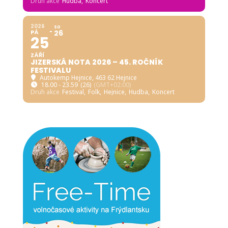
Druh akce
Hudba,
Koncert
2026
SO
PÁ
26
25
ZÁŘÍ
JIZERSKÁ NOTA 2026 – 45. ROČNÍK
FESTIVALU
Autokemp Hejnice
, 463 62 Hejnice
18.00 - 23.59
(26)
(GMT+02:00)
Druh akce
Festival,
Folk,
Hejnice,
Hudba,
Koncert