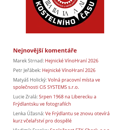
Nejnovější komentáře
Marek Strnad
:
Hejnické VínoHraní 2026
Petr Jeřábek
:
Hejnické VínoHraní 2026
Matyáš Holický
:
Volná pracovní místa ve
společnosti CiS SYSTEMS s.r.o.
Lucie Zralá
:
Srpen 1968 na Liberecku a
Frýdlantsku ve fotografiích
Lenka Úžasná
:
Ve Frýdlantu se znovu otevírá
kurz včelařství pro dospělé