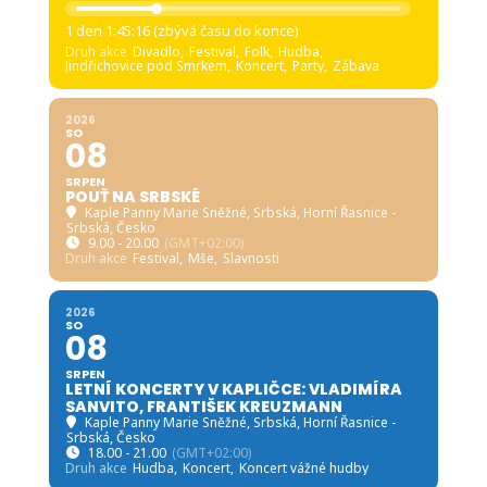
1 den 1:45:15 (zbývá času do konce)
Druh akce
Divadlo,
Festival,
Folk,
Hudba,
Jindřichovice pod Smrkem,
Koncert,
Party,
Zábava
2026
SO
08
SRPEN
POUŤ NA SRBSKÉ
Kaple Panny Marie Sněžné, Srbská
, Horní Řasnice -
Srbská, Česko
9.00 - 20.00
(GMT+02:00)
Druh akce
Festival,
Mše,
Slavnosti
2026
SO
08
SRPEN
LETNÍ KONCERTY V KAPLIČCE: VLADIMÍRA
SANVITO, FRANTIŠEK KREUZMANN
Kaple Panny Marie Sněžné, Srbská
, Horní Řasnice -
Srbská, Česko
18.00 - 21.00
(GMT+02:00)
Druh akce
Hudba,
Koncert,
Koncert vážné hudby