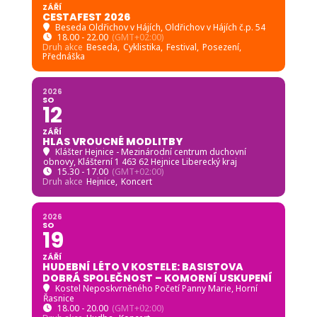
ZÁŘÍ
CESTAFEST 2026
Beseda Oldřichov v Hájích
, Oldřichov v Hájích č.p. 54
18.00 - 22.00
(GMT+02:00)
Druh akce
Beseda,
Cyklistika,
Festival,
Posezení,
Přednáška
2026
SO
12
ZÁŘÍ
HLAS VROUCNÉ MODLITBY
Klášter Hejnice - Mezinárodní centrum duchovní
obnovy
, Klášterní 1 463 62 Hejnice Liberecký kraj
15.30 - 17.00
(GMT+02:00)
Druh akce
Hejnice,
Koncert
2026
SO
19
ZÁŘÍ
HUDEBNÍ LÉTO V KOSTELE: BASISTOVA
DOBRÁ SPOLEČNOST – KOMORNÍ USKUPENÍ
Kostel Neposkvrněného Početí Panny Marie, Horní
Řasnice
18.00 - 20.00
(GMT+02:00)