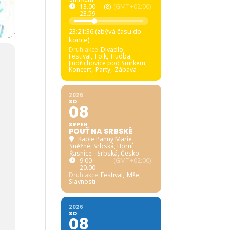
13.00 -
(8)
(GMT+02:00)
23.59
23:21:35 (zbývá času do
konce)
Druh akce
Divadlo,
Festival,
Folk,
Hudba,
Jindřichovice pod Smrkem,
Koncert,
Party,
Zábava
2026
SO
08
SRPEN
POUŤ NA SRBSKÉ
Kaple Panny Marie
Sněžné, Srbská
, Horní
Řasnice - Srbská, Česko
9.00 -
(GMT+02:00)
20.00
Druh akce
Festival,
Mše,
Slavnosti
2026
SO
08