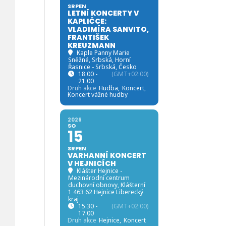
SRPEN
LETNÍ KONCERTY V
KAPLIČCE:
VLADIMÍRA SANVITO,
FRANTIŠEK
KREUZMANN
Kaple Panny Marie
Sněžné, Srbská
, Horní
Řasnice - Srbská, Česko
18.00 -
(GMT+02:00)
21.00
Druh akce
Hudba,
Koncert,
Koncert vážné hudby
2026
SO
15
SRPEN
VARHANNÍ KONCERT
V HEJNICÍCH
Klášter Hejnice -
Mezinárodní centrum
duchovní obnovy
, Klášterní
1 463 62 Hejnice Liberecký
kraj
15.30 -
(GMT+02:00)
17.00
Druh akce
Hejnice,
Koncert