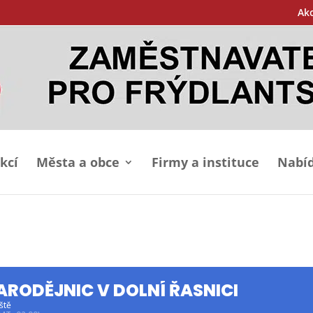
Ak
kcí
Města a obce
Firmy a instituce
Nabíd
ARODĚJNIC V DOLNÍ ŘASNICI
ště