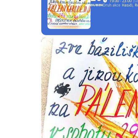
19.00 - 23.00
(G
DUBEN
Druh akce
Hasiči,
R