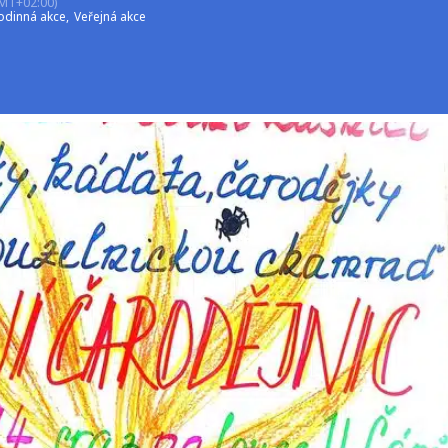
MT+02:00)
odinná akce,
Veřejná akce