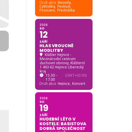
Druh akce
Beseda,
Cyklistika,
Festival,
Posezení,
Přednáška
2026
SO
12
ZÁŘÍ
HLAS VROUCNÉ
MODLITBY
Klášter Hejnice -
Mezinárodní centrum
duchovní obnovy
, Klášterní
1 463 62 Hejnice Liberecký
kraj
15.30 -
(GMT+02:00)
17.00
Druh akce
Hejnice,
Koncert
2026
SO
19
ZÁŘÍ
HUDEBNÍ LÉTO V
KOSTELE: BASISTOVA
DOBRÁ SPOLEČNOST