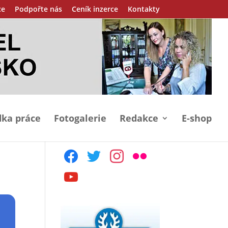
ce
Podpořte nás
Ceník inzerce
Kontakty
ka práce
Fotogalerie
Redakce
E-shop
facebook
twitter
instagram
flickr
youtube