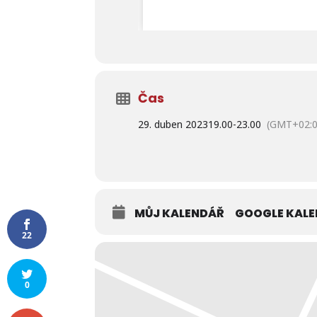
Čas
29. duben 2023
19.00
-
23.00
(GMT+02:0
MŮJ KALENDÁŘ
GOOGLE KAL
22
0