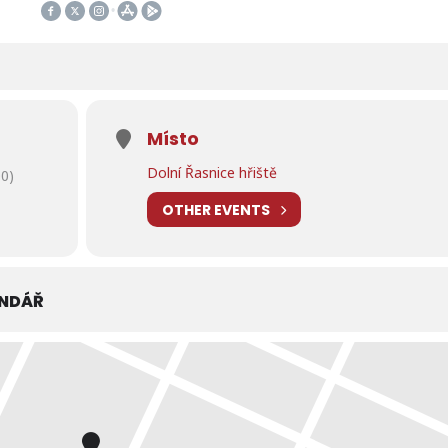
Místo
Dolní Řasnice hřiště
0)
OTHER EVENTS
ENDÁŘ