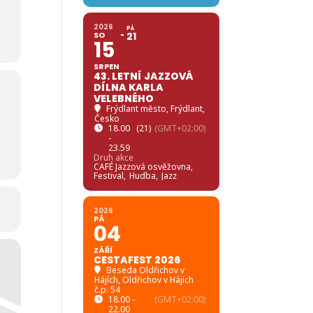
2026
PÁ
SO
21
15
SRPEN
43. LETNÍ JAZZOVÁ
DÍLNA KARLA
VELEBNÉHO
Frýdlant město
, Frýdlant,
Česko
18.00
(21)
(GMT+02:00)
-
23.59
Druh akce
CAFÉ Jazzová osvěžovna,
Festival,
Hudba,
Jazz
2026
PÁ
04
ZÁŘÍ
CESTAFEST 2026
Beseda Oldřichov v
Hájích
, Oldřichov v Hájích
č.p. 54
18.00 -
(GMT+02:00)
22.00