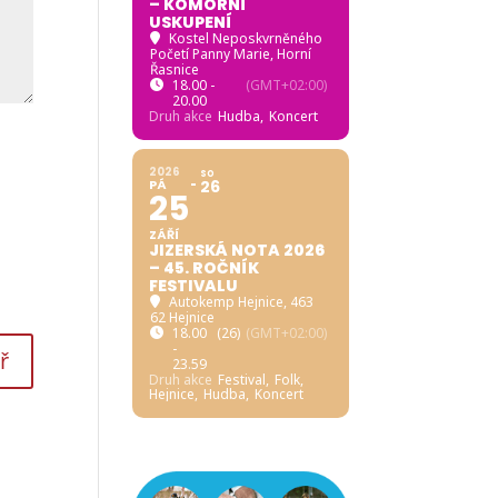
– KOMORNÍ
USKUPENÍ
Kostel Neposkvrněného
Početí Panny Marie, Horní
Řasnice
18.00 -
(GMT+02:00)
20.00
Druh akce
Hudba,
Koncert
2026
SO
PÁ
26
25
ZÁŘÍ
JIZERSKÁ NOTA 2026
– 45. ROČNÍK
FESTIVALU
Autokemp Hejnice
, 463
62 Hejnice
18.00
(26)
(GMT+02:00)
-
23.59
Druh akce
Festival,
Folk,
Hejnice,
Hudba,
Koncert