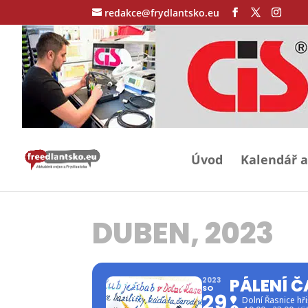
redakce@frydlantsko.eu
Úvod
Kalendář a
DUBEN, 2023
PÁLENÍ Č
2023
SO
29
Dolní Řasnice hři