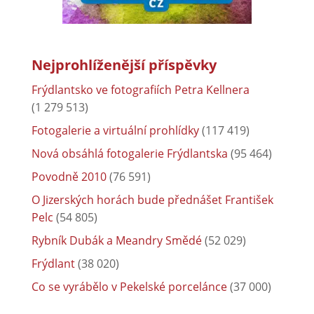
Nejprohlíženější příspěvky
Frýdlantsko ve fotografiích Petra Kellnera
(1 279 513)
Fotogalerie a virtuální prohlídky
(117 419)
Nová obsáhlá fotogalerie Frýdlantska
(95 464)
Povodně 2010
(76 591)
O Jizerských horách bude přednášet František
Pelc
(54 805)
Rybník Dubák a Meandry Smědé
(52 029)
Frýdlant
(38 020)
Co se vyrábělo v Pekelské porcelánce
(37 000)