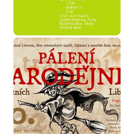
17.30 -
(květen 1)
3.00
Druh akce
Hasiči,
Lázně Libverda,
Party,
Rodinná akce,
Školy,
Veřejná akce