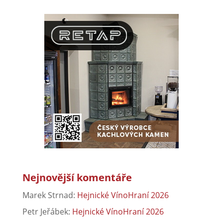
Nejnovější komentáře
Marek Strnad
:
Hejnické VínoHraní 2026
Petr Jeřábek
:
Hejnické VínoHraní 2026