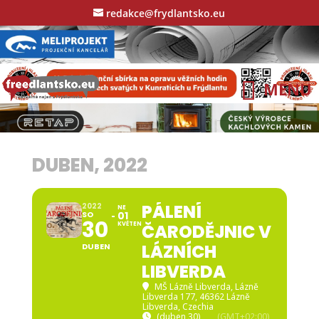
redakce@frydlantsko.eu
DUBEN, 2022
PÁLENÍ
2022
NE
SO
01
30
KVĚTEN
ČARODĚJNIC V
LÁZNÍCH
DUBEN
LIBVERDA
MŠ Lázně Libverda
, Lázně
Libverda 177, 46362 Lázně
Libverda, Czechia
(duben 30)
(GMT+02:00)