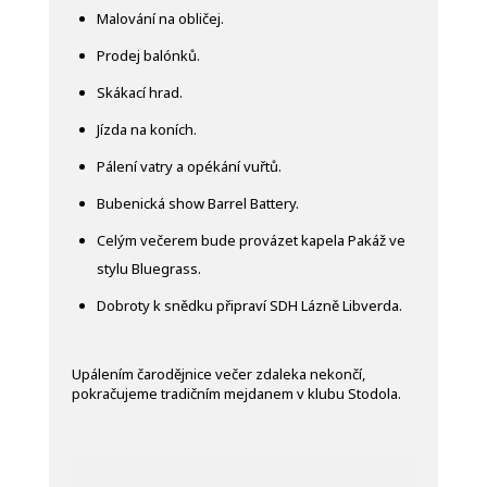
Malování na obličej.
Prodej balónků.
Skákací hrad.
Jízda na koních.
Pálení vatry a opékání vuřtů.
Bubenická show Barrel Battery.
Celým večerem bude provázet kapela Pakáž ve
stylu Bluegrass.
Dobroty k snědku připraví SDH Lázně Libverda.
Upálením čarodějnice večer zdaleka nekončí,
pokračujeme tradičním mejdanem v klubu Stodola.