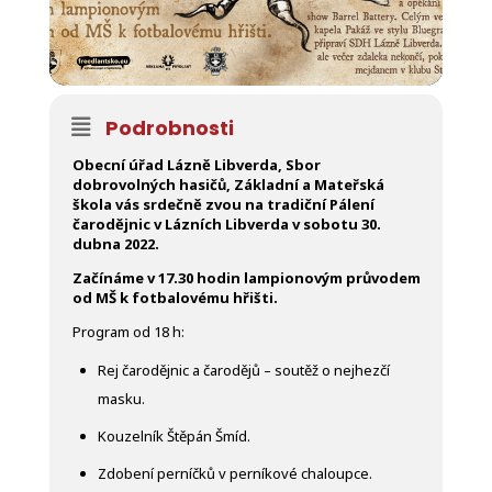
Podrobnosti
Obecní úřad Lázně Libverda, Sbor
dobrovolných hasičů, Základní a Mateřská
škola vás srdečně zvou na tradiční Pálení
čarodějnic v Lázních Libverda v sobotu 30.
dubna 2022.
Začínáme v 17.30 hodin lampionovým průvodem
od MŠ k fotbalovému hřišti.
Program od 18 h:
Rej čarodějnic a čarodějů – soutěž o nejhezčí
masku.
Kouzelník Štěpán Šmíd.
Zdobení perníčků v perníkové chaloupce.