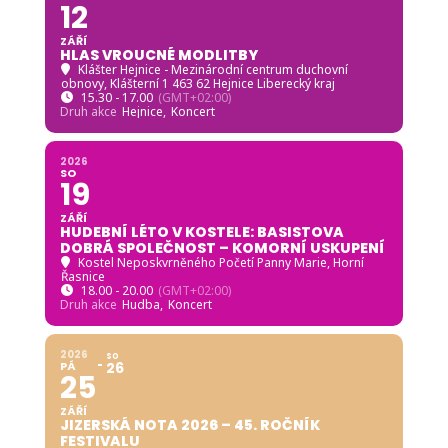
12
ZÁŘÍ
HLAS VROUCNÉ MODLITBY
Klášter Hejnice - Mezinárodní centrum duchovní
obnovy
, Klášterní 1 463 62 Hejnice Liberecký kraj
15.30 - 17.00
(GMT+02:00)
Druh akce
Hejnice,
Koncert
2026
SO
19
ZÁŘÍ
HUDEBNÍ LÉTO V KOSTELE: BASISTOVA
DOBRÁ SPOLEČNOST – KOMORNÍ USKUPENÍ
Kostel Neposkvrněného Početí Panny Marie, Horní
Řasnice
18.00 - 20.00
(GMT+02:00)
Druh akce
Hudba,
Koncert
2026
SO
PÁ
26
25
ZÁŘÍ
JIZERSKÁ NOTA 2026 – 45. ROČNÍK
FESTIVALU