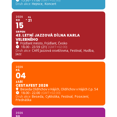
15.30 - 17.00
(GMT+02:00)
Druh akce
Hejnice,
Koncert
2026
PÁ
SO
21
15
SRPEN
43. LETNÍ JAZZOVÁ DÍLNA KARLA
VELEBNÉHO
Frýdlant město
, Frýdlant, Česko
18.00 - 23.59
(21)
(GMT+02:00)
Druh akce
CAFÉ Jazzová osvěžovna,
Festival,
Hudba,
Jazz
2026
PÁ
04
ZÁŘÍ
CESTAFEST 2026
Beseda Oldřichov v Hájích
, Oldřichov v Hájích č.p. 54
18.00 - 22.00
(GMT+02:00)
Druh akce
Beseda,
Cyklistika,
Festival,
Posezení,
Přednáška
2026
SO