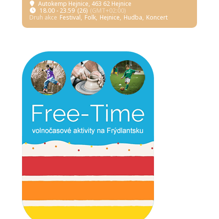
Autokemp Hejnice
, 463 62 Hejnice
18.00 - 23.59
(26)
(GMT+02:00)
Druh akce
Festival,
Folk,
Hejnice,
Hudba,
Koncert