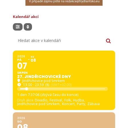
Kalendář akcí
Hledat akce v kalendáři
2026
SO
PÁ
08
07
SRPEN
27. JINDŘICHOVICKÉ DNY
Jindřichovice pod Smrkem
13.00 - 23.59
(8)
(GMT+02:00)
1 den 7:37:04 (zbývá času do konce)
Druh akce
Divadlo,
Festival,
Folk,
Hudba,
Jindřichovice pod Smrkem,
Koncert,
Party,
Zábava
2026
SO
08