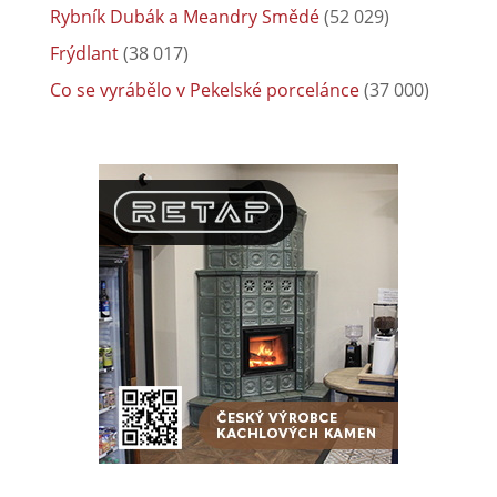
Rybník Dubák a Meandry Smědé
(52 029)
Frýdlant
(38 017)
Co se vyrábělo v Pekelské porcelánce
(37 000)