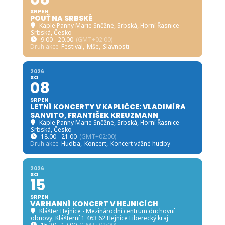
SRPEN
POUŤ NA SRBSKÉ
Kaple Panny Marie Sněžné, Srbská
, Horní Řasnice -
Srbská, Česko
9.00 - 20.00
(GMT+02:00)
Druh akce
Festival,
Mše,
Slavnosti
2026
SO
08
SRPEN
LETNÍ KONCERTY V KAPLIČCE: VLADIMÍRA
SANVITO, FRANTIŠEK KREUZMANN
Kaple Panny Marie Sněžné, Srbská
, Horní Řasnice -
Srbská, Česko
18.00 - 21.00
(GMT+02:00)
Druh akce
Hudba,
Koncert,
Koncert vážné hudby
2026
SO
15
SRPEN
VARHANNÍ KONCERT V HEJNICÍCH
Klášter Hejnice - Mezinárodní centrum duchovní
obnovy
, Klášterní 1 463 62 Hejnice Liberecký kraj