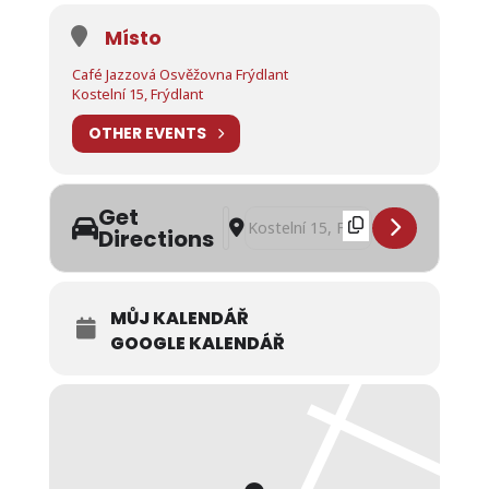
Místo
Café Jazzová Osvěžovna Frýdlant
Kostelní 15, Frýdlant
OTHER EVENTS
Get
Address - Pohádka Jak šel Ježíšek do 
Destination Address - Pohádka Jak
Directions
MŮJ KALENDÁŘ
GOOGLE KALENDÁŘ