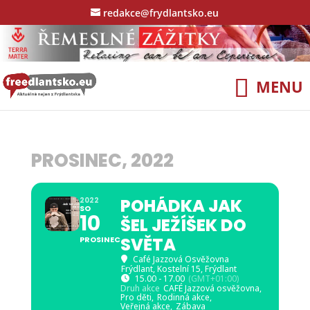
redakce@frydlantsko.eu
PROSINEC, 2022
POHÁDKA JAK
2022
SO
10
ŠEL JEŽÍŠEK DO
SVĚTA
PROSINEC
Café Jazzová Osvěžovna
Frýdlant
, Kostelní 15, Frýdlant
15.00 - 17.00
(GMT+01:00)
Druh akce
CAFÉ Jazzová osvěžovna,
Pro děti,
Rodinná akce,
Veřejná akce,
Zábava