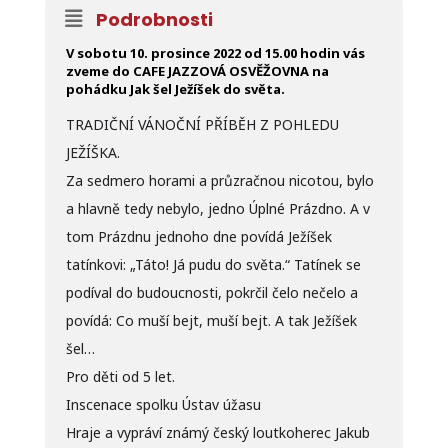
Podrobnosti
V sobotu 10. prosince 2022 od 15.00 hodin vás
zveme do CAFE JAZZOVÁ OSVĚŽOVNA na
pohádku Jak šel Ježíšek do světa.
TRADIČNÍ VÁNOČNÍ PŘÍBĚH Z POHLEDU
JEŽÍŠKA.
Za sedmero horami a průzračnou nicotou, bylo
a hlavně tedy nebylo, jedno Úplné Prázdno. A v
tom Prázdnu jednoho dne povídá Ježíšek
tatínkovi: „Táto! Já pudu do světa.“ Tatínek se
podíval do budoucnosti, pokrčil čelo nečelo a
povídá: Co muší bejt, muší bejt. A tak Ježíšek
šel…
Pro děti od 5 let.
Inscenace spolku Ústav úžasu
Hraje a vypráví známý český loutkoherec Jakub