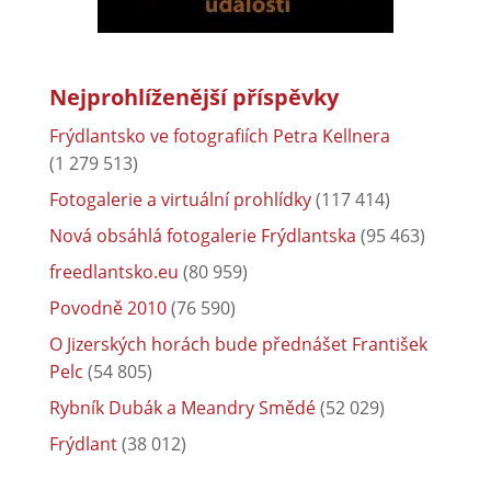
Nejprohlíženější příspěvky
Frýdlantsko ve fotografiích Petra Kellnera
(1 279 513)
Fotogalerie a virtuální prohlídky
(117 414)
Nová obsáhlá fotogalerie Frýdlantska
(95 463)
freedlantsko.eu
(80 959)
Povodně 2010
(76 590)
O Jizerských horách bude přednášet František
Pelc
(54 805)
Rybník Dubák a Meandry Smědé
(52 029)
Frýdlant
(38 012)