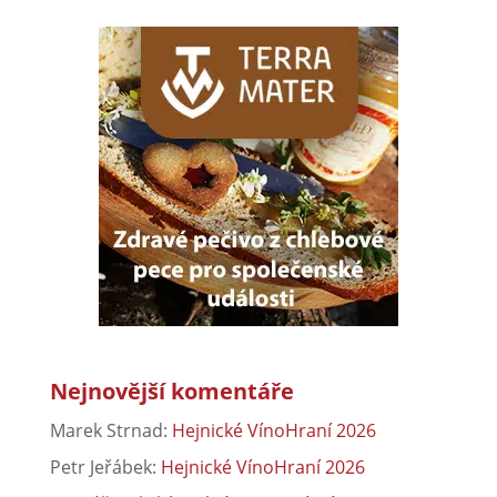
Nejnovější komentáře
Marek Strnad
:
Hejnické VínoHraní 2026
Petr Jeřábek
:
Hejnické VínoHraní 2026