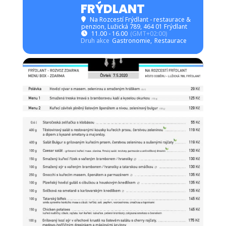
FRÝDLANT
Na Rozcestí Frýdlant - restaurace &
penzion
, Lužická 789, 464 01 Frýdlant
11.00 - 16.00
(GMT+02:00)
Druh akce
Gastronomie,
Restaurace