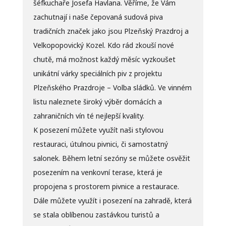
šéfkuchaře Josefa Havlana. Věříme, že Vám
zachutnají i naše čepovaná sudová piva
tradičních značek jako jsou Plzeňský Prazdroj a
Velkopopovický Kozel. Kdo rád zkouší nové
chutě, má možnost každý měsíc vyzkoušet
unikátní várky speciálních piv z projektu
Plzeňského Prazdroje – Volba sládků. Ve vinném
listu naleznete široký výběr domácích a
zahraničních vín té nejlepší kvality.
K posezení můžete využít naši stylovou
restauraci, útulnou pivnici, či samostatný
salonek. Během letní sezóny se můžete osvěžit
posezením na venkovní terase, která je
propojena s prostorem pivnice a restaurace.
Dále můžete využít i posezení na zahradě, která
se stala oblíbenou zastávkou turistů a