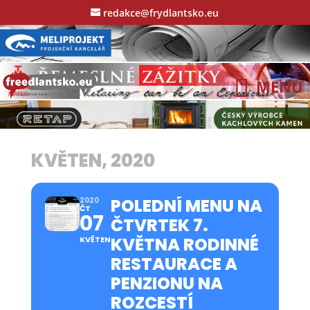
redakce@frydlantsko.eu
KVĚTEN, 2020
POLEDNÍ MENU NA
2020
ČT
07
ČTVRTEK 7.
KVĚTNA RODINNÉ
KVĚTEN
RESTAURACE A
PENZIONU NA
ROZCESTÍ