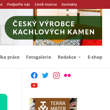
ce
Podpořte nás
Ceník inzerce
Kontakty
ka práce
Fotogalerie
Redakce
E-shop
facebook
twitter
instagram
flickr
youtube