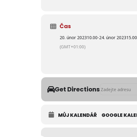
Čas
20. únor 2023
10.00
-
24. únor 2023
15.0
(GMT+01:00)
Address - Polední
Get Directions
MŮJ KALENDÁŘ
GOOGLE KAL