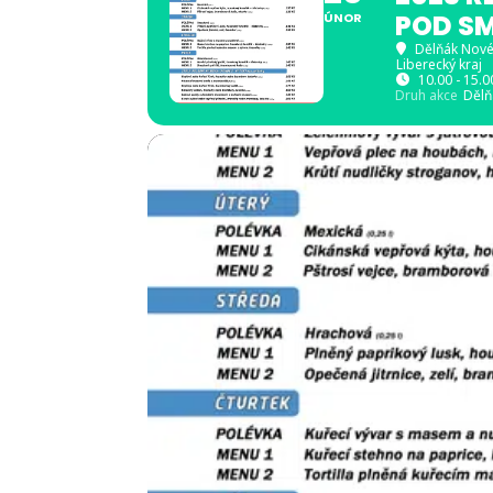
POD S
ÚNOR
Dělňák Nov
Liberecký kraj
10.00 - 15.0
Druh akce
Dělň