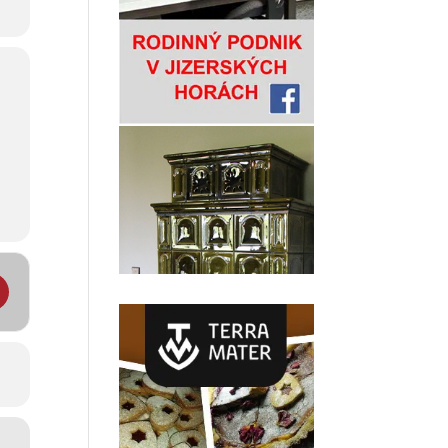
tě pod Smrkem []
ní menu na týden 20. - 24. února 2023 restaurace Dělňák v Novém M