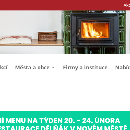
Ak
kcí
Města a obce
Firmy a instituce
Nabíd
Í MENU NA TÝDEN 20. - 24. ÚNORA
ESTAURACE DĚLŇÁK V NOVÉM MĚSTĚ