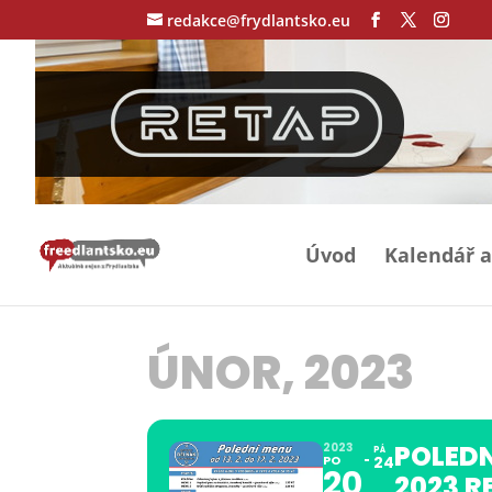
redakce@frydlantsko.eu
Úvod
Kalendář a
ÚNOR, 2023
POLEDN
2023
PÁ
PO
24
20
2023 R