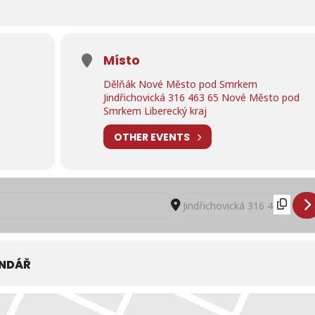
Místo
Dělňák Nové Město pod Smrkem
0
Jindřichovická 316 463 65 Nové Město pod
Smrkem Liberecký kraj
OTHER EVENTS
 menu na týden 20. - 24. února 2023 restaurace Dělňák v Novém Měs
Destination Address - Poled
ENDÁŘ