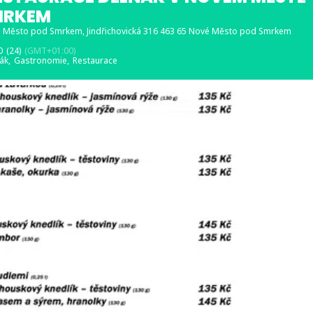
MRKEM
é Město pod Smrkem
, Jindřichovická 316 463 65 Nové Město pod Smrkem
0
(24)
(GMT+01:00)
ák,
Gastronomie,
Restaurace