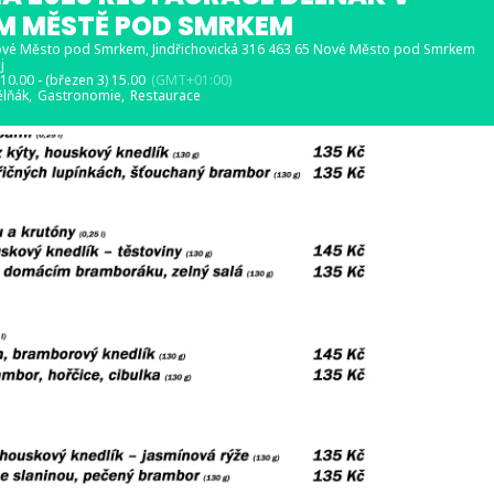
M MĚSTĚ POD SMRKEM
ové Město pod Smrkem
, Jindřichovická 316 463 65 Nové Město pod Smrkem
j
 10.00 - (březen 3) 15.00
(GMT+01:00)
lňák,
Gastronomie,
Restaurace