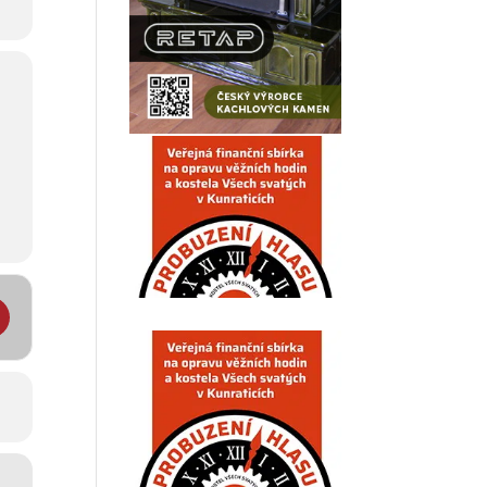
ovém Městě pod Smrkem []
ní menu na týden 27. února až 3. března 2023 restaurace Dělňák v 