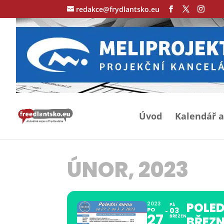
redakce@frydlantsko.eu
Úvod
Kalendář a
ÚNOR, 2023
POLED
2023
PÁ
PO
03
27
BŘEZEN
BŘEZN