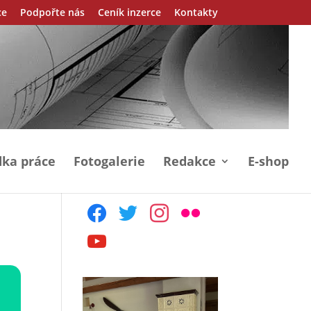
ce
Podpořte nás
Ceník inzerce
Kontakty
ka práce
Fotogalerie
Redakce
E-shop
facebook
twitter
instagram
flickr
youtube