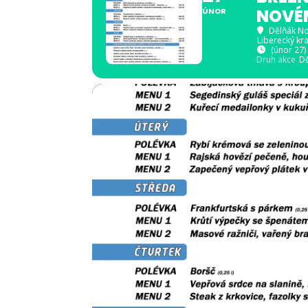
NOVÉ
ÚNOR
Dělňák N
Liberecký kra
(únor 27)
Druh akce
Dě