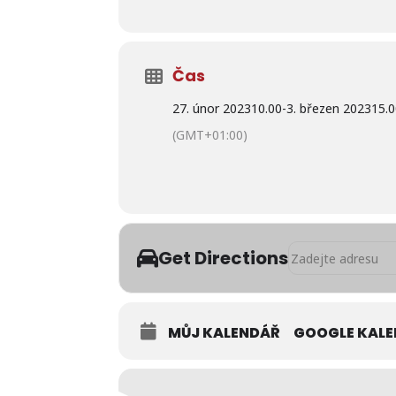
Čas
27. únor 2023
10.00
-
3. březen 2023
15.
(GMT+01:00)
Address - Polední
Get Directions
MŮJ KALENDÁŘ
GOOGLE KAL