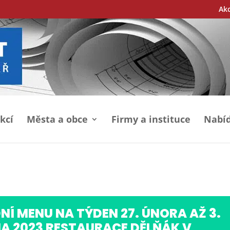
Ak
kcí
Města a obce
Firmy a instituce
Nabíd
NÍ MENU NA TÝDEN 27. ÚNORA AŽ 3.
A 2023 RESTAURACE DĚLŇÁK V