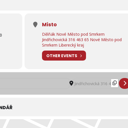
Místo
Dělňák Nové Město pod Smrkem
00
Jindřichovická 316 463 65 Nové Město pod
Smrkem Liberecký kraj
OTHER EVENTS
 menu na týden 27. února až 3. března 2023 restaurace Dělňák v N
Destination Address - Poled
ENDÁŘ