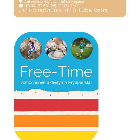
Autokemp Hejnice
, 463 62 Hejnice
18.00 - 23.59
(26)
(GMT+02:00)
Druh akce
Festival,
Folk,
Hejnice,
Hudba,
Koncert