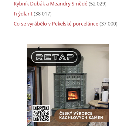
Rybník Dubák a Meandry Smědé
(52 029)
Frýdlant
(38 017)
Co se vyrábělo v Pekelské porcelánce
(37 000)