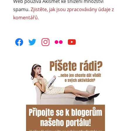
Web používá Akismet ke snížení množství
spamu.
Zjistěte, jak jsou zpracovávány údaje z
komentářů.
facebook
twitter
instagram
flickr
youtube