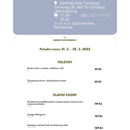
Zámecký dvůr Černousy
,
Černousy 50, 463 73 Černousy,
Liberecký kraj
11.00 -
(25)
(GMT+01:00)
15.00
Druh akce
Gastronomie,
Restaurace