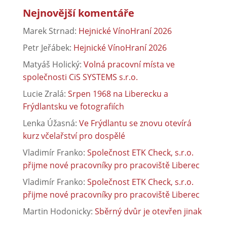
Nejnovější komentáře
Marek Strnad
:
Hejnické VínoHraní 2026
Petr Jeřábek
:
Hejnické VínoHraní 2026
Matyáš Holický
:
Volná pracovní místa ve
společnosti CiS SYSTEMS s.r.o.
Lucie Zralá
:
Srpen 1968 na Liberecku a
Frýdlantsku ve fotografiích
Lenka Úžasná
:
Ve Frýdlantu se znovu otevírá
kurz včelařství pro dospělé
Vladimír Franko
:
Společnost ETK Check, s.r.o.
přijme nové pracovníky pro pracoviště Liberec
Vladimír Franko
:
Společnost ETK Check, s.r.o.
přijme nové pracovníky pro pracoviště Liberec
Martin Hodonicky
:
Sběrný dvůr je otevřen jinak