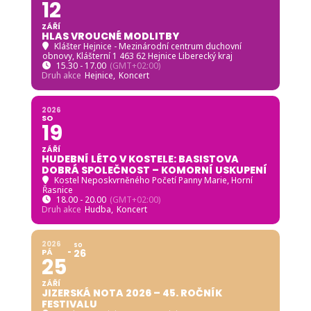
12
ZÁŘÍ
HLAS VROUCNÉ MODLITBY
Klášter Hejnice - Mezinárodní centrum duchovní
obnovy
, Klášterní 1 463 62 Hejnice Liberecký kraj
15.30 - 17.00
(GMT+02:00)
Druh akce
Hejnice,
Koncert
2026
SO
19
ZÁŘÍ
HUDEBNÍ LÉTO V KOSTELE: BASISTOVA
DOBRÁ SPOLEČNOST – KOMORNÍ USKUPENÍ
Kostel Neposkvrněného Početí Panny Marie, Horní
Řasnice
18.00 - 20.00
(GMT+02:00)
Druh akce
Hudba,
Koncert
2026
SO
PÁ
26
25
ZÁŘÍ
JIZERSKÁ NOTA 2026 – 45. ROČNÍK
FESTIVALU