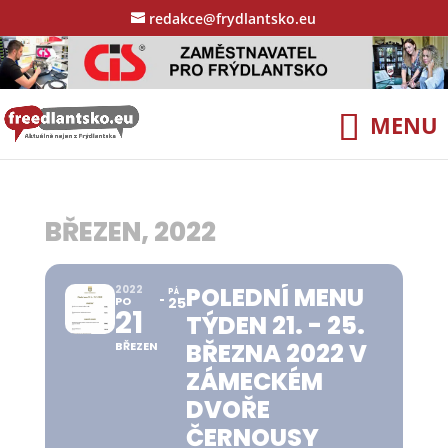
redakce@frydlantsko.eu
BŘEZEN, 2022
POLEDNÍ MENU
2022
PÁ
PO
25
21
TÝDEN 21. - 25.
BŘEZNA 2022 V
BŘEZEN
ZÁMECKÉM
DVOŘE
ČERNOUSY