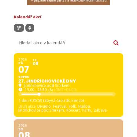
Kalendář akcí
Hledat akce v kalendáři
2026
SO
PÁ
08
07
SRPEN
27. JINDŘICHOVICKÉ DNY
Jindřichovice pod Smrkem
13.00 - 23.59
(8)
(GMT+02:00)
1 den 3:35:57 (zbývá času do konce)
Druh akce
Divadlo,
Festival,
Folk,
Hudba,
Jindřichovice pod Smrkem,
Koncert,
Party,
Zábava
2026
SO
08