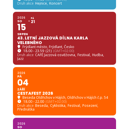
Druh akce
Hejnice,
Koncert
2026
PÁ
SO
21
15
SRPEN
43. LETNÍ JAZZOVÁ DÍLNA KARLA
VELEBNÉHO
Frýdlant město
, Frýdlant, Česko
18.00 - 23.59
(21)
(GMT+02:00)
Druh akce
CAFÉ Jazzová osvěžovna,
Festival,
Hudba,
Jazz
2026
PÁ
04
ZÁŘÍ
CESTAFEST 2026
Beseda Oldřichov v Hájích
, Oldřichov v Hájích č.p. 54
18.00 - 22.00
(GMT+02:00)
Druh akce
Beseda,
Cyklistika,
Festival,
Posezení,
Přednáška
2026
SO