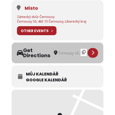
Místo
Zámecký dvůr Černousy
Černousy 50, 463 73 Černousy, Liberecký kraj
OTHER EVENTS
Get
Address - Polední menu týden 21. -
Destination Address - Polední me
Directions
MŮJ KALENDÁŘ
GOOGLE KALENDÁŘ