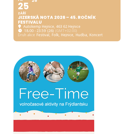
26
25
ZÁŘÍ
JIZERSKÁ NOTA 2026 – 45. ROČNÍK
FESTIVALU
Autokemp Hejnice
, 463 62 Hejnice
18.00 - 23.59
(26)
(GMT+02:00)
Druh akce
Festival,
Folk,
Hejnice,
Hudba,
Koncert