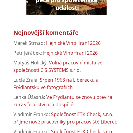
Nejnovější komentáře
Marek Strnad
:
Hejnické VínoHraní 2026
Petr Jeřábek
:
Hejnické VínoHraní 2026
Matyáš Holický
:
Volná pracovní místa ve
společnosti CiS SYSTEMS s.r.o.
Lucie Zralá
:
Srpen 1968 na Liberecku a
Frýdlantsku ve fotografiích
Lenka Úžasná
:
Ve Frýdlantu se znovu otevírá
kurz včelařství pro dospělé
Vladimír Franko
:
Společnost ETK Check, s.r.o.
přijme nové pracovníky pro pracoviště Liberec
Vladimír Franko
:
Společnost ETK Check, s.r.o.