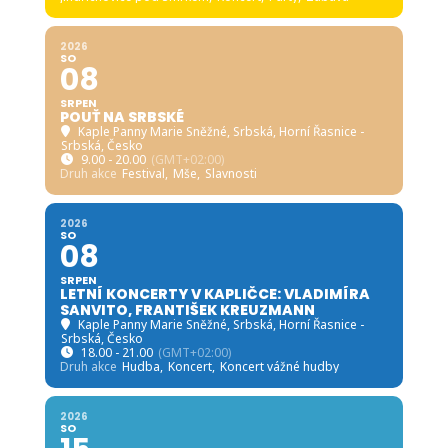
2026
SO
08
SRPEN
POUŤ NA SRBSKÉ
Kaple Panny Marie Sněžné, Srbská
, Horní Řasnice -
Srbská, Česko
9.00 - 20.00
(GMT+02:00)
Druh akce
Festival,
Mše,
Slavnosti
2026
SO
08
SRPEN
LETNÍ KONCERTY V KAPLIČCE: VLADIMÍRA
SANVITO, FRANTIŠEK KREUZMANN
Kaple Panny Marie Sněžné, Srbská
, Horní Řasnice -
Srbská, Česko
18.00 - 21.00
(GMT+02:00)
Druh akce
Hudba,
Koncert,
Koncert vážné hudby
2026
SO