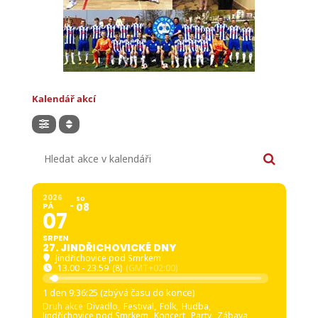
Kalendář akcí
Hledat akce v kalendáři
2026
SO
PÁ
08
07
SRPEN
27. JINDŘICHOVICKÉ DNY
Jindřichovice pod Smrkem
13.00 - 23.59
(8)
(GMT+02:00)
1 den 9:36:24 (zbývá času do konce)
Druh akce
Divadlo,
Festival,
Folk,
Hudba,
Jindřichovice pod Smrkem,
Koncert,
Party,
Zábava