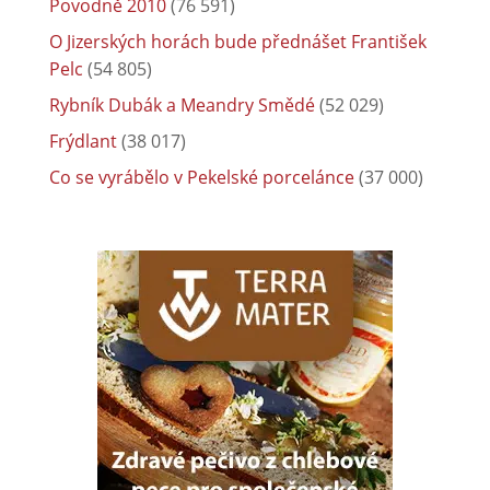
Povodně 2010
(76 591)
O Jizerských horách bude přednášet František
Pelc
(54 805)
Rybník Dubák a Meandry Smědé
(52 029)
Frýdlant
(38 017)
Co se vyrábělo v Pekelské porcelánce
(37 000)