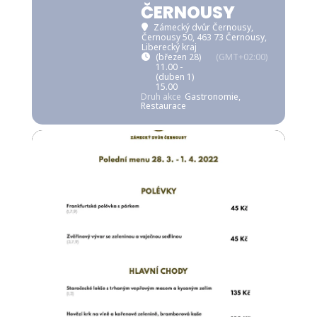
ČERNOUSY
Zámecký dvůr Černousy
,
Černousy 50, 463 73 Černousy,
Liberecký kraj
(březen 28)
(GMT+02:00)
11.00 -
(duben 1)
15.00
Druh akce
Gastronomie,
Restaurace