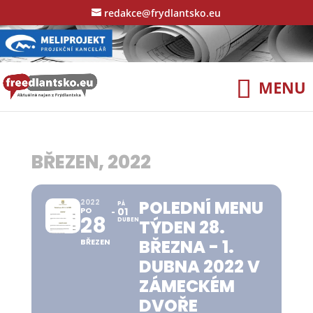
redakce@frydlantsko.eu
BŘEZEN, 2022
POLEDNÍ MENU
2022
PÁ
PO
01
28
DUBEN
TÝDEN 28.
BŘEZNA - 1.
BŘEZEN
DUBNA 2022 V
ZÁMECKÉM
DVOŘE