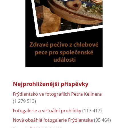
Nejprohlíženější příspěvky
Frýdlantsko ve fotografiích Petra Kellnera
(1 279 513)
Fotogalerie a virtuální prohlídky
(117 417)
Nová obsáhlá fotogalerie Frýdlantska
(95 464)