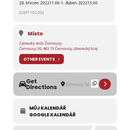
28. březen 2022
11.00
-
1. duben 2022
15.00
(GMT+02:00)
Místo
Zámecký dvůr Černousy
Černousy 50, 463 73 Černousy, Liberecký kraj
OTHER EVENTS
Get
Address - Polední menu týden 28. b
Destination Address - Polední me
Directions
MŮJ KALENDÁŘ
GOOGLE KALENDÁŘ