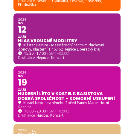
Druh akce
Beseda,
Cyklistika,
Festival,
Posezení,
Přednáška
2026
SO
12
ZÁŘÍ
HLAS VROUCNÉ MODLITBY
Klášter Hejnice - Mezinárodní centrum duchovní
obnovy
, Klášterní 1 463 62 Hejnice Liberecký kraj
15.30 - 17.00
(GMT+02:00)
Druh akce
Hejnice,
Koncert
2026
SO
19
ZÁŘÍ
HUDEBNÍ LÉTO V KOSTELE: BASISTOVA
DOBRÁ SPOLEČNOST – KOMORNÍ USKUPENÍ
Kostel Neposkvrněného Početí Panny Marie, Horní
Řasnice
18.00 - 20.00
(GMT+02:00)
Druh akce
Hudba,
Koncert
2026
SO
PÁ