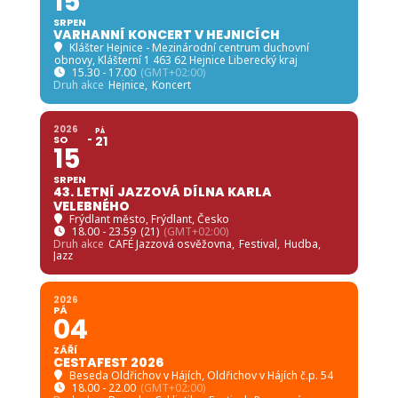
15
SRPEN
VARHANNÍ KONCERT V HEJNICÍCH
Klášter Hejnice - Mezinárodní centrum duchovní
obnovy
, Klášterní 1 463 62 Hejnice Liberecký kraj
15.30 - 17.00
(GMT+02:00)
Druh akce
Hejnice,
Koncert
2026
PÁ
SO
21
15
SRPEN
43. LETNÍ JAZZOVÁ DÍLNA KARLA
VELEBNÉHO
Frýdlant město
, Frýdlant, Česko
18.00 - 23.59
(21)
(GMT+02:00)
Druh akce
CAFÉ Jazzová osvěžovna,
Festival,
Hudba,
Jazz
2026
PÁ
04
ZÁŘÍ
CESTAFEST 2026
Beseda Oldřichov v Hájích
, Oldřichov v Hájích č.p. 54
18.00 - 22.00
(GMT+02:00)