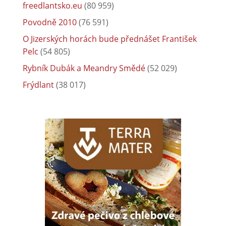
freedlantsko.eu
(80 959)
Povodně 2010
(76 591)
O Jizerských horách bude přednášet František
Pelc
(54 805)
Rybník Dubák a Meandry Smědé
(52 029)
Frýdlant
(38 017)