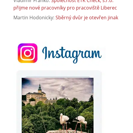
Vladimír Franko
:
Společnost ETK Check, s.r.o.
přijme nové pracovníky pro pracoviště Liberec
Martin Hodonicky
:
Sběrný dvůr je otevřen jinak