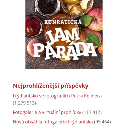
Nejprohlíženější příspěvky
Frýdlantsko ve fotografiích Petra Kellnera
(1 279 513)
Fotogalerie a virtuální prohlídky
(117 417)
Nová obsáhlá fotogalerie Frýdlantska
(95 464)