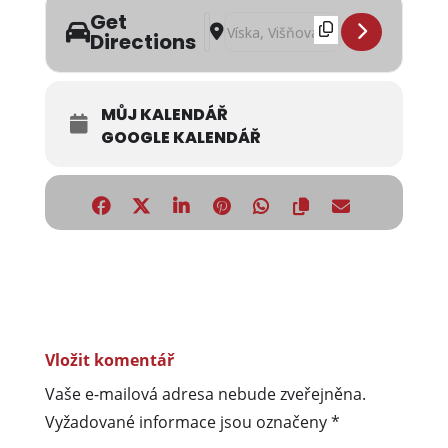
Get
Address - Pouť ve Vísce []
Destination Address - Pouť ve Vísc
Directions
MŮJ KALENDÁŘ
GOOGLE KALENDÁŘ
Vložit komentář
Vaše e-mailová adresa nebude zveřejněna.
Vyžadované informace jsou označeny
*