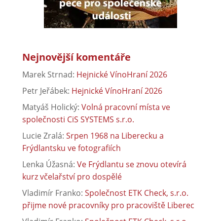
Nejnovější komentáře
Marek Strnad
:
Hejnické VínoHraní 2026
Petr Jeřábek
:
Hejnické VínoHraní 2026
Matyáš Holický
:
Volná pracovní místa ve
společnosti CiS SYSTEMS s.r.o.
Lucie Zralá
:
Srpen 1968 na Liberecku a
Frýdlantsku ve fotografiích
Lenka Úžasná
:
Ve Frýdlantu se znovu otevírá
kurz včelařství pro dospělé
Vladimír Franko
:
Společnost ETK Check, s.r.o.
přijme nové pracovníky pro pracoviště Liberec