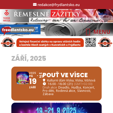
redakce@frydlantsko.eu
ZÁŘÍ, 2025
POUŤ VE VÍSCE
2025
NE
PÁ
21
19
Kulturní dům Víska
, Víska, Višňová
16.00 - 18.00
(21)
(GMT+02:00)
ZÁŘÍ
Druh akce
Divadlo,
Hudba,
Koncert,
Pro děti,
Rodinná akce,
Slavnosti,
Zábava