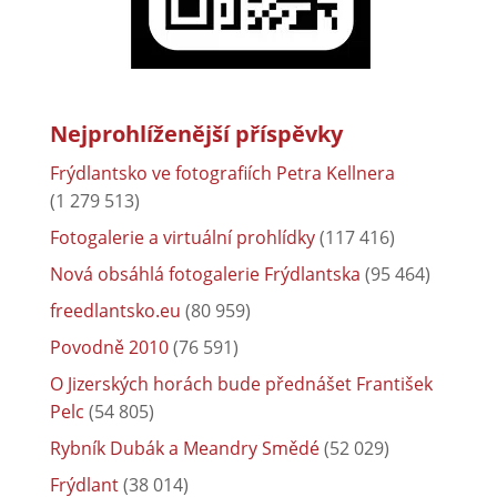
Nejprohlíženější příspěvky
Frýdlantsko ve fotografiích Petra Kellnera
(1 279 513)
Fotogalerie a virtuální prohlídky
(117 416)
Nová obsáhlá fotogalerie Frýdlantska
(95 464)
freedlantsko.eu
(80 959)
Povodně 2010
(76 591)
O Jizerských horách bude přednášet František
Pelc
(54 805)
Rybník Dubák a Meandry Smědé
(52 029)
Frýdlant
(38 014)