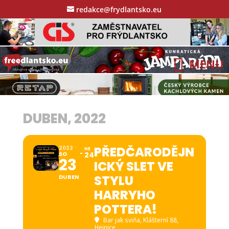
redakce@frydlantsko.eu
DUBEN, 2022
PŘEDČARODĚJN
2022
NE
SO
24
23
ICKÝ SLET VE
STYLU
DUBEN
HARRYHO
POTTERA!
Bar jak sviňa
, Klášterní 88,
Hejnice