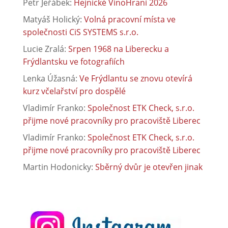
Petr Jeřábek
:
Hejnické VínoHraní 2026
Matyáš Holický
:
Volná pracovní místa ve
společnosti CiS SYSTEMS s.r.o.
Lucie Zralá
:
Srpen 1968 na Liberecku a
Frýdlantsku ve fotografiích
Lenka Úžasná
:
Ve Frýdlantu se znovu otevírá
kurz včelařství pro dospělé
Vladimír Franko
:
Společnost ETK Check, s.r.o.
přijme nové pracovníky pro pracoviště Liberec
Vladimír Franko
:
Společnost ETK Check, s.r.o.
přijme nové pracovníky pro pracoviště Liberec
Martin Hodonicky
:
Sběrný dvůr je otevřen jinak