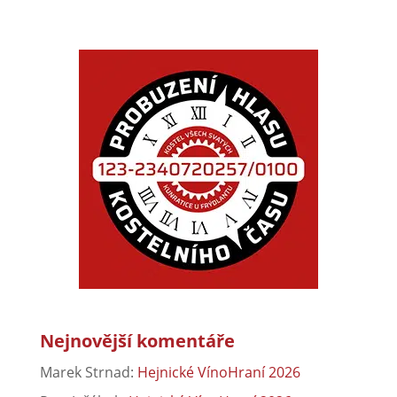
Nejnovější komentáře
Marek Strnad
:
Hejnické VínoHraní 2026