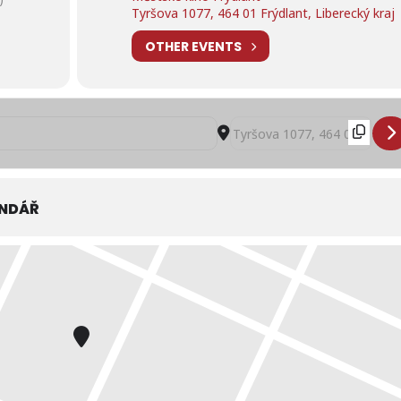
Tyršova 1077, 464 01 Frýdlant, Liberecký kraj
OTHER EVENTS
obní známost []
Destination Address - Příliš 
ENDÁŘ