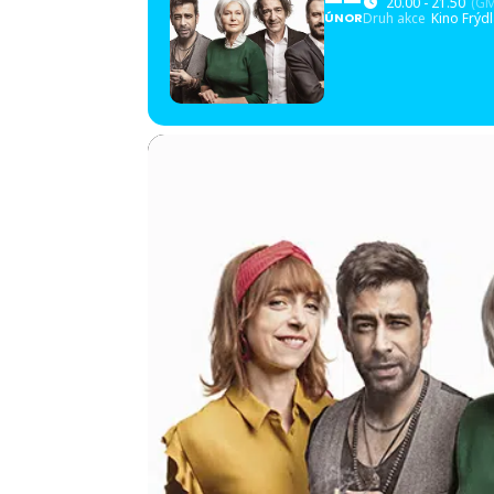
20.00 - 21.50
(GM
ÚNOR
Druh akce
Kino Frýd