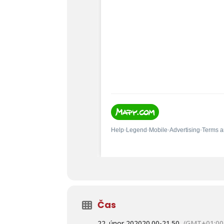
Čas
22. únor 2020
20.00
-
21.50
(GMT+01:00