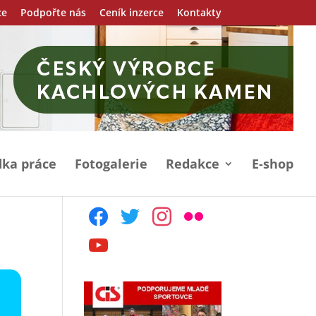
ce
Podpořte nás
Ceník inzerce
Kontakty
ka práce
Fotogalerie
Redakce
E-shop
facebook
twitter
instagram
flickr
youtube