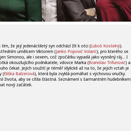
ím, že její jedenáctiletý syn odchází žít k otci (
Ľuboš Kostelný
).
středním umělcem Viktorem (
Janko Popović Volarić
), pro kterého se
ejen Simonou, ale i sexem, což zpočátku vypadá jako vysněný ráj… I
potká okouzlujícího podnikatele, vdovce Marka (
Branislav Trifunović
) a
o čekat. Jejich soužití je téměř idylické až na to, že jejich vztah je
 (
Eliška Balzerová
), která byla zvyklá pomáhat s výchovou vnučky.
smysl života, aby se cítila šťastná. Seznámení s šarmantním hudebníkem
at nový začátek.