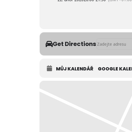
Address - Příliš os
Get Directions
MŮJ KALENDÁŘ
GOOGLE KAL