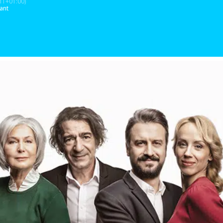
T+01:00)
lant