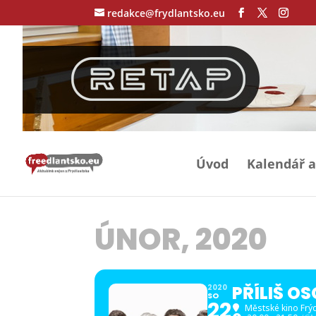
redakce@frydlantsko.eu
Úvod
Kalendář a
ÚNOR, 2020
PŘÍLIŠ O
2020
SO
22
Městské kino Frý