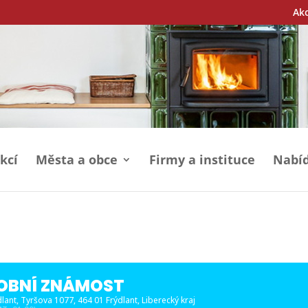
Ak
kcí
Města a obce
Firmy a instituce
Nabíd
SOBNÍ ZNÁMOST
dlant
, Tyršova 1077, 464 01 Frýdlant, Liberecký kraj