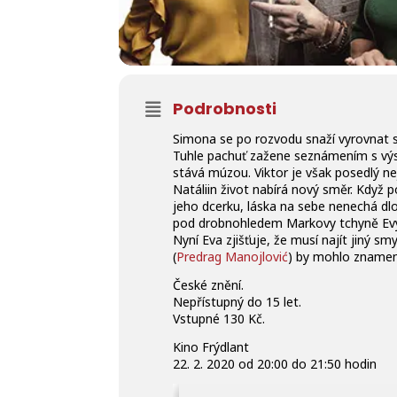
Podrobnosti
Simona se po rozvodu snaží vyrovnat s t
Tuhle pachuť zažene seznámením s vý
stává múzou. Viktor je však posedlý n
Natáliin život nabírá nový směr. Když 
jeho dcerku, láska na sebe nenechá dlouh
pod drobnohledem Markovy tchyně Evy
Nyní Eva zjišťuje, že musí najít jiný 
(
Predrag Manojlović
) by mohlo znamen
České znění.
Nepřístupný do 15 let.
Vstupné 130 Kč.
Kino Frýdlant
22. 2. 2020 od 20:00 do 21:50 hodin