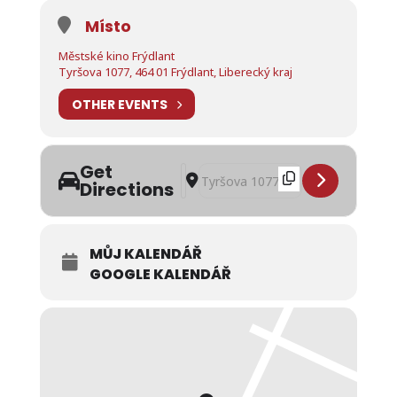
Místo
Městské kino Frýdlant
Tyršova 1077, 464 01 Frýdlant, Liberecký kraj
OTHER EVENTS
Get
Address - Program Městského kina Frý
Destination Address - Program Měs
Directions
MŮJ KALENDÁŘ
GOOGLE KALENDÁŘ