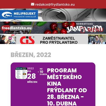
redakce@frydlantsko.eu
BŘEZEN, 2022
PROGRAM
2022
NE
PO
10
28
DUBEN
MĚSTSKÉHO
KINA
BŘEZEN
FRÝDLANT OD
28. BŘEZNA -
10. DUBNA