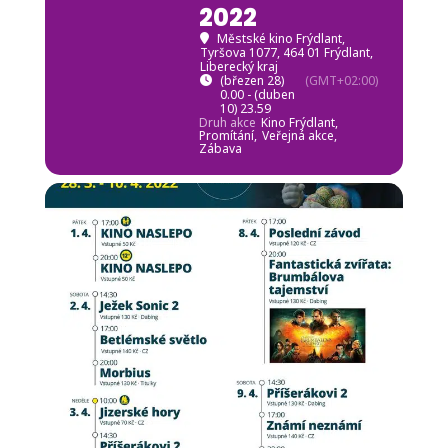
2022
Městské kino Frýdlant
,
Tyršova 1077, 464 01 Frýdlant,
Liberecký kraj
(březen 28)
(GMT+02:00)
0.00 - (duben
10) 23.59
Druh akce
Kino Frýdlant,
Promítání,
Veřejná akce,
Zábava