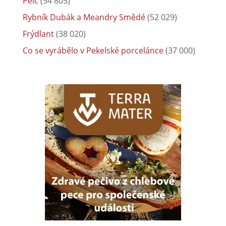
Pelc
(54 805)
Rybník Dubák a Meandry Smědé
(52 029)
Frýdlant
(38 020)
Co se vyrábělo v Pekelské porcelánce
(37 000)