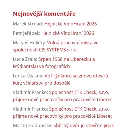
Nejnovější komentáře
Marek Strnad
:
Hejnické VínoHraní 2026
Petr Jeřábek
:
Hejnické VínoHraní 2026
Matyáš Holický
:
Volná pracovní místa ve
společnosti CiS SYSTEMS s.r.o.
Lucie Zralá
:
Srpen 1968 na Liberecku a
Frýdlantsku ve fotografiích
Lenka Úžasná
:
Ve Frýdlantu se znovu otevírá
kurz včelařství pro dospělé
Vladimír Franko
:
Společnost ETK Check, s.r.o.
přijme nové pracovníky pro pracoviště Liberec
Vladimír Franko
:
Společnost ETK Check, s.r.o.
přijme nové pracovníky pro pracoviště Liberec
Martin Hodonicky
:
Sběrný dvůr je otevřen jinak