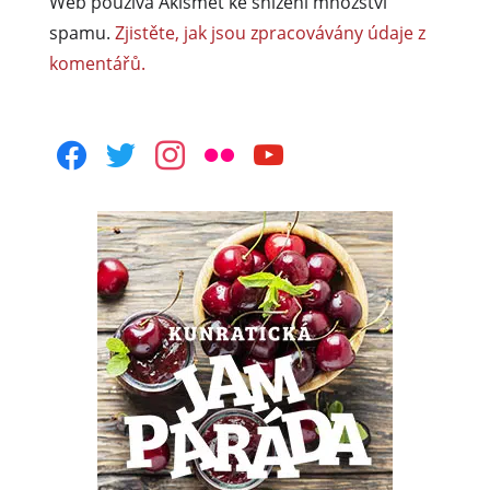
Web používá Akismet ke snížení množství
spamu.
Zjistěte, jak jsou zpracovávány údaje z
komentářů.
facebook
twitter
instagram
flickr
youtube