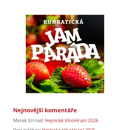
Nejnovější komentáře
Marek Strnad
:
Hejnické VínoHraní 2026
Petr Jeřábek
:
Hejnické VínoHraní 2026