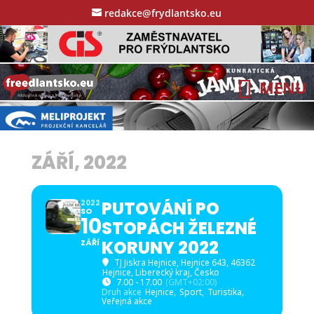
redakce@frydlantsko.eu
ZÁŘÍ, 2022
PUTOVÁNÍ PO
2022
SO
10
STOPÁCH ŽELEZNÉ
KORUNY 2022
ZÁŘÍ
TJ Jiskra Hejnice
, Hejnice 643, 46362
Hejnice, Liberecký kraj, Česko
7.00 - 17.00
(GMT+02:00)
Druh akce
Hejnice,
Sport,
Turistika,
Veřejná akce