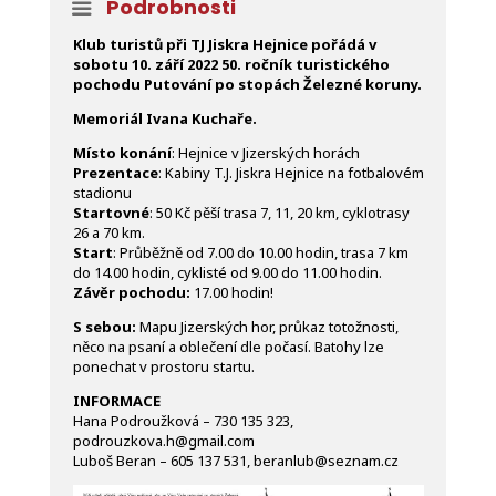
Podrobnosti
Klub turistů při TJ Jiskra Hejnice pořádá v
sobotu 10. září 2022 50. ročník turistického
pochodu Putování po stopách Železné koruny.
Memoriál Ivana Kuchaře.
Místo konání
: Hejnice v Jizerských horách
Prezentace
: Kabiny T.J. Jiskra Hejnice na fotbalovém
stadionu
Startovné
: 50 Kč pěší trasa 7, 11, 20 km, cyklotrasy
26 a 70 km.
Start
: Průběžně od 7.00 do 10.00 hodin, trasa 7 km
do 14.00 hodin, cyklisté od 9.00 do 11.00 hodin.
Závěr pochodu:
17.00 hodin!
S sebou:
Mapu Jizerských hor, průkaz totožnosti,
něco na psaní a oblečení dle počasí. Batohy lze
ponechat v prostoru startu.
INFORMACE
Hana Podroužková – 730 135 323,
podrouzkova.h@gmail.com
Luboš Beran – 605 137 531, beranlub@seznam.cz