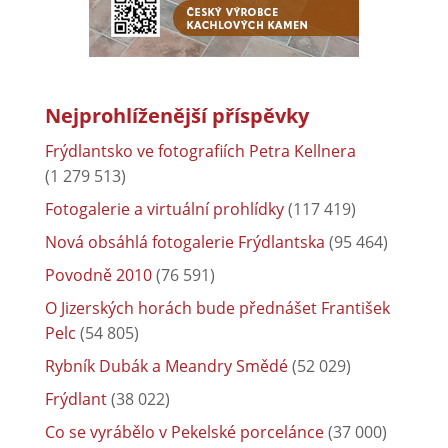
Nejprohlíženější příspěvky
Frýdlantsko ve fotografiích Petra Kellnera
(1 279 513)
Fotogalerie a virtuální prohlídky
(117 419)
Nová obsáhlá fotogalerie Frýdlantska
(95 464)
Povodně 2010
(76 591)
O Jizerských horách bude přednášet František
Pelc
(54 805)
Rybník Dubák a Meandry Smědé
(52 029)
Frýdlant
(38 022)
Co se vyrábělo v Pekelské porcelánce
(37 000)