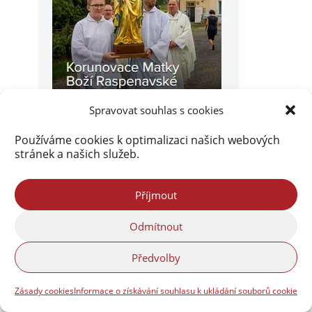
Spravovat souhlas s cookies
Používáme cookies k optimalizaci našich webových
stránek a našich služeb.
Příjmout
Odmítnout
Akismet
zablokoval
289 977 spamů
Předvolby
Zásady cookies
Informace o získávání souhlasu k ukládání souborů cookie