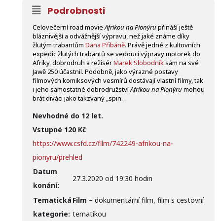
Podrobnosti
Celovečerní road movie
Afrikou na Pionýru
přináší ještě
bláznivější a odvážnější výpravu, než jaké známe díky
žlutým trabantům
Dana Přibáně
. Právě jedné z kultovních
expedic žlutých trabantů se vedoucí výpravy motorek do
Afriky, dobrodruh a režisér
Marek Slobodník
sám na své
Jawě 250 účastnil. Podobně, jako výrazné postavy
filmových komiksových vesmírů dostávají vlastní filmy, tak
i jeho samostatné dobrodružství
Afrikou na Pionýru
mohou
brát diváci jako takzvaný „spin…
Nevhodné do 12 let.
Vstupné 120 Kč
https://www.csfd.cz/film/742249-afrikou-na-
pionyru/prehled
Datum
27.3.2020 od 19:30 hodin
konání:
Tematická
Film
– dokumentární film, film s cestovní
kategorie:
tematikou