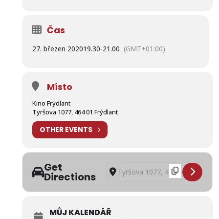
Čas
27. březen 2020
19.30
-
21.00
(GMT+01:00)
Místo
Kino Frýdlant
Tyršova 1077, 464 01 Frýdlant
OTHER EVENTS
Get
Address - Road movie Afrikou na pio
Destination Address - Road movie
Directions
MŮJ KALENDÁŘ