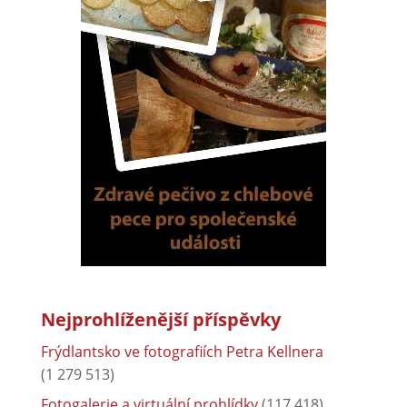
Nejprohlíženější příspěvky
Frýdlantsko ve fotografiích Petra Kellnera
(1 279 513)
Fotogalerie a virtuální prohlídky
(117 418)