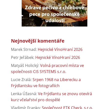
Nejnovější komentáře
Marek Strnad
:
Hejnické VínoHraní 2026
Petr Jeřábek
:
Hejnické VínoHraní 2026
Matyáš Holický
:
Volná pracovní místa ve
společnosti CiS SYSTEMS s.r.o.
Lucie Zralá
:
Srpen 1968 na Liberecku a
Frýdlantsku ve fotografiích
Lenka Úžasná
:
Ve Frýdlantu se znovu otevírá
kurz včelařství pro dospělé
Vladimír Franko
:
Společnost ETK Check, s.r.o.