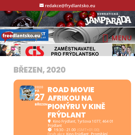
redakce@frydlantsko.eu
BŘEZEN, 2020
ROAD MOVIE
2020
PÁ
27
AFRIKOU NA
PIONÝRU V KINĚ
BŘEZEN
FRÝDLANT
Kino Frýdlant
, Tyršova 1077, 464 01
Frýdlant
19.30 - 21.00
(GMT+01:00)
Druh akce
Kino Frýdlant,
Promítání