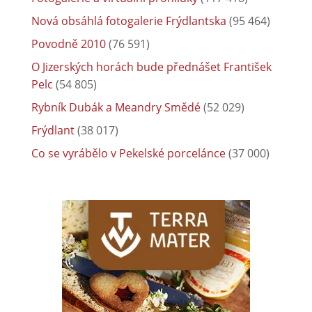
Nová obsáhlá fotogalerie Frýdlantska
(95 464)
Povodně 2010
(76 591)
O Jizerských horách bude přednášet František
Pelc
(54 805)
Rybník Dubák a Meandry Smědé
(52 029)
Frýdlant
(38 017)
Co se vyrábělo v Pekelské porcelánce
(37 000)