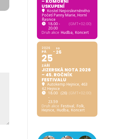
– KOMORNÍ
USKUPENÍ
Kostel Neposkvrněného
Početí Panny Marie, Horní
Řasnice
18.00 -
(GMT+02:00)
20.00
Druh akce
Hudba,
Koncert
2026
SO
PÁ
26
25
ZÁŘÍ
JIZERSKÁ NOTA 2026
– 45. ROČNÍK
FESTIVALU
Autokemp Hejnice
, 463
62 Hejnice
18.00
(26)
(GMT+02:00)
-
23.59
Druh akce
Festival,
Folk,
Hejnice,
Hudba,
Koncert