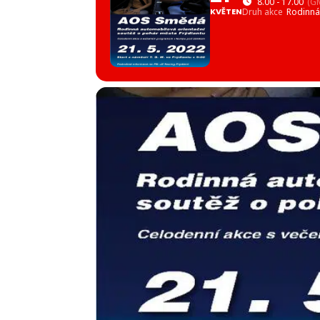
8.00 - 17.00
(G
KVĚTEN
Druh akce
Rodinná