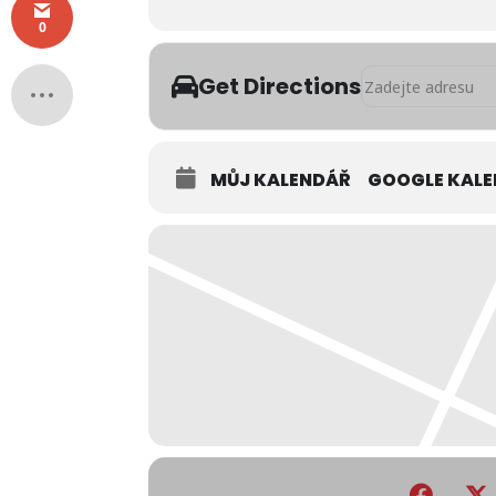
0
Address - Rodinná
Get Directions
MŮJ KALENDÁŘ
GOOGLE KAL