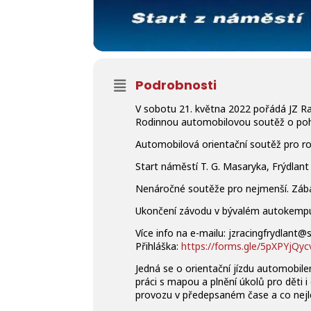
Podrobnosti
V sobotu 21. května 2022 pořádá JZ Raci
Rodinnou automobilovou soutěž o poh
Automobilová orientační soutěž pro ro
Start náměstí T. G. Masaryka, Frýdlant 
Nenáročné soutěže pro nejmenší. Zába
Ukončení závodu v bývalém autokempu
Více info na e-mailu: jzracingfrydlant
Přihláška:
https://forms.gle/5pXPYjQy
Jedná se o orientační jízdu automobile
práci s mapou a plnění úkolů pro děti i 
provozu v předepsaném čase a co nejle