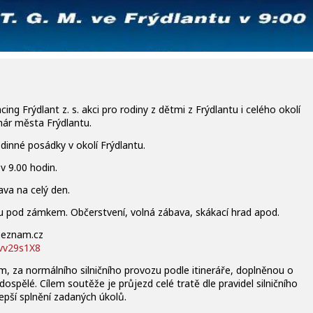
ng Frýdlant z. s. akci pro rodiny z dětmi z Frýdlantu i celého okolí
ár města Frýdlantu.
dinné posádky v okolí Frýdlantu.
v 9.00 hodin.
va na celý den.
 pod zámkem. Občerstvení, volná zábava, skákací hrad apod.
@seznam.cz
cvv29s1X8
m, za normálního silničního provozu podle itineráře, doplněnou o
dospělé. Cílem soutěže je průjezd celé tratě dle pravidel silničního
pší splnění zadaných úkolů.