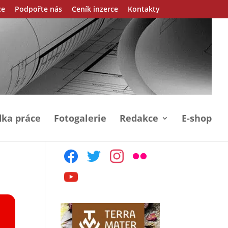
ce
Podpořte nás
Ceník inzerce
Kontakty
ka práce
Fotogalerie
Redakce
E-shop
facebook
twitter
instagram
flickr
youtube