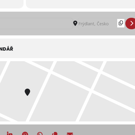
 AOS Smědá 2022 [uJ9C8adDl]
Destination Address - Rodi
ENDÁŘ