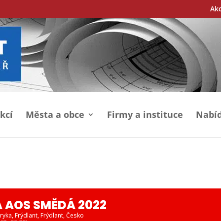
Ak
kcí
Města a obce
Firmy a instituce
Nabíd
 AOS SMĚDÁ 2022
ryka, Frýdlant
, Frýdlant, Česko