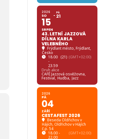
2026
PÁ
SO
21
15
SRPEN
43. LETNÍ JAZZOVÁ
DÍLNA KARLA
VELEBNÉHO
Frýdlant město
, Frýdlant,
Česko
18.00
(21)
(GMT+02:00)
-
23.59
Druh akce
CAFÉ Jazzová osvěžovna,
Festival,
Hudba,
Jazz
2026
PÁ
04
ZÁŘÍ
CESTAFEST 2026
Beseda Oldřichov v
Hájích
, Oldřichov v Hájích
č.p. 54
18.00 -
(GMT+02:00)
22.00