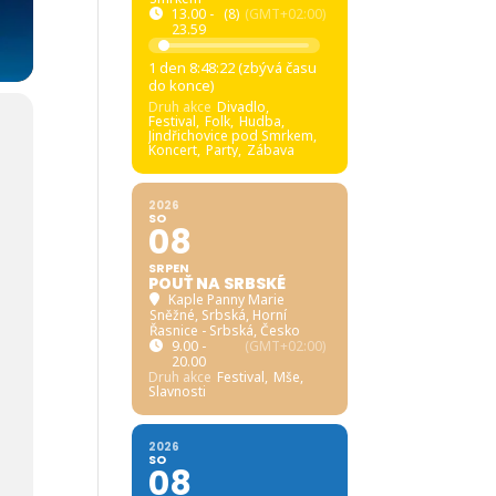
13.00 -
(8)
(GMT+02:00)
23.59
1 den 8:48:21 (zbývá času
do konce)
Druh akce
Divadlo,
Festival,
Folk,
Hudba,
Jindřichovice pod Smrkem,
Koncert,
Party,
Zábava
2026
SO
08
SRPEN
POUŤ NA SRBSKÉ
Kaple Panny Marie
Sněžné, Srbská
, Horní
Řasnice - Srbská, Česko
9.00 -
(GMT+02:00)
20.00
Druh akce
Festival,
Mše,
Slavnosti
2026
SO
08