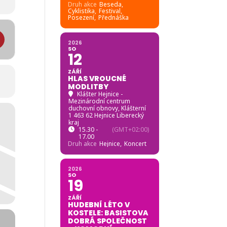
Druh akce
Beseda,
Cyklistika,
Festival,
Posezení,
Přednáška
nná AOS Smědá 2022 [BOcuwTKBX]
2026
SO
12
ZÁŘÍ
HLAS VROUCNÉ
MODLITBY
Klášter Hejnice -
Mezinárodní centrum
duchovní obnovy
, Klášterní
1 463 62 Hejnice Liberecký
kraj
15.30 -
(GMT+02:00)
17.00
Druh akce
Hejnice,
Koncert
2026
SO
19
ZÁŘÍ
HUDEBNÍ LÉTO V
KOSTELE: BASISTOVA
DOBRÁ SPOLEČNOST