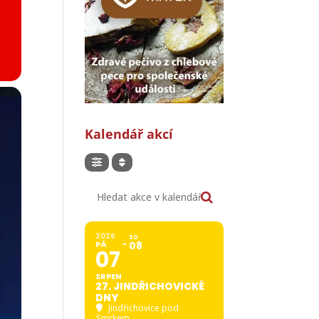
Kalendář akcí
Hledat akce v kalendáři
2026
SO
PÁ
08
07
SRPEN
27. JINDŘICHOVICKÉ
DNY
Jindřichovice pod
Smrkem