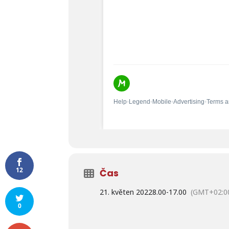
12
Čas
21. květen 2022
8.00
-
17.00
(GMT+02:0
0