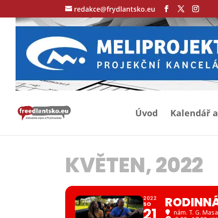
redakce@frydlantsko.eu
Úvod
Kalendář a
KVĚTEN, 2022
RODINNÁ
2022
SO
21
nám. T. G. Masa