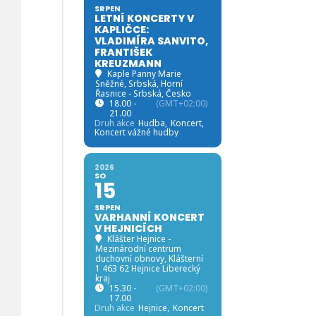
SRPEN
LETNÍ KONCERTY V
KAPLIČCE:
VLADIMÍRA SANVITO,
FRANTIŠEK
KREUZMANN
Kaple Panny Marie
Sněžné, Srbská
, Horní
Řasnice - Srbská, Česko
18.00 -
(GMT+02:00)
21.00
Druh akce
Hudba,
Koncert,
Koncert vážné hudby
2026
SO
15
SRPEN
VARHANNÍ KONCERT
V HEJNICÍCH
Klášter Hejnice -
Mezinárodní centrum
duchovní obnovy
, Klášterní
1 463 62 Hejnice Liberecký
kraj
15.30 -
(GMT+02:00)
17.00
Druh akce
Hejnice,
Koncert