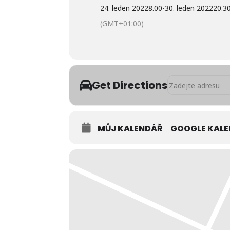
24. leden 2022
8.00
-
30. leden 2022
20.3
(GMT+01:00)
Address - Rozpis l
Get Directions
MŮJ KALENDÁŘ
GOOGLE KAL