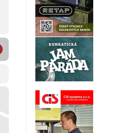
ledu na zimním stadionu Frýdlant []