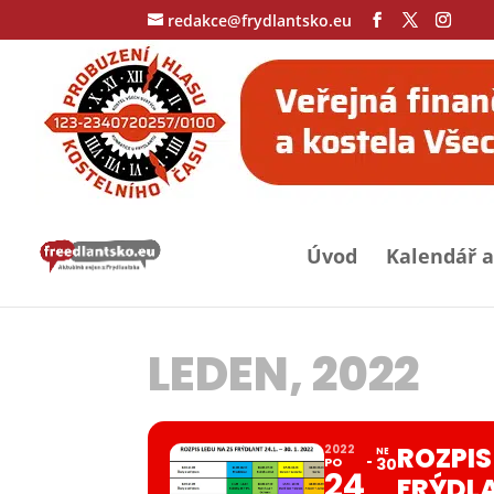
redakce@frydlantsko.eu
Úvod
Kalendář a
LEDEN, 2022
ROZPIS
2022
NE
PO
30
24
FRÝDL