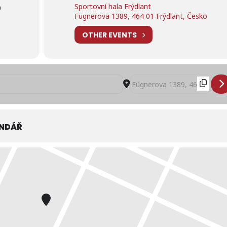
Sportovní hala Frýdlant
0
Fügnerova 1389, 464 01 Frýdlant, Česko
OTHER EVENTS
edu na zimním stadionu Frýdlant []
Destination Address - Rozpis 
ENDÁŘ