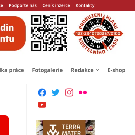
ce
Podpořte nás
Ceník inzerce
Kontakty
ka práce
Fotogalerie
Redakce
E-shop
facebook
twitter
instagram
flickr
youtube