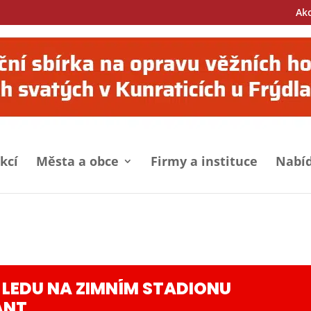
Ak
kcí
Města a obce
Firmy a instituce
Nabíd
 LEDU NA ZIMNÍM STADIONU
ANT