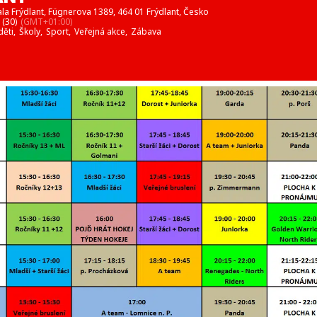
la Frýdlant
, Fügnerova 1389, 464 01 Frýdlant, Česko
(30)
(GMT+01:00)
děti,
Školy,
Sport,
Veřejná akce,
Zábava