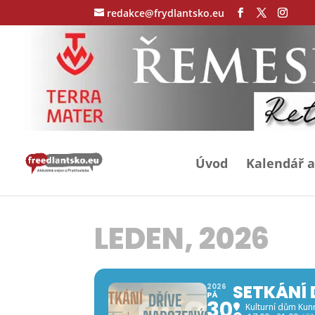
redakce@frydlantsko.eu
Úvod
Kalendář a
LEDEN, 2026
SETKÁNÍ 
2026
PÁ
30
Kulturní dům Kun