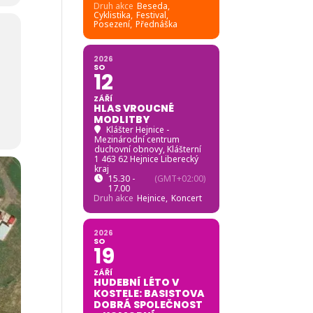
Druh akce
Beseda,
Cyklistika,
Festival,
Posezení,
Přednáška
2026
SO
12
ZÁŘÍ
HLAS VROUCNÉ
MODLITBY
Klášter Hejnice -
Mezinárodní centrum
duchovní obnovy
, Klášterní
1 463 62 Hejnice Liberecký
kraj
15.30 -
(GMT+02:00)
17.00
Druh akce
Hejnice,
Koncert
2026
SO
19
ZÁŘÍ
HUDEBNÍ LÉTO V
KOSTELE: BASISTOVA
DOBRÁ SPOLEČNOST