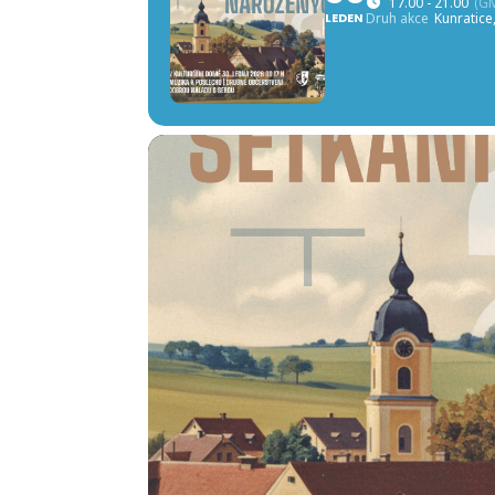
17.00 - 21.00
(G
LEDEN
Druh akce
Kunratice