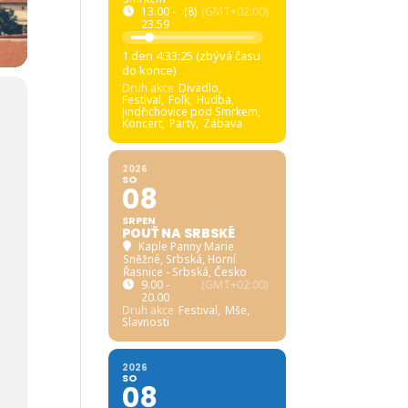
13.00 -
(8)
(GMT+02:00)
23.59
1 den 4:33:23 (zbývá času
do konce)
Druh akce
Divadlo,
Festival,
Folk,
Hudba,
Jindřichovice pod Smrkem,
Koncert,
Party,
Zábava
2026
SO
08
SRPEN
POUŤ NA SRBSKÉ
Kaple Panny Marie
Sněžné, Srbská
, Horní
Řasnice - Srbská, Česko
9.00 -
(GMT+02:00)
20.00
Druh akce
Festival,
Mše,
Slavnosti
2026
SO
08