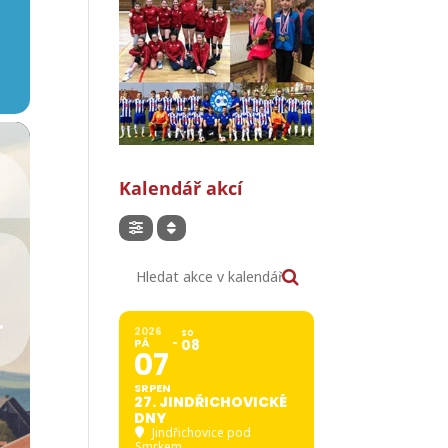
Kalendář akcí
Hledat akce v kalendáři
2026
SO
PÁ
08
07
SRPEN
27. JINDŘICHOVICKÉ
DNY
Jindřichovice pod
Smrkem