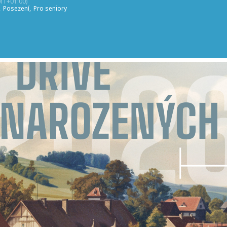
MT+01:00)
,
Posezení,
Pro seniory