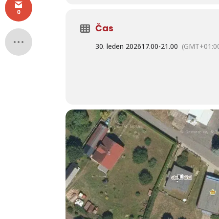
0
Čas
30. leden 2026
17.00
-
21.00
(GMT+01:0