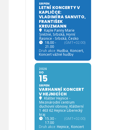
SRPEN
LETNÍ KONCERTY V
KAPLIČCE:
VLADIMÍRA SANVITO,
FRANTIŠEK
KREUZMANN
Kaple Panny Marie
Sněžné, Srbská
, Horní
Řasnice - Srbská, Česko
18.00 -
(GMT+02:00)
21.00
Druh akce
Hudba,
Koncert,
Koncert vážné hudby
2026
SO
15
SRPEN
VARHANNÍ KONCERT
V HEJNICÍCH
Klášter Hejnice -
Mezinárodní centrum
duchovní obnovy
, Klášterní
1 463 62 Hejnice Liberecký
kraj
15.30 -
(GMT+02:00)
17.00
Druh akce
Hejnice,
Koncert