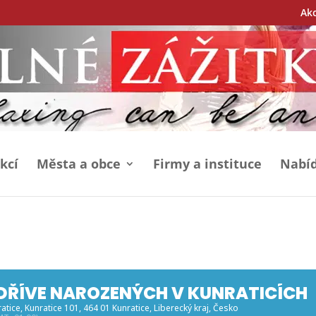
Ak
kcí
Města a obce
Firmy a instituce
Nabíd
DŘÍVE NAROZENÝCH V KUNRATICÍCH
ratice
, Kunratice 101, 464 01 Kunratice, Liberecký kraj, Česko