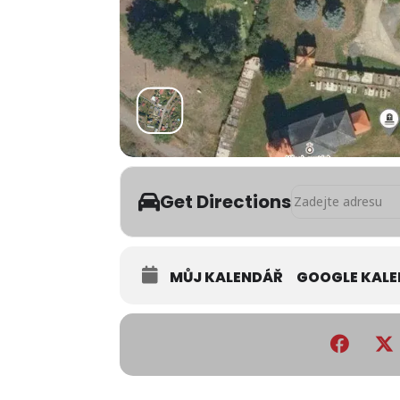
Address - Setkání 
Get Directions
MŮJ KALENDÁŘ
GOOGLE KAL