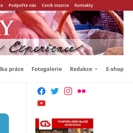
ce
Podpořte nás
Ceník inzerce
Kontakty
ka práce
Fotogalerie
Redakce
E-shop
facebook
twitter
instagram
flickr
youtube