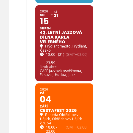
2026
PÁ
SO
21
15
SRPEN
43. LETNÍ JAZZOVÁ
DÍLNA KARLA
VELEBNÉHO
Frýdlant město
, Frýdlant,
Česko
18.00
(21)
(GMT+02:00)
-
23.59
Druh akce
CAFÉ Jazzová osvěžovna,
Festival,
Hudba,
Jazz
2026
PÁ
04
ZÁŘÍ
CESTAFEST 2026
Beseda Oldřichov v
Hájích
, Oldřichov v Hájích
č.p. 54
18.00 -
(GMT+02:00)
22.00