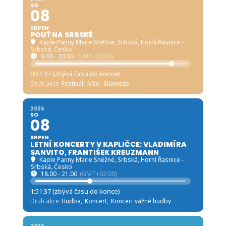
SO
08
SRPEN
POUŤ NA SRBSKÉ
Kaple Panny Marie Sněžné, Srbská
, Horní Řasnice -
Srbská, Česko
9.00 - 20.00
(GMT+02:00)
0:51:35 (zbývá času do konce)
Druh akce
Festival,
Mše,
Slavnosti
2026
SO
08
SRPEN
LETNÍ KONCERTY V KAPLIČCE: VLADIMÍRA
SANVITO, FRANTIŠEK KREUZMANN
Kaple Panny Marie Sněžné, Srbská
, Horní Řasnice -
Srbská, Česko
18.00 - 21.00
(GMT+02:00)
1:51:35 (zbývá času do konce)
Druh akce
Hudba,
Koncert,
Koncert vážné hudby