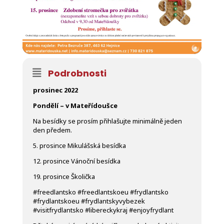
Podrobnosti
prosinec 2022
Pondělí – v Mateřídoušce
Na besídky se prosím přihlašujte minimálně jeden
den předem.
5. prosince Mikulášská besídka
12. prosince Vánoční besídka
19. prosince Školička
#freedlantsko #freedlantskoeu #frydlantsko
#frydlantskoeu #frydlantskyvybezek
#visitfrydlantsko #libereckykraj #enjoyfrydlant