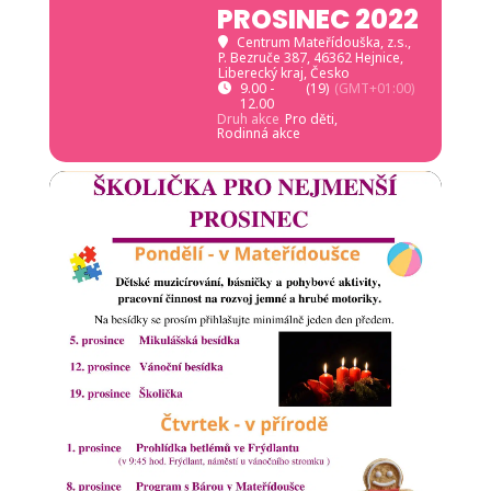
PROSINEC 2022
Centrum Mateřídouška, z.s.
,
P. Bezruče 387, 46362 Hejnice,
Liberecký kraj, Česko
9.00 -
(19)
(GMT+01:00)
12.00
Druh akce
Pro děti,
Rodinná akce