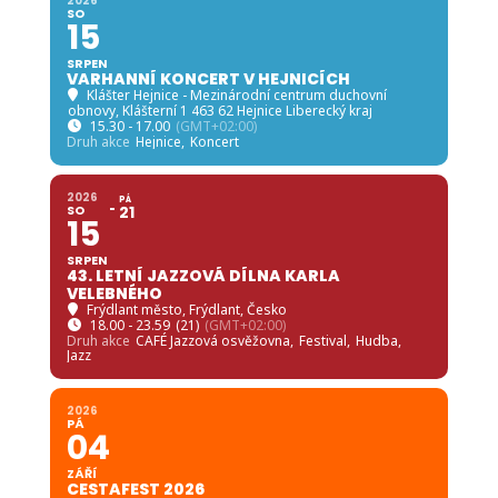
2026
SO
15
SRPEN
VARHANNÍ KONCERT V HEJNICÍCH
Klášter Hejnice - Mezinárodní centrum duchovní
obnovy
, Klášterní 1 463 62 Hejnice Liberecký kraj
15.30 - 17.00
(GMT+02:00)
Druh akce
Hejnice,
Koncert
2026
PÁ
SO
21
15
SRPEN
43. LETNÍ JAZZOVÁ DÍLNA KARLA
VELEBNÉHO
Frýdlant město
, Frýdlant, Česko
18.00 - 23.59
(21)
(GMT+02:00)
Druh akce
CAFÉ Jazzová osvěžovna,
Festival,
Hudba,
Jazz
2026
PÁ
04
ZÁŘÍ
CESTAFEST 2026