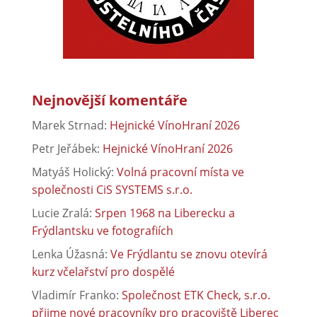
Nejnovější komentáře
Marek Strnad
:
Hejnické VínoHraní 2026
Petr Jeřábek
:
Hejnické VínoHraní 2026
Matyáš Holický
:
Volná pracovní místa ve
společnosti CiS SYSTEMS s.r.o.
Lucie Zralá
:
Srpen 1968 na Liberecku a
Frýdlantsku ve fotografiích
Lenka Úžasná
:
Ve Frýdlantu se znovu otevírá
kurz včelařství pro dospělé
Vladimír Franko
:
Společnost ETK Check, s.r.o.
přijme nové pracovníky pro pracoviště Liberec