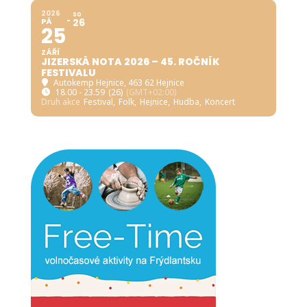
2026
SO
PÁ
26
25
ZÁŘÍ
JIZERSKÁ NOTA 2026 – 45. ROČNÍK
FESTIVALU
Autokemp Hejnice
, 463 62 Hejnice
18.00 - 23.59
(26)
(GMT+02:00)
Druh akce
Festival,
Folk,
Hejnice,
Hudba,
Koncert