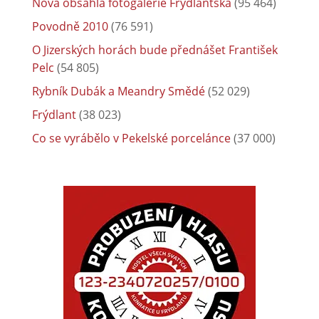
Nová obsáhlá fotogalerie Frýdlantska
(95 464)
Povodně 2010
(76 591)
O Jizerských horách bude přednášet František
Pelc
(54 805)
Rybník Dubák a Meandry Smědé
(52 029)
Frýdlant
(38 023)
Co se vyrábělo v Pekelské porcelánce
(37 000)