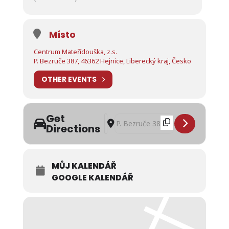
Místo
Centrum Mateřídouška, z.s.
P. Bezruče 387, 46362 Hejnice, Liberecký kraj, Česko
OTHER EVENTS
Get
Address - Školička pro nejmenší v r
Destination Address - Školička p
Directions
MŮJ KALENDÁŘ
GOOGLE KALENDÁŘ