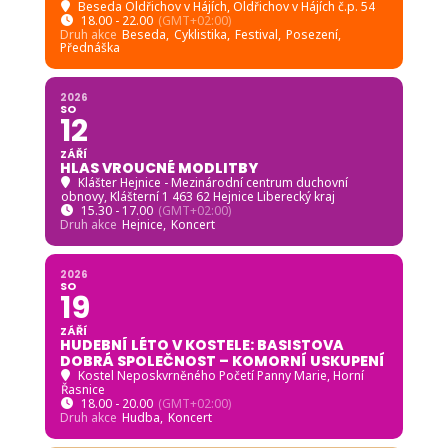
Beseda Oldřichov v Hájích
, Oldřichov v Hájích č.p. 54
18.00 - 22.00
(GMT+02:00)
Druh akce
Beseda,
Cyklistika,
Festival,
Posezení,
Přednáška
2026
SO
12
ZÁŘÍ
HLAS VROUCNÉ MODLITBY
Klášter Hejnice - Mezinárodní centrum duchovní
obnovy
, Klášterní 1 463 62 Hejnice Liberecký kraj
15.30 - 17.00
(GMT+02:00)
Druh akce
Hejnice,
Koncert
2026
SO
19
ZÁŘÍ
HUDEBNÍ LÉTO V KOSTELE: BASISTOVA
DOBRÁ SPOLEČNOST – KOMORNÍ USKUPENÍ
Kostel Neposkvrněného Početí Panny Marie, Horní
Řasnice
18.00 - 20.00
(GMT+02:00)
Druh akce
Hudba,
Koncert