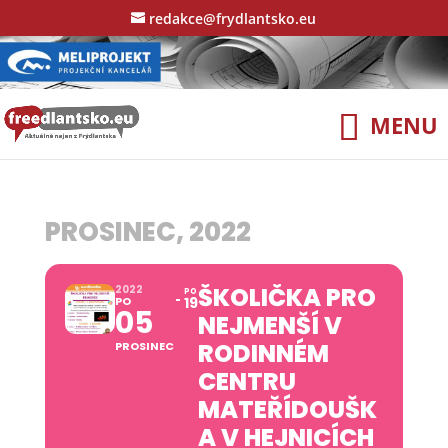
redakce@frydlantsko.eu
PROSINEC, 2022
ŠKOLIČKA PRO
2022
PO
PO
19
05
NEJMENŠÍ V
RODINNÉM
PROSINEC
CENTRU
MATEŘÍDOUŠK
A V HEJNICÍCH