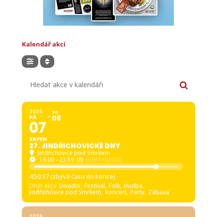
Kalendář akcí
Hledat akce v kalendáři
2026
SO
PÁ
08
07
SRPEN
27. JINDŘICHOVICKÉ DNY
Jindřichovice pod Smrkem
13.00 - 23.59
(8)
(GMT+02:00)
4:50:35 (zbývá času do konce)
Druh akce
Divadlo,
Festival,
Folk,
Hudba,
Jindřichovice pod Smrkem,
Koncert,
Party,
Zábava
2026