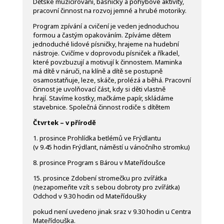
Dětské muzicírování, básničky a pohybové aktivity,
pracovní činnost na rozvoj jemné a hrubé motoriky.
Program zpívání a cvičení je veden jednoduchou
formou a častým opakováním. Zpíváme dětem
jednoduché lidové písničky, hrajeme na hudební
nástroje. Cvičíme v doprovodu písniček a říkadel,
které povzbuzují a motivují k činnostem. Maminka
má dítě v náruči, na klíně a dítě se postupně
osamostatňuje, leze, skáče, prolézá a běhá. Pracovní
činnost je uvolňovací část, kdy si děti vlastně
hrají. Stavíme kostky, mačkáme papír, skládáme
stavebnice. Společná činnost rodiče s dítětem
Čtvrtek – v přírodě
1. prosince Prohlídka betlémů ve Frýdlantu
(v 9.45 hodin Frýdlant, náměstí u vánočního stromku)
8. prosince Program s Bárou v Mateřídoušce
15. prosince Zdobení stromečku pro zvířátka
(nezapomeňte vzít s sebou dobroty pro zvířátka)
Odchod v 9.30 hodin od Mateřídoušky
pokud není uvedeno jinak sraz v 9.30 hodin u Centra
Mateřídouška.