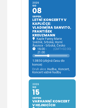
2026
SO
08
SRPEN
LETNÍ KONCERTY V
KAPLIČCE:
VLADIMÍRA SANVITO,
FRANTIŠEK
KREUZMANN
Kaple Panny Marie
Sněžné, Srbská
, Horní
Řasnice - Srbská, Česko
18.00 -
(GMT+02:00)
21.00
1:38:49 (zbývá času do
konce)
Druh akce
Hudba,
Koncert,
Koncert vážné hudby
2026
SO
15
SRPEN
VARHANNÍ KONCERT
V HEJNICÍCH