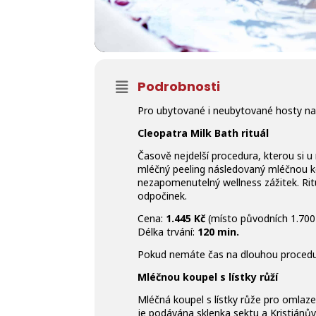
Podrobnosti
Pro ubytované i neubytované hosty na
Cleopatra Milk Bath rituál
Časově nejdelší procedura, kterou si u
mléčný peeling následovaný mléčnou ko
nezapomenutelný wellness zážitek. Rit
odpočinek.
Cena:
1.445 Kč
(místo původních 1.700
Délka trvání:
120 min.
Pokud nemáte čas na dlouhou procedu
Mléčnou koupel s lístky růží
Mléčná koupel s lístky růže pro omlaz
je podávána sklenka sektu a Kristiánů