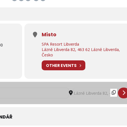
Místo
SPA Resort Libverda
30
Lázně Libverda 82, 463 62 Lázně Libverda,
Česko
OTHER EVENTS
í nabídka na červen 2023 ve SPA resortu Libverda [A91pcaWEg]
Destination Address - Speciá
ENDÁŘ