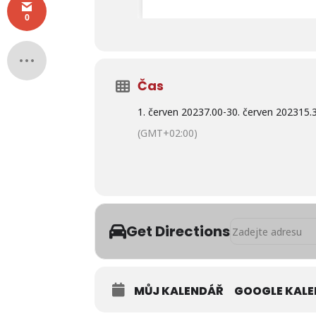
0
Čas
1. červen 2023
7.00
-
30. červen 2023
15.
(GMT+02:00)
Address - Speciáln
Get Directions
MŮJ KALENDÁŘ
GOOGLE KAL