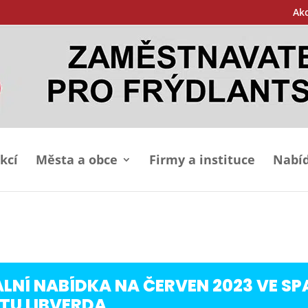
Ak
kcí
Města a obce
Firmy a instituce
Nabíd
ÁLNÍ NABÍDKA NA ČERVEN 2023 VE SP
TU LIBVERDA