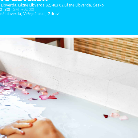
 Libverda
, Lázně Libverda 82, 463 62 Lázně Libverda, Česko
30
(30)
(GMT+02:00)
zně Libverda,
Veřejná akce,
Zdraví