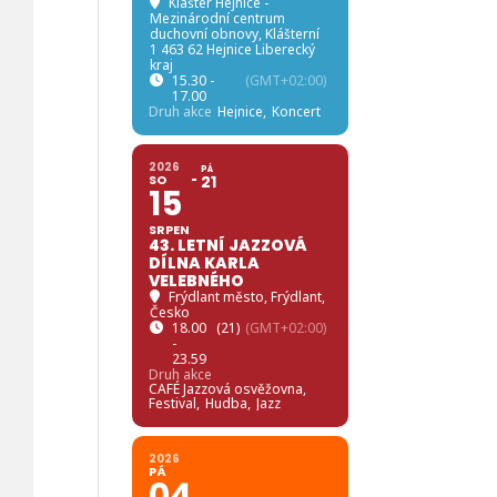
Klášter Hejnice -
Mezinárodní centrum
duchovní obnovy
, Klášterní
1 463 62 Hejnice Liberecký
kraj
15.30 -
(GMT+02:00)
17.00
Druh akce
Hejnice,
Koncert
2026
PÁ
SO
21
15
SRPEN
43. LETNÍ JAZZOVÁ
DÍLNA KARLA
VELEBNÉHO
Frýdlant město
, Frýdlant,
Česko
18.00
(21)
(GMT+02:00)
-
23.59
Druh akce
CAFÉ Jazzová osvěžovna,
Festival,
Hudba,
Jazz
2026
PÁ
04