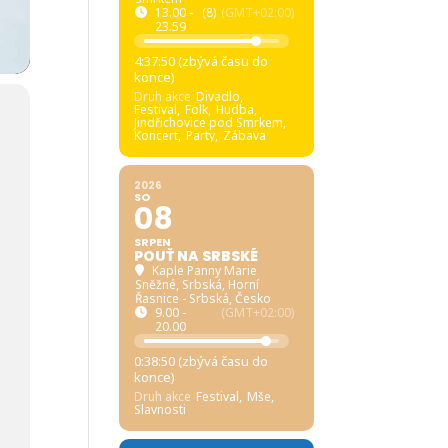
13.00 -
(8)
(GMT+02:00)
23.59
4:37:49 (zbývá času do
konce)
Druh akce
Divadlo,
Festival,
Folk,
Hudba,
Jindřichovice pod Smrkem,
Koncert,
Party,
Zábava
2026
SO
08
SRPEN
POUŤ NA SRBSKÉ
Kaple Panny Marie
Sněžné, Srbská
, Horní
Řasnice - Srbská, Česko
9.00 -
(GMT+02:00)
20.00
0:38:49 (zbývá času do
konce)
Druh akce
Festival,
Mše,
Slavnosti