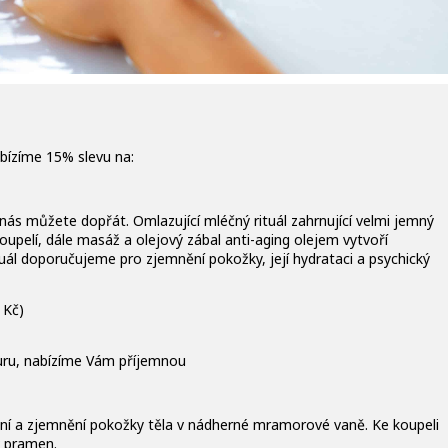
bízíme 15% slevu na:
 nás můžete dopřát. Omlazující mléčný rituál zahrnující velmi jemný
upelí, dále masáž a olejový zábal anti-aging olejem vytvoří
uál doporučujeme pro zjemnění pokožky, její hydrataci a psychický
 Kč)
ru, nabízíme Vám příjemnou
ení a zjemnění pokožky těla v nádherné mramorové vaně. Ke koupeli
v pramen.