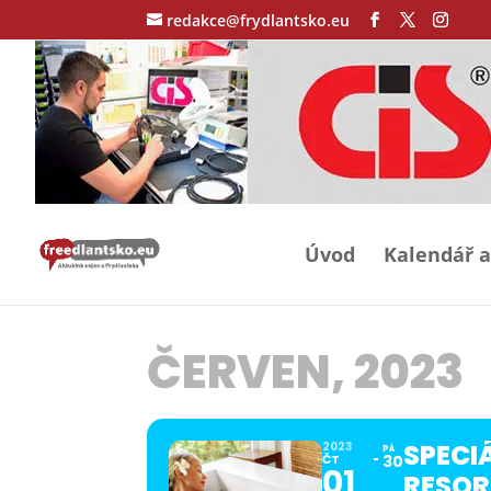
redakce@frydlantsko.eu
Úvod
Kalendář a
ČERVEN, 2023
SPECI
2023
PÁ
ČT
30
01
RESOR