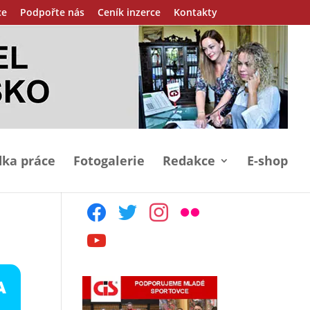
ce
Podpořte nás
Ceník inzerce
Kontakty
ka práce
Fotogalerie
Redakce
E-shop
facebook
twitter
instagram
flickr
youtube
A