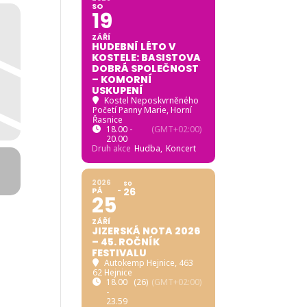
SO
19
ZÁŘÍ
HUDEBNÍ LÉTO V
KOSTELE: BASISTOVA
DOBRÁ SPOLEČNOST
– KOMORNÍ
USKUPENÍ
Kostel Neposkvrněného
Početí Panny Marie, Horní
Řasnice
18.00 -
(GMT+02:00)
20.00
Druh akce
Hudba,
Koncert
2026
SO
PÁ
26
25
ZÁŘÍ
JIZERSKÁ NOTA 2026
– 45. ROČNÍK
FESTIVALU
Autokemp Hejnice
, 463
62 Hejnice
18.00
(26)
(GMT+02:00)
-
23.59