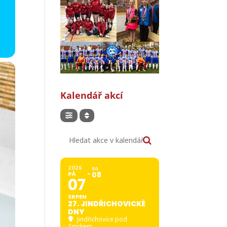
Kalendář akcí
Hledat akce v kalendáři
2026
SO
PÁ
08
07
SRPEN
27. JINDŘICHOVICKÉ
DNY
Jindřichovice pod
Smrkem