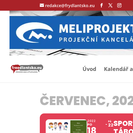
redakce@frydlantsko.eu
Úvod
Kalendář a
ČERVENEC, 20
SPOR
2022
PÁ
PO
22
18
TÁBO