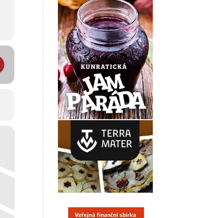
ně fotbalový příměstský tábor 2. ročník []