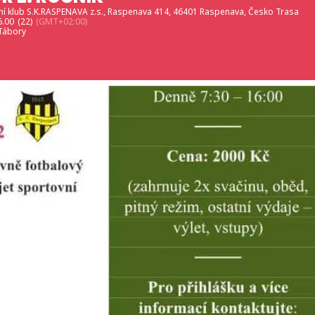
í klub S.K.RASPENAVA z.s.
, Raspenava 414, 46401 Raspenava, Česko Trasa
6.00
(22)
(GMT+02:00)
Tábory