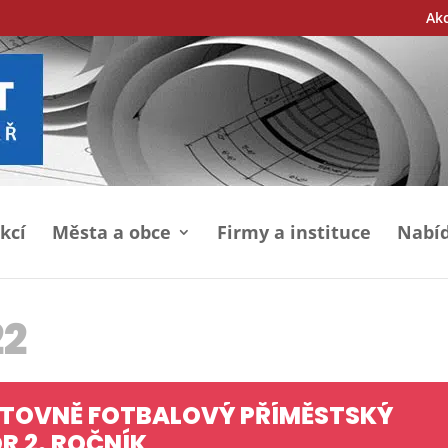
Ak
kcí
Města a obce
Firmy a instituce
Nabíd
22
TOVNĚ FOTBALOVÝ PŘÍMĚSTSKÝ
R 2. ROČNÍK