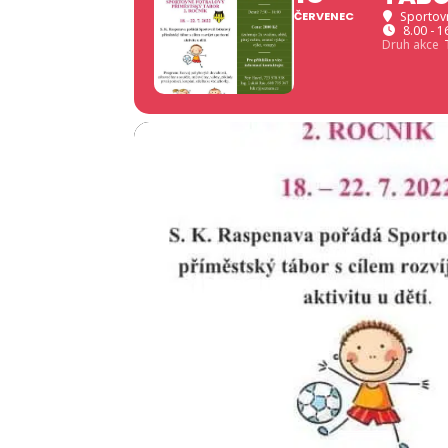
ČERVENEC
Sportovn
8.00 - 1
Druh akce