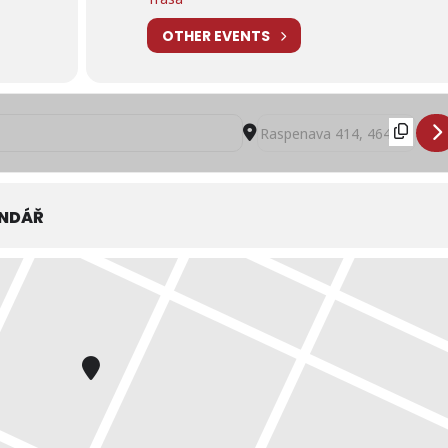
OTHER EVENTS
ě fotbalový příměstský tábor 2. ročník []
Destination Address - Sportov
ENDÁŘ