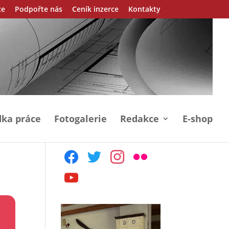
ce
Podpořte nás
Ceník inzerce
Kontakty
ka práce
Fotogalerie
Redakce
E-shop
facebook
twitter
instagram
flickr
youtube