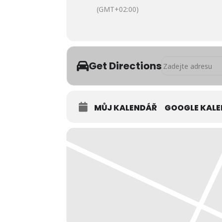
(GMT+02:00)
Address - Sportovn
Get Directions
MŮJ KALENDÁŘ
GOOGLE KAL