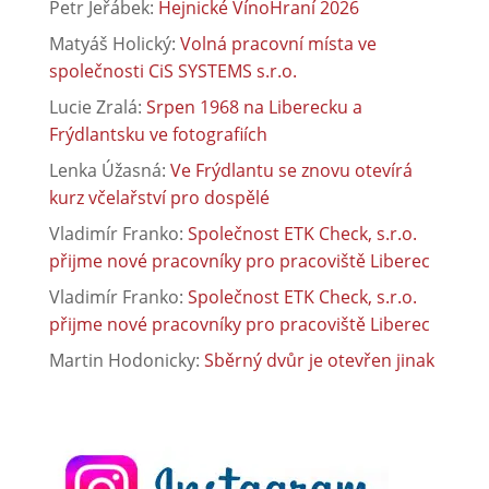
Petr Jeřábek
:
Hejnické VínoHraní 2026
Matyáš Holický
:
Volná pracovní místa ve
společnosti CiS SYSTEMS s.r.o.
Lucie Zralá
:
Srpen 1968 na Liberecku a
Frýdlantsku ve fotografiích
Lenka Úžasná
:
Ve Frýdlantu se znovu otevírá
kurz včelařství pro dospělé
Vladimír Franko
:
Společnost ETK Check, s.r.o.
přijme nové pracovníky pro pracoviště Liberec
Vladimír Franko
:
Společnost ETK Check, s.r.o.
přijme nové pracovníky pro pracoviště Liberec
Martin Hodonicky
:
Sběrný dvůr je otevřen jinak