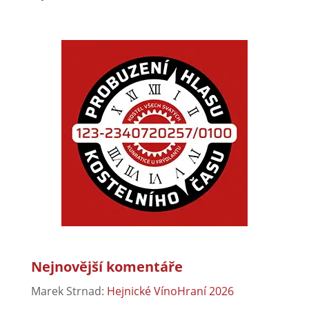
Nejnovější komentáře
Marek Strnad
:
Hejnické VínoHraní 2026