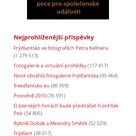
Nejprohlíženější příspěvky
Frýdlantsko ve fotografiích Petra Kellnera
(1 279 513)
Fotogalerie a virtuální prohlídky
(117 417)
Nová obsáhlá fotogalerie Frýdlantska
(95 464)
freedlantsko.eu
(80 959)
Povodně 2010
(76 591)
O Jizerských horách bude přednášet František
Pelc
(54 805)
Rybník Dubák a Meandry Smědé
(52 029)
Frýdlant
(38 017)