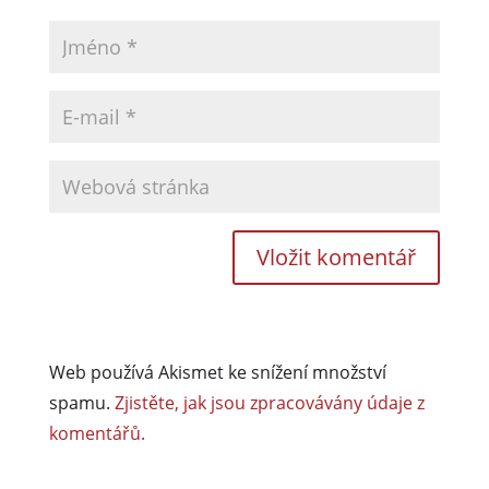
Web používá Akismet ke snížení množství
spamu.
Zjistěte, jak jsou zpracovávány údaje z
komentářů.