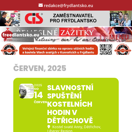
redakce@frydlantsko.eu
ČERVEN, 2025
SLAVNOSTNÍ
2025
SO
14
SPUŠTĚNÍ
KOSTELNÍCH
ČERVEN
HODIN V
DĚTŘICHOVĚ
Kostel svaté Anny
, Dětřichov,
Liberec Region