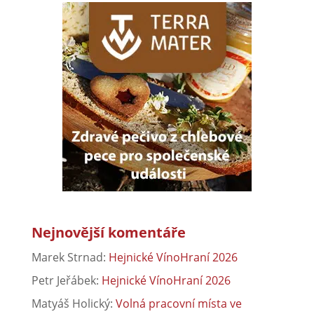
Nejnovější komentáře
Marek Strnad
:
Hejnické VínoHraní 2026
Petr Jeřábek
:
Hejnické VínoHraní 2026
Matyáš Holický
:
Volná pracovní místa ve