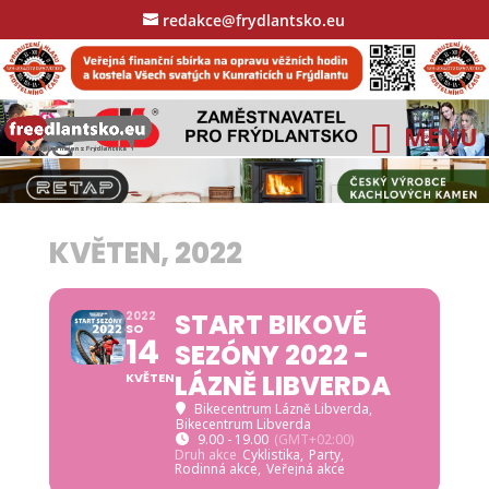
redakce@frydlantsko.eu
KVĚTEN, 2022
START BIKOVÉ
2022
SO
14
SEZÓNY 2022 -
LÁZNĚ LIBVERDA
KVĚTEN
Bikecentrum Lázně Libverda
,
Bikecentrum Libverda
9.00 - 19.00
(GMT+02:00)
Druh akce
Cyklistika,
Party,
Rodinná akce,
Veřejná akce