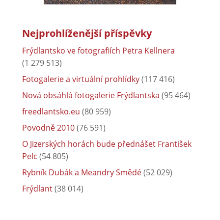
Nejprohlíženější příspěvky
Frýdlantsko ve fotografiích Petra Kellnera
(1 279 513)
Fotogalerie a virtuální prohlídky
(117 416)
Nová obsáhlá fotogalerie Frýdlantska
(95 464)
freedlantsko.eu
(80 959)
Povodně 2010
(76 591)
O Jizerských horách bude přednášet František
Pelc
(54 805)
Rybník Dubák a Meandry Smědé
(52 029)
Frýdlant
(38 014)