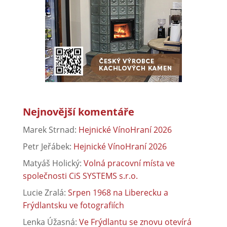
Nejnovější komentáře
Marek Strnad
:
Hejnické VínoHraní 2026
Petr Jeřábek
:
Hejnické VínoHraní 2026
Matyáš Holický
:
Volná pracovní místa ve
společnosti CiS SYSTEMS s.r.o.
Lucie Zralá
:
Srpen 1968 na Liberecku a
Frýdlantsku ve fotografiích
Lenka Úžasná
:
Ve Frýdlantu se znovu otevírá