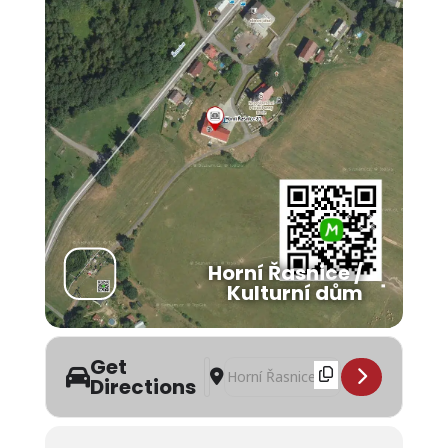
Horní Řasnice /
Kulturní dům
Get
Address - Swingové melodie a Slet řas
Destination Address - Swingové mel
Directions