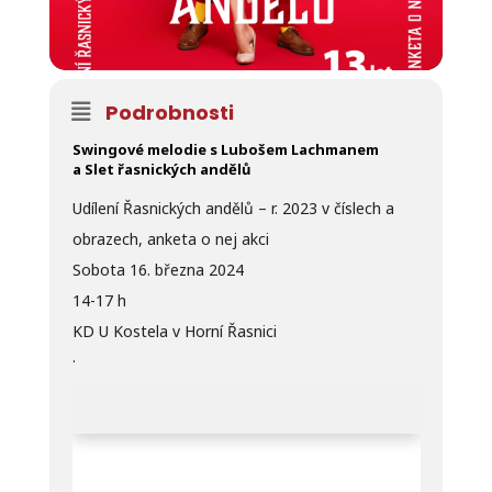
Podrobnosti
Swingové melodie s Lubošem Lachmanem
a
Slet
řasnických andělů
Udílení Řasnických andělů – r. 2023 v číslech a
obrazech, anketa o nej akci
Sobota 16. března 2024
14-17 h
KD U Kostela v Horní Řasnici
.