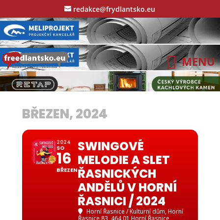
redakce@frydlantsko.eu
BŘEZEN, 2024
SWINGOVÉ
2024
SO
16
MELODIE A SLET
ŘASNICKÝCH
BŘEZEN
ANDĚLŮ V HORNÍ
ŘASNICI / 2024
Horní Řasnice / Kulturní dům
, Horní
Řasnice 83, 464 01 Horní Řasnice,