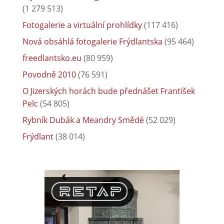
(1 279 513)
Fotogalerie a virtuální prohlídky
(117 416)
Nová obsáhlá fotogalerie Frýdlantska
(95 464)
freedlantsko.eu
(80 959)
Povodně 2010
(76 591)
O Jizerských horách bude přednášet František
Pelc
(54 805)
Rybník Dubák a Meandry Smědé
(52 029)
Frýdlant
(38 014)