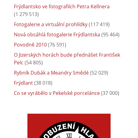
Frýdlantsko ve fotografiích Petra Kellnera
(1 279 513)
Fotogalerie a virtuální prohlídky
(117 419)
Nová obsáhlá fotogalerie Frýdlantska
(95 464)
Povodně 2010
(76 591)
O Jizerských horách bude přednášet František
Pelc
(54 805)
Rybník Dubák a Meandry Smědé
(52 029)
Frýdlant
(38 018)
Co se vyrábělo v Pekelské porcelánce
(37 000)