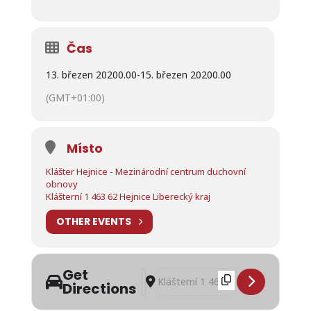
Čas
13. březen 2020
0.00
-
15. březen 2020
0.00
(GMT+01:00)
Místo
Klášter Hejnice - Mezinárodní centrum duchovní
obnovy
Klášterní 1 463 62 Hejnice Liberecký kraj
OTHER EVENTS
Get
Address - Úvod do kontemplativní mod
Destination Address - Úvod do kon
Directions