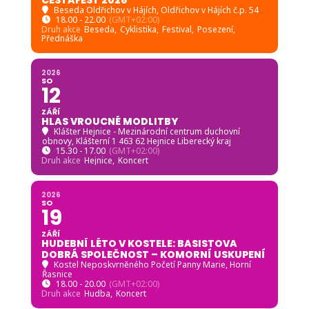
Beseda Oldřichov v Hájích
, Oldřichov v Hájích č.p. 54
18.00 - 22.00
(GMT+02:00)
Druh akce
Beseda,
Cyklistika,
Festival,
Posezení,
Přednáška
2026
SO
12
ZÁŘÍ
HLAS VROUCNÉ MODLITBY
Klášter Hejnice - Mezinárodní centrum duchovní
obnovy
, Klášterní 1 463 62 Hejnice Liberecký kraj
15.30 - 17.00
(GMT+02:00)
Druh akce
Hejnice,
Koncert
2026
SO
19
ZÁŘÍ
HUDEBNÍ LÉTO V KOSTELE: BASISTOVA
DOBRÁ SPOLEČNOST – KOMORNÍ USKUPENÍ
Kostel Neposkvrněného Početí Panny Marie, Horní
Řasnice
18.00 - 20.00
(GMT+02:00)
Druh akce
Hudba,
Koncert