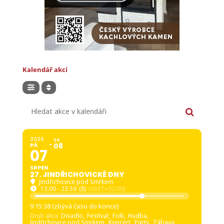
Kalendář akcí
Hledat akce v kalendáři
2026
SO
PÁ
08
07
SRPEN
27. JINDŘICHOVICKÉ DNY
Jindřichovice pod Smrkem
13.00 - 23.59
(8)
(GMT+02:00)
9:15:36 (zbývá času do konce)
Druh akce
Divadlo,
Festival,
Folk,
Hudba,
Jindřichovice pod Smrkem,
Koncert,
Party,
Zábava