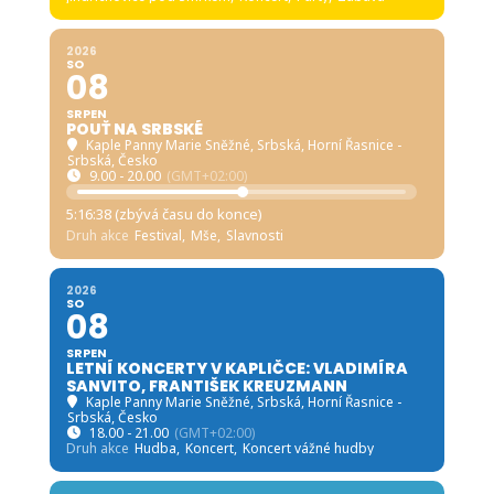
2026
SO
08
SRPEN
POUŤ NA SRBSKÉ
Kaple Panny Marie Sněžné, Srbská
, Horní Řasnice -
Srbská, Česko
9.00 - 20.00
(GMT+02:00)
5:16:36 (zbývá času do konce)
Druh akce
Festival,
Mše,
Slavnosti
2026
SO
08
SRPEN
LETNÍ KONCERTY V KAPLIČCE: VLADIMÍRA
SANVITO, FRANTIŠEK KREUZMANN
Kaple Panny Marie Sněžné, Srbská
, Horní Řasnice -
Srbská, Česko
18.00 - 21.00
(GMT+02:00)
Druh akce
Hudba,
Koncert,
Koncert vážné hudby