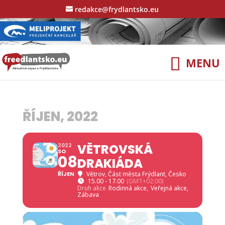
redakce@frydlantsko.eu
ŘÍJEN, 2022
VĚTROVSKÁ
2022
SO
08
DRAKIÁDA
ŘÍJEN
Větrov
, Část města Frýdlant, Česko
15.00 - 17.00
(GMT+02:00)
Druh akce
Rodinná akce,
Veřejná akce,
Zábava