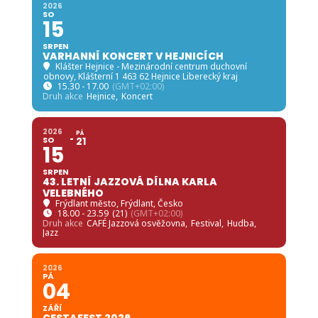
2026
SO
15
SRPEN
VARHANNÍ KONCERT V HEJNICÍCH
Klášter Hejnice - Mezinárodní centrum duchovní
obnovy
, Klášterní 1 463 62 Hejnice Liberecký kraj
15.30 - 17.00
(GMT+02:00)
Druh akce
Hejnice,
Koncert
2026
PÁ
SO
21
15
SRPEN
43. LETNÍ JAZZOVÁ DÍLNA KARLA
VELEBNÉHO
Frýdlant město
, Frýdlant, Česko
18.00 - 23.59
(21)
(GMT+02:00)
Druh akce
CAFÉ Jazzová osvěžovna,
Festival,
Hudba,
Jazz
2026
PÁ
04
ZÁŘÍ
CESTAFEST 2026