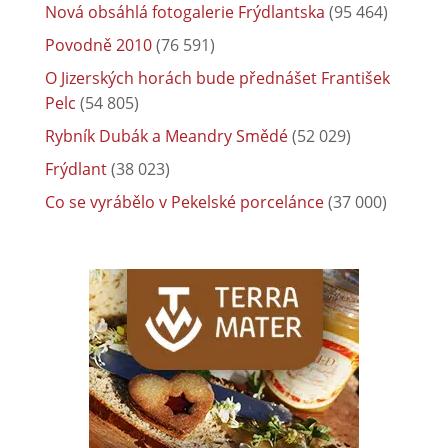
Nová obsáhlá fotogalerie Frýdlantska
(95 464)
Povodně 2010
(76 591)
O Jizerských horách bude přednášet František
Pelc
(54 805)
Rybník Dubák a Meandry Smědé
(52 029)
Frýdlant
(38 023)
Co se vyrábělo v Pekelské porcelánce
(37 000)