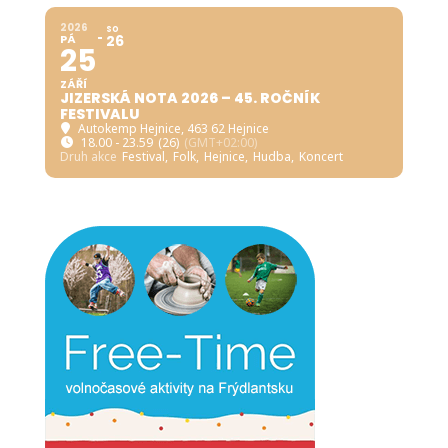
2026
SO
PÁ
26
25
ZÁŘÍ
JIZERSKÁ NOTA 2026 – 45. ROČNÍK
FESTIVALU
Autokemp Hejnice
, 463 62 Hejnice
18.00 - 23.59
(26)
(GMT+02:00)
Druh akce
Festival,
Folk,
Hejnice,
Hudba,
Koncert