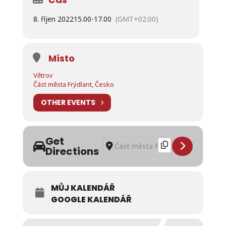
8. říjen 2022
15.00
-
17.00
(GMT+02:00)
Místo
Větrov
Část města Frýdlant, Česko
OTHER EVENTS
Get
Address - Větrovská drakiáda [hfD2nl
Destination Address - Větrovská d
Directions
MŮJ KALENDÁŘ
GOOGLE KALENDÁŘ