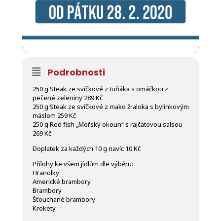
Podrobnosti
250 g Steak ze svíčkové z tuňáka s omáčkou z
pečené zeleniny 289 Kč
250 g Steak ze svíčkové z mako žraloka s bylinkovým
máslem 259 Kč
250 g Red fish „Mořský okoun“ s rajčatovou salsou
269 Kč
Doplatek za každých 10 g navíc 10 Kč
Přílohy ke všem jídlům dle výběru:
Hranolky
Americké brambory
Brambory
Šťouchané brambory
Krokety