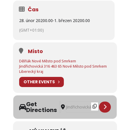
Čas
28. únor 2020
0.00
-
1. březen 2020
0.00
(GMT+01:00)
Místo
Dělňák Nové Město pod Smrkem
Jindřichovická 316 463 65 Nové Město pod Smrkem
Liberecký kraj
OTHER EVENTS
Get
Address - Víkend pný ryb v restaura
Destination Address - Víkend pný
Directions