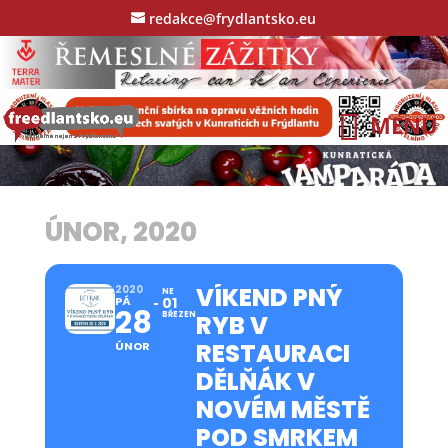
redakce@frydlantsko.eu
ÚNOR, 2020
VÍKEND PNÝ
2020
NE
PÁ
01
28
BŘEZEN
RYB V
RESTAURACI
ÚNOR
DĚLŇÁK V
NOVÉM MĚSTĚ
POD SMRKEM