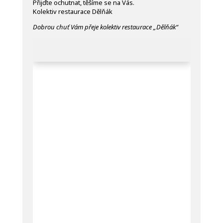
Přijďte ochutnat, těšíme se na Vás.
Kolektiv restaurace Dělňák
Dobrou chu
ť
V
á
m p
ř
eje kolektiv restaurace
„
D
ě
l
ň
á
k
“