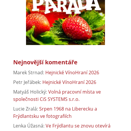
Nejnovější komentáře
Marek Strnad
:
Hejnické VínoHraní 2026
Petr Jeřábek
:
Hejnické VínoHraní 2026
Matyáš Holický
:
Volná pracovní místa ve
společnosti CiS SYSTEMS s.r.o.
Lucie Zralá
:
Srpen 1968 na Liberecku a
Frýdlantsku ve fotografiích
Lenka Úžasná
:
Ve Frýdlantu se znovu otevírá