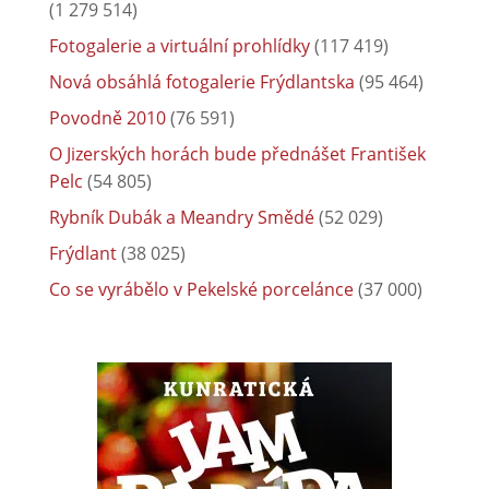
(1 279 514)
Fotogalerie a virtuální prohlídky
(117 419)
Nová obsáhlá fotogalerie Frýdlantska
(95 464)
Povodně 2010
(76 591)
O Jizerských horách bude přednášet František
Pelc
(54 805)
Rybník Dubák a Meandry Smědé
(52 029)
Frýdlant
(38 025)
Co se vyrábělo v Pekelské porcelánce
(37 000)