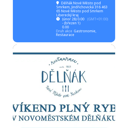
Dělňák Nové Město pod
Smrkem
, Jindřichovická 316 463
65 Nové Město pod Smrkem
Liberecký kraj
(únor 28) 0.00
(GMT+01:00)
- (březen 1)
0.00
Druh akce
Gastronomie,
Restaurace