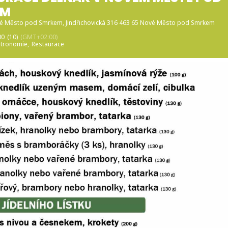
EM
vé Město pod Smrkem
, Jindřichovická 316 463 65 Nové Město pod Smrkem
00
(10)
(GMT+02:00)
tronomie,
Restaurace