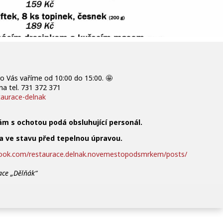
ro Vás vaříme od 10:00 do 15:00.
🤩
a tel. 731 372 371
staurace-delnak
m s ochotou podá obsluhující personál.
 ve stavu před tepelnou úpravou
.
ook.com/
restaurace.delnak.novemesto
podsmrkem/posts/
race
„
D
ě
l
ň
á
k
“