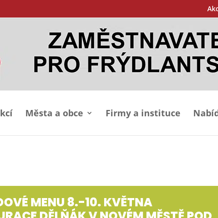
Ak
kcí
Města a obce
Firmy a instituce
Nabíd
DOVÉ MENU 8.-10. KVĚTNA
URACE DĚLŇÁK V NOVÉM MĚSTĚ POD