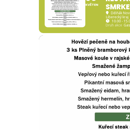
SMRK
KVĚTEN
Dělňák No
Liberecký kraj
10.00 - 15.
Druh akce
Gas