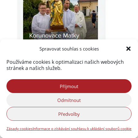
Spravovat souhlas s cookies
Používáme cookies k optimalizaci našich webových
stránek a našich služeb.
Příjmout
Odmítnout
Akismet
zablokoval
Předvolby
290 217 spamů
Zásady cookies
Informace o získávání souhlasu k ukládání souborů cookie