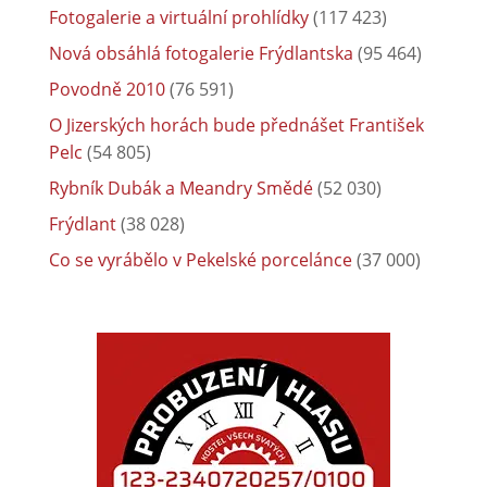
Fotogalerie a virtuální prohlídky
(117 423)
Nová obsáhlá fotogalerie Frýdlantska
(95 464)
Povodně 2010
(76 591)
O Jizerských horách bude přednášet František
Pelc
(54 805)
Rybník Dubák a Meandry Smědé
(52 030)
Frýdlant
(38 028)
Co se vyrábělo v Pekelské porcelánce
(37 000)