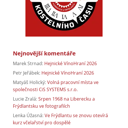
Nejnovější komentáře
Marek Strnad
:
Hejnické VínoHraní 2026
Petr Jeřábek
:
Hejnické VínoHraní 2026
Matyáš Holický
:
Volná pracovní místa ve
společnosti CiS SYSTEMS s.r.o.
Lucie Zralá
:
Srpen 1968 na Liberecku a
Frýdlantsku ve fotografiích
Lenka Úžasná
:
Ve Frýdlantu se znovu otevírá
kurz včelařství pro dospělé