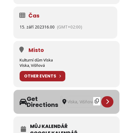
Čas
15. září 2023
16.00
(GMT+02:00)
Místo
Kulturní dům Víska
Víska, Višňová
OTHER EVENTS
Get
Address - Višňovská pouť ve Vísce []
Destination Address - Višňovská po
Directions
MŮJ KALENDÁŘ