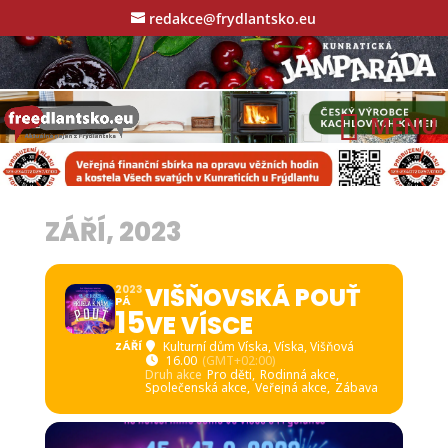
redakce@frydlantsko.eu
ZÁŘÍ, 2023
VIŠŇOVSKÁ POUŤ
2023
PÁ
15
VE VÍSCE
ZÁŘÍ
Kulturní dům Víska
, Víska, Višňová
16.00
(GMT+02:00)
Druh akce
Pro děti,
Rodinná akce,
Společenská akce,
Veřejná akce,
Zábava