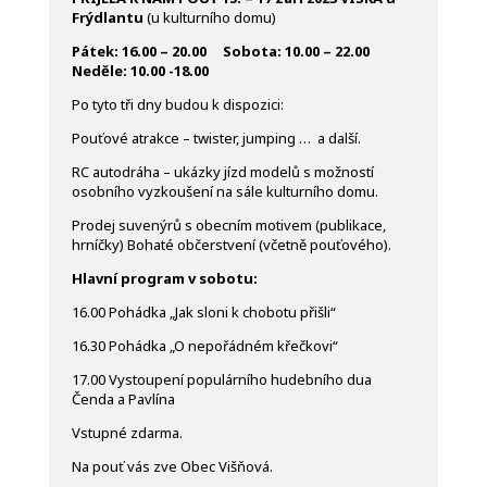
Frýdlantu
(u kulturního domu)
Pátek: 16.00 – 20.00 Sobota: 10.00 – 22.00
Neděle: 10.00 -18.00
Po tyto tři dny budou k dispozici:
Pouťové atrakce – twister, jumping … a další.
RC autodráha – ukázky jízd modelů s možností
osobního vyzkoušení na sále kulturního domu.
Prodej suvenýrů s obecním motivem (publikace,
hrníčky) Bohaté občerstvení (včetně pouťového).
Hlavní program v sobotu:
16.00 Pohádka „Jak sloni k chobotu přišli“
16.30 Pohádka „O nepořádném křečkovi“
17.00 Vystoupení populárního hudebního dua
Čenda a Pavlína
Vstupné zdarma.
Na pouť vás zve Obec Višňová.