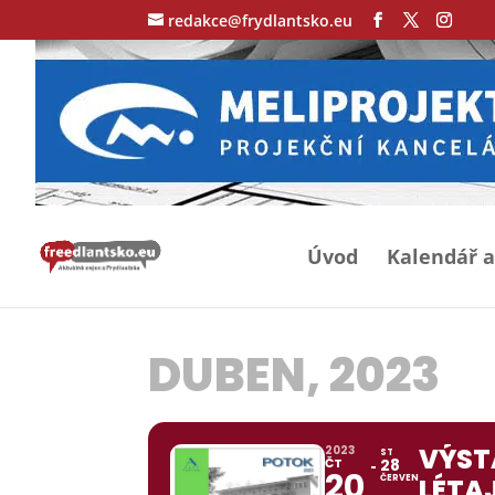
redakce@frydlantsko.eu
Úvod
Kalendář a
DUBEN, 2023
VÝST
2023
ST
ČT
28
20
ČERVEN
LÉTA