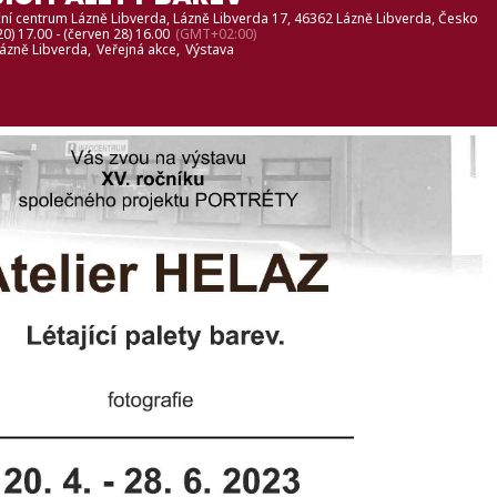
ní centrum Lázně Libverda
, Lázně Libverda 17, 46362 Lázně Libverda, Česko
0) 17.00 - (červen 28) 16.00
(GMT+02:00)
ázně Libverda,
Veřejná akce,
Výstava