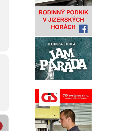
fotografií v Libverdě- Létající palety barev []