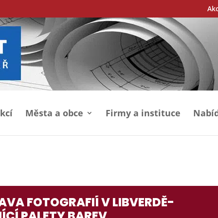
Ak
kcí
Města a obce
Firmy a instituce
Nabíd
AVA FOTOGRAFIÍ V LIBVERDĚ-
JÍCÍ PALETY BAREV