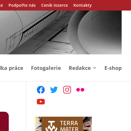
ce
Podpořte nás
Ceník inzerce
Kontakty
ka práce
Fotogalerie
Redakce
E-shop
facebook
twitter
instagram
flickr
youtube