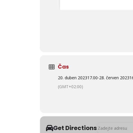
Čas
20. duben 2023
17.00
-
28. červen 2023
1
(GMT+02:00)
Address - Výstava f
Get Directions