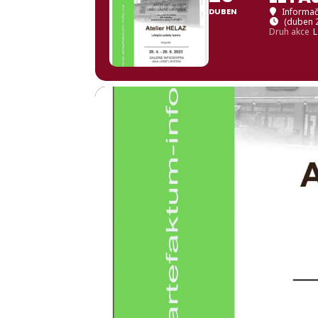
DUBEN
Informač
(duben 2
Druh akce
L