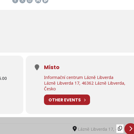
Místo
Informační centrum Lázně Libverda
6.00
Lázně Libverda 17, 46362 Lázně Libverda,
Česko
OTHER EVENTS
otografií v Libverdě- Létající palety barev []
Destination Address - Výstava 