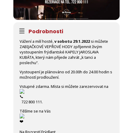
Podrobnosti
Vážení a milí hosté,
v sobotu 29.1.2022
si můžete
ZABIJAČKOVÉ VEPŘOVÉ HODY zpříjemnit živým
vystoupením frýdlantské KAPELY JAROSLAVA
KUBÁTA, který nám přijede zahrát „k tanci a
poslechu“.
Vystoupení je plánováno od 20.00h do 24.00 hodin s
možností prodloužení.
Vstupné zdarma. Místa si můžete zarezervovat na
722 800 111.
Těšíme se na Vás
Na Rozcestí Frýdlant