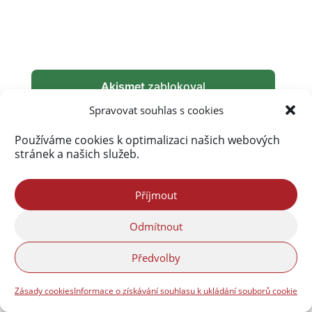
Akismet
zablokoval
289 823 spamů
Spravovat souhlas s cookies
Používáme cookies k optimalizaci našich webových
stránek a našich služeb.
Příjmout
Odmítnout
Předvolby
Zásady cookies
Informace o získávání souhlasu k ukládání souborů cookie