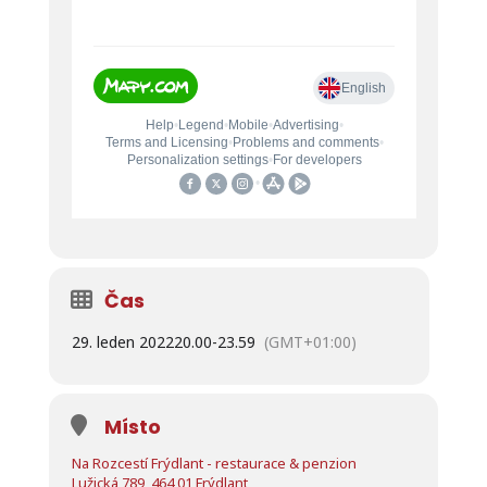
Čas
29. leden 2022
20.00
-
23.59
(GMT+01:00)
Místo
Na Rozcestí Frýdlant - restaurace & penzion
Lužická 789, 464 01 Frýdlant