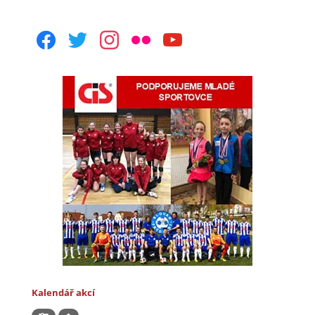
facebook
twitter
instagram
flickr
youtube
Kalendář akcí