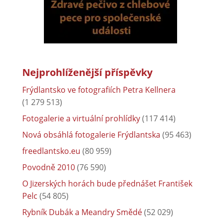
Nejprohlíženější příspěvky
Frýdlantsko ve fotografiích Petra Kellnera
(1 279 513)
Fotogalerie a virtuální prohlídky
(117 414)
Nová obsáhlá fotogalerie Frýdlantska
(95 463)
freedlantsko.eu
(80 959)
Povodně 2010
(76 590)
O Jizerských horách bude přednášet František
Pelc
(54 805)
Rybník Dubák a Meandry Smědé
(52 029)