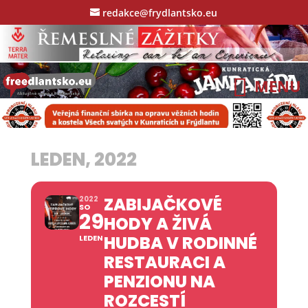
redakce@frydlantsko.eu
LEDEN, 2022
ZABIJAČKOVÉ
2022
SO
29
HODY A ŽIVÁ
HUDBA V RODINNÉ
LEDEN
RESTAURACI A
PENZIONU NA
ROZCESTÍ