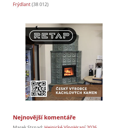
Frýdlant
(38 012)
Nejnovější komentáře
Marek Strnad
:
Hejnické VínoHraní 2026