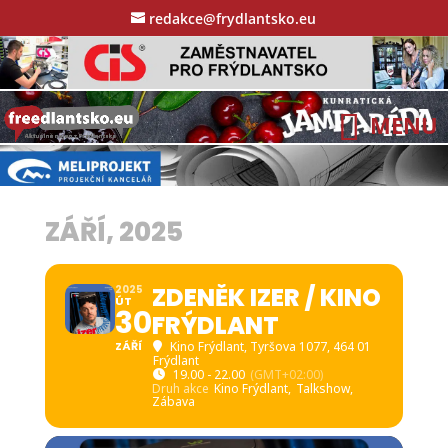
redakce@frydlantsko.eu
ZÁŘÍ, 2025
ZDENĚK IZER / KINO
2025
ÚT
30
FRÝDLANT
ZÁŘÍ
Kino Frýdlant
, Tyršova 1077, 464 01
Frýdlant
19.00 - 22.00
(GMT+02:00)
Druh akce
Kino Frýdlant,
Talkshow,
Zábava