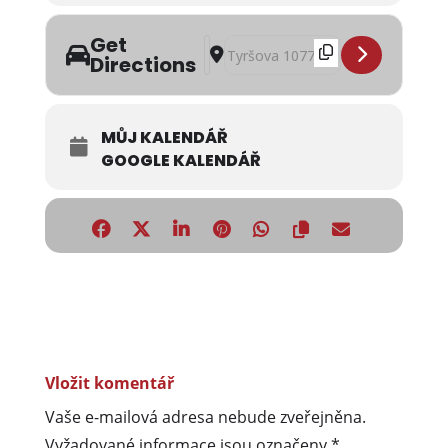
Get
Address - Zdeněk Izer / Kino Frýdlant 
Destination Address - Zdeněk Izer 
Directions
MŮJ KALENDÁŘ
GOOGLE KALENDÁŘ
Vložit komentář
Vaše e-mailová adresa nebude zveřejněna.
Vyžadované informace jsou označeny
*