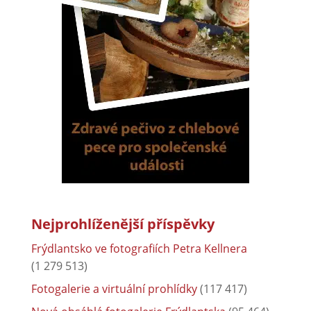
Nejprohlíženější příspěvky
Frýdlantsko ve fotografiích Petra Kellnera
(1 279 513)
Fotogalerie a virtuální prohlídky
(117 417)