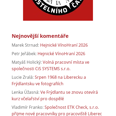
Nejnovější komentáře
Marek Strnad
:
Hejnické VínoHraní 2026
Petr Jeřábek
:
Hejnické VínoHraní 2026
Matyáš Holický
:
Volná pracovní místa ve
společnosti CiS SYSTEMS s.r.o.
Lucie Zralá
:
Srpen 1968 na Liberecku a
Frýdlantsku ve fotografiích
Lenka Úžasná
:
Ve Frýdlantu se znovu otevírá
kurz včelařství pro dospělé
Vladimír Franko
:
Společnost ETK Check, s.r.o.
přijme nové pracovníky pro pracoviště Liberec