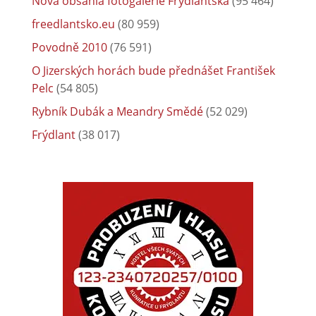
Nová obsáhlá fotogalerie Frýdlantska
(95 464)
freedlantsko.eu
(80 959)
Povodně 2010
(76 591)
O Jizerských horách bude přednášet František
Pelc
(54 805)
Rybník Dubák a Meandry Smědé
(52 029)
Frýdlant
(38 017)