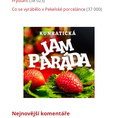
Frýdlant
(38 023)
Co se vyrábělo v Pekelské porcelánce
(37 000)
Nejnovější komentáře