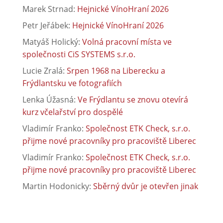
Marek Strnad
:
Hejnické VínoHraní 2026
Petr Jeřábek
:
Hejnické VínoHraní 2026
Matyáš Holický
:
Volná pracovní místa ve
společnosti CiS SYSTEMS s.r.o.
Lucie Zralá
:
Srpen 1968 na Liberecku a
Frýdlantsku ve fotografiích
Lenka Úžasná
:
Ve Frýdlantu se znovu otevírá
kurz včelařství pro dospělé
Vladimír Franko
:
Společnost ETK Check, s.r.o.
přijme nové pracovníky pro pracoviště Liberec
Vladimír Franko
:
Společnost ETK Check, s.r.o.
přijme nové pracovníky pro pracoviště Liberec
Martin Hodonicky
:
Sběrný dvůr je otevřen jinak