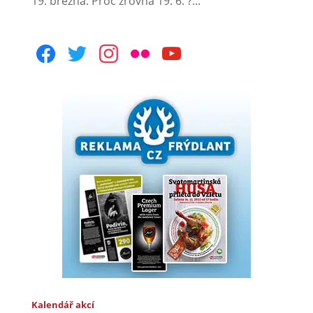
19. března. Proč zrovna 19. 6. ?...
facebook
twitter
instagram
flickr
youtube
Kalendář akcí