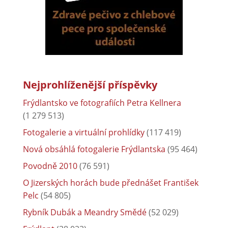
Nejprohlíženější příspěvky
Frýdlantsko ve fotografiích Petra Kellnera
(1 279 513)
Fotogalerie a virtuální prohlídky
(117 419)
Nová obsáhlá fotogalerie Frýdlantska
(95 464)
Povodně 2010
(76 591)
O Jizerských horách bude přednášet František
Pelc
(54 805)
Rybník Dubák a Meandry Smědé
(52 029)