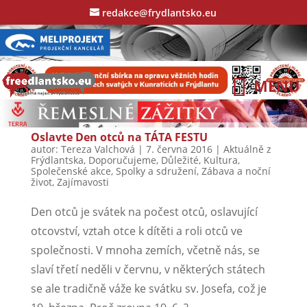
redakce@frydlantsko.eu
Oslavte Den otců na TÁTA FESTU
autor:
Tereza Valchová
|
7. června 2016
|
Aktuálně z
Frýdlantska
,
Doporučujeme
,
Důležité
,
Kultura
,
Společenské akce
,
Spolky a sdružení
,
Zábava a noční
život
,
Zajímavosti
Den otců je svátek na počest otců, oslavující
otcovství, vztah otce k dítěti a roli otců ve
společnosti. V mnoha zemích, včetně nás, se
slaví třetí neděli v červnu, v některých státech
se ale tradičně váže ke svátku sv. Josefa, což je