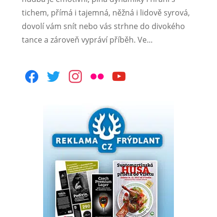
tichem, přímá i tajemná, něžná i lidově syrová,
dovolí vám snít nebo vás strhne do divokého
tance a zároveň vypráví příběh. Ve...
facebook
twitter
instagram
flickr
youtube