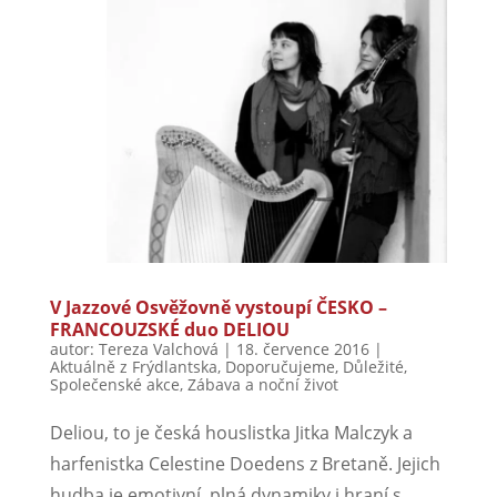
V Jazzové Osvěžovně vystoupí ČESKO –
FRANCOUZSKÉ duo DELIOU
autor:
Tereza Valchová
|
18. července 2016
|
Aktuálně z Frýdlantska
,
Doporučujeme
,
Důležité
,
Společenské akce
,
Zábava a noční život
Deliou, to je česká houslistka Jitka Malczyk a
harfenistka Celestine Doedens z Bretaně. Jejich
hudba je emotivní, plná dynamiky i hraní s