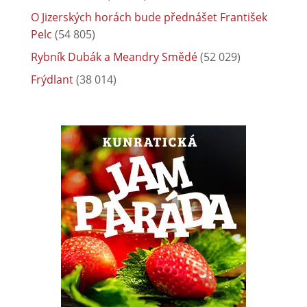
O Jizerských horách bude přednášet František
Pelc
(54 805)
Rybník Dubák a Meandry Smědé
(52 029)
Frýdlant
(38 014)