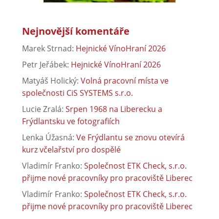
Nejnovější komentáře
Marek Strnad
:
Hejnické VínoHraní 2026
Petr Jeřábek
:
Hejnické VínoHraní 2026
Matyáš Holický
:
Volná pracovní místa ve
společnosti CiS SYSTEMS s.r.o.
Lucie Zralá
:
Srpen 1968 na Liberecku a
Frýdlantsku ve fotografiích
Lenka Úžasná
:
Ve Frýdlantu se znovu otevírá
kurz včelařství pro dospělé
Vladimír Franko
:
Společnost ETK Check, s.r.o.
přijme nové pracovníky pro pracoviště Liberec
Vladimír Franko
:
Společnost ETK Check, s.r.o.
přijme nové pracovníky pro pracoviště Liberec