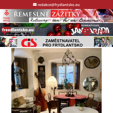
redakce@frydlantsko.eu