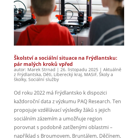
Školství a sociální situace na Frýdlantsku:
pár malých kroků vpřed
autor:
Marek Strnad
|
26. listopadu 2025
|
Aktuálně
z Frýdlantska
,
Děti
,
Liberecký kraj
,
MASiF
,
Školy a
školky
,
Sociální služby
Od roku 2022 má Frýdlantsko k dispozici
každoroční data z výzkumu PAQ Research. Ten
propojuje vzdělávací výsledky žáků s jejich
sociálním zázemím a umožňuje region
porovnat s podobně zatíženými oblastmi –
například s Broumovem, Bruntálem, Děčínem,