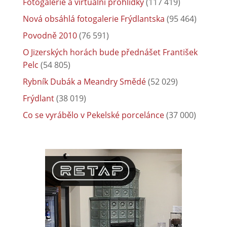
Fotogalerie a virtuální prohlídky
(117 419)
Nová obsáhlá fotogalerie Frýdlantska
(95 464)
Povodně 2010
(76 591)
O Jizerských horách bude přednášet František
Pelc
(54 805)
Rybník Dubák a Meandry Smědé
(52 029)
Frýdlant
(38 019)
Co se vyrábělo v Pekelské porcelánce
(37 000)