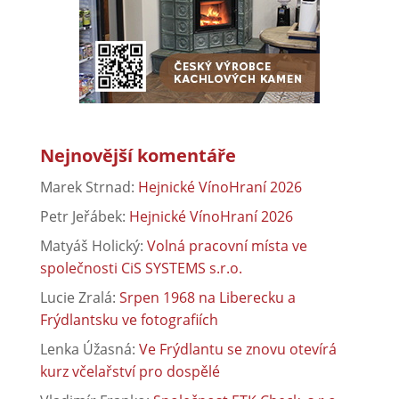
Nejnovější komentáře
Marek Strnad
:
Hejnické VínoHraní 2026
Petr Jeřábek
:
Hejnické VínoHraní 2026
Matyáš Holický
:
Volná pracovní místa ve
společnosti CiS SYSTEMS s.r.o.
Lucie Zralá
:
Srpen 1968 na Liberecku a
Frýdlantsku ve fotografiích
Lenka Úžasná
:
Ve Frýdlantu se znovu otevírá
kurz včelařství pro dospělé