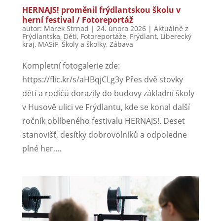
HERNAJS! proměnil frýdlantskou školu v
herní festival / Fotoreportáž
autor:
Marek Strnad
|
24. února 2026
|
Aktuálně z
Frýdlantska
,
Děti
,
Fotoreportáže
,
Frýdlant
,
Liberecký
kraj
,
MASiF
,
Školy a školky
,
Zábava
Kompletní fotogalerie zde:
https://flic.kr/s/aHBqjCLg3y Přes dvě stovky
dětí a rodičů dorazily do budovy základní školy
v Husově ulici ve Frýdlantu, kde se konal další
ročník oblíbeného festivalu HERNAJS!. Deset
stanovišť, desítky dobrovolníků a odpoledne
plné her,...