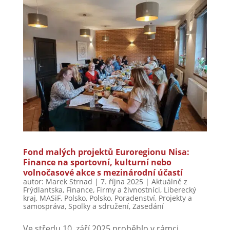
Fond malých projektů Euroregionu Nisa:
Finance na sportovní, kulturní nebo
volnočasové akce s mezinárodní účastí
autor:
Marek Strnad
|
7. října 2025
|
Aktuálně z
Frýdlantska
,
Finance
,
Firmy a živnostníci
,
Liberecký
kraj
,
MASiF
,
Polsko
,
Polsko
,
Poradenství
,
Projekty a
samospráva
,
Spolky a sdružení
,
Zasedání
Ve středu 10. září 2025 proběhlo v rámci