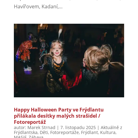
Havířovem, Kadaní,...
Happy Halloween Party ve Frýdlantu
přilákala desítky malých strašidel /
Fotoreportáž
autor:
Marek Strnad
|
7. listopadu 2025
|
Aktuálně z
Frýdlantska
,
Děti
,
Fotoreportáže
,
Frýdlant
,
Kultura
,
MASiF
,
Zábava