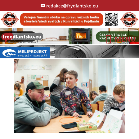
redakce@frydlantsko.eu