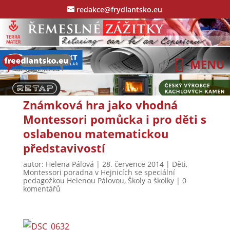
redakce@frydlantsko.eu
Známková hra jako vhodná
Montessori pomůcka i pro děti s
oslabenou matematickou
představivostí
autor:
Helena Pálová
|
28. července 2014
|
Děti
,
Montessori poradna v Hejnicích se speciální
pedagožkou Helenou Pálovou
,
Školy a školky
|
0
komentářů