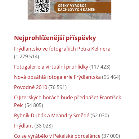
Nejprohlíženější příspěvky
Frýdlantsko ve fotografiích Petra Kellnera
(1 279 514)
Fotogalerie a virtuální prohlídky
(117 423)
Nová obsáhlá fotogalerie Frýdlantska
(95 464)
Povodně 2010
(76 591)
O Jizerských horách bude přednášet František
Pelc
(54 805)
Rybník Dubák a Meandry Smědé
(52 030)
Frýdlant
(38 028)
Co se vyrábělo v Pekelské porcelánce
(37 000)