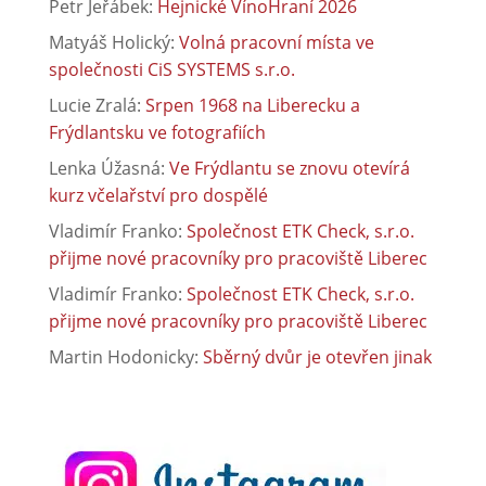
Petr Jeřábek
:
Hejnické VínoHraní 2026
Matyáš Holický
:
Volná pracovní místa ve
společnosti CiS SYSTEMS s.r.o.
Lucie Zralá
:
Srpen 1968 na Liberecku a
Frýdlantsku ve fotografiích
Lenka Úžasná
:
Ve Frýdlantu se znovu otevírá
kurz včelařství pro dospělé
Vladimír Franko
:
Společnost ETK Check, s.r.o.
přijme nové pracovníky pro pracoviště Liberec
Vladimír Franko
:
Společnost ETK Check, s.r.o.
přijme nové pracovníky pro pracoviště Liberec
Martin Hodonicky
:
Sběrný dvůr je otevřen jinak