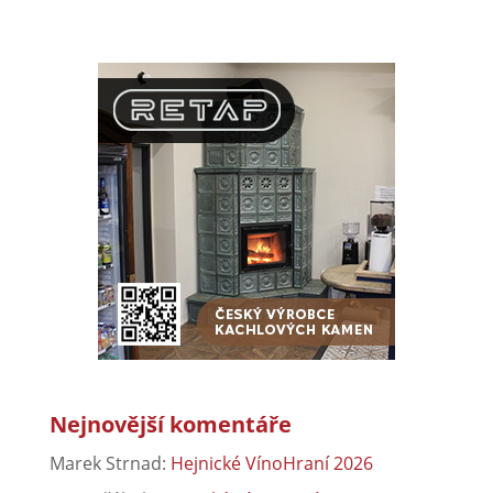
Nejnovější komentáře
Marek Strnad
:
Hejnické VínoHraní 2026