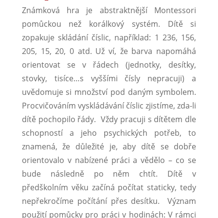
Známková hra je abstraktnější Montessori
pomůckou než korálkový systém. Dítě si
zopakuje skládání číslic, například: 1 236, 156,
205, 15, 20, 0 atd. Už ví, že barva napomáhá
orientovat se v řádech (jednotky, desítky,
stovky, tisíce…s vyššími čísly nepracuji) a
uvědomuje si množství pod daným symbolem.
Procvičováním vyskládávání číslic zjistíme, zda-li
dítě pochopilo řády. Vždy pracuji s dítětem dle
schopností a jeho psychických potřeb, to
znamená, že důležité je, aby dítě se dobře
orientovalo v nabízené práci a vědělo – co se
bude následně po něm chtít. Dítě v
předškolním věku začíná počítat staticky, tedy
nepřekročíme počítání přes desítku.
Význam
použití pomůcky pro práci v hodinách: V rámci