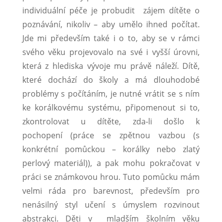
individuální péče je probudit zájem dítěte o
poznávání, nikoliv – aby umělo ihned počítat.
Jde mi především také i o to, aby se v rámci
svého věku projevovalo na své i vyšší úrovni,
která z hlediska vývoje mu právě náleží. Dítě,
které dochází do školy a má dlouhodobé
problémy s počítáním, je nutné vrátit se s ním
ke korálkovému systému, připomenout si to,
zkontrolovat u dítěte, zda-li došlo k
pochopení (práce se zpětnou vazbou (s
konkrétní pomůckou – korálky nebo zlatý
perlový materiál)), a pak mohu pokračovat v
práci se známkovou hrou. Tuto pomůcku mám
velmi ráda pro barevnost, především pro
nenásilný styl učení s úmyslem rozvinout
abstrakci. Děti v mladším školním věku