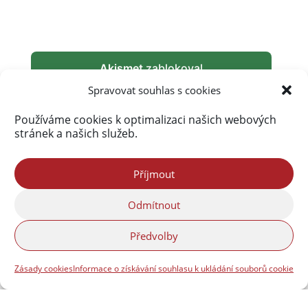
Akismet
zablokoval
290 217 spamů
Spravovat souhlas s cookies
Používáme cookies k optimalizaci našich webových
stránek a našich služeb.
Příjmout
Odmítnout
Předvolby
Zásady cookies
Informace o získávání souhlasu k ukládání souborů cookie